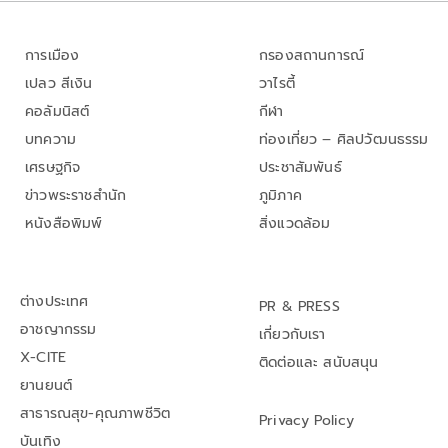
การเมือง
กรองสถานการณ์
เปลว สีเงิน
วาไรตี้
คอลัมนิสต์
กีฬา
บทความ
ท่องเที่ยว – ศิลปวัฒนธรรม
เศรษฐกิจ
ประชาสัมพันธ์
ข่าวพระราชสำนัก
ภูมิภาค
หนังสือพิมพ์
สิ่งแวดล้อม
ต่างประเทศ
PR & PRESS
อาชญากรรม
เกี่ยวกับเรา
X-CITE
ติดต่อและ สนับสนุน
ยานยนต์
สาธารณสุข-คุณภาพชีวิต
Privacy Policy
บันเทิง