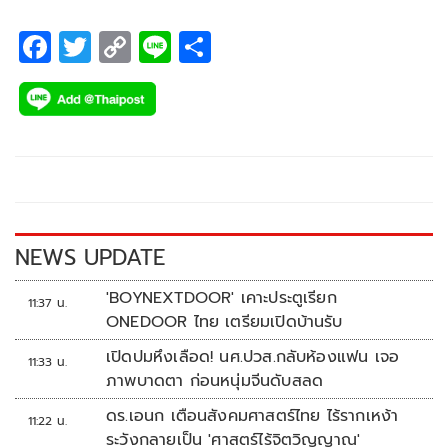
F
T
C
Li
S
ac
wi
o
n
h
e
tt
p
e
ar
b
er
y
e
o
Li
o
n
k
k
NEWS UPDATE
'BOYNEXTDOOR' เคาะประตูเรียก
11:37 น.
ONEDOOR ไทย เตรียมเปิดบ้านรับ
เปิดปมหึงเลือด! นศ.ปวส.กลับห้องแฟน เจอ
11:33 น.
ภาพบาดตา ก่อนหนุ่มจีนดับสลด
ดร.เอนก เตือนสังคมศาสตร์ไทย ไร้รากเหง้า
11:22 น.
ระวังกลายเป็น 'ศาสตร์ไร้จิตวิญญาณ'