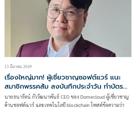
13 มีนาคม 2569
เรื่องใหญ่มาก! ผู้เชี่ยวชาญซอฟต์แวร์ แนะ
สมาชิกพรรคส้ม ลงบันทึกประจำวัน ทำบัตร
ปชช.ใหม่ด้วย
นายธนารัตน์ กัววัฒนาพันธ์ CEO ของ Domecloud ผู้เชี่ยวชาญ
ด้านซอฟต์แวร์ และเทคโนโลยี blockchain โพสต์ข้อความว่า