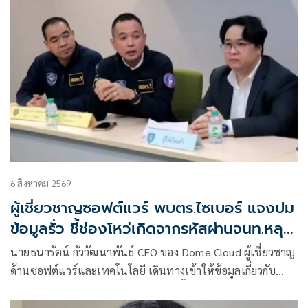
6 สิงหาคม 2569
ผู้เชี่ยวชาญซอฟต์แวร์ พบตร.ไซเบอร์ แจงปม
ข้อมูลรั่ว ชี้ช่องโหว่เกิดจากรหัสผ่านจนท.หลุด
ไม่ใช่ถูกแฮกระบบ
นายธนารัตน์ กัววัฒนาพันธ์ CEO ของ Dome Cloud ผู้เชี่ยวชาญ
ด้านซอฟต์แวร์และเทคโนโลยี เดินทางเข้าให้ข้อมูลเกี่ยวกับ
ข้อมูลกรณีพบข้อมูลส่วนบุคคลรั่วไหล ทั้งรูปถ่ายติดบัตร
ประชาชน ข้อมูลทะเบียนรถ และข้อมูลของบุคคลระดับนายก