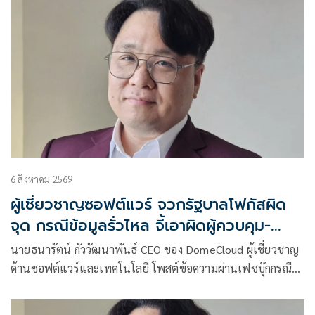
รัฐมนตรี รัฐมนตรี รวมถึงประชาชนจำนวนมาม โดยมี
พล.ต.ต.ศิริวัฒน์ ดีพอ ผบก.สอท.1 พ.ต.อ.รชตโชค ลีวาณิชคุณ
รอง ผบก.สอท1. พ.ต.อ.รุ่งเลิศ คันธจันทร์ ผกก.1 บก.สอท.
6 สิงหาคม 2569
ผู้เชี่ยวชาญซอฟต์แวร์ จวกรัฐบาลโฟกัสผิด
จุด กรณีข้อมูลรั่วไหล จี้เอาผิดผู้ควบคุม-
เจ้าของระบบตามกฎหมาย PDPA
นายธนารัตน์ กัววัฒนาพันธ์ CEO ของ DomeCloud ผู้เชี่ยวชาญ
ด้านซอฟต์แวร์และเทคโนโลยี โพสต์ข้อความผ่านเฟซบุ๊กกรณี
ข้อมูลส่วนบุคคลรั่ว ว่า จากกรณีที่คุณภราดร