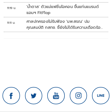
'น้ำตาล' ตัวแม่แฟชั่นไอคอน ขึ้นแท่นแบรนด์
11:19 น.
แอมฯ FitFlop
ศาลปกครองไม่รับฟ้อง 'นพ.สรณ' ปม
11:11 น.
คุณสมบัติ กสทช. ชี้ยังไม่ได้รับความเดือดร้อน
เสียหาย