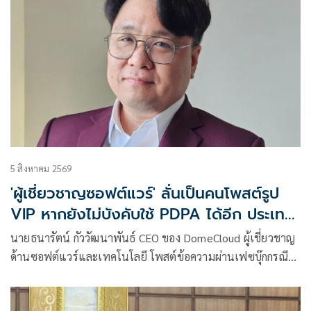
5 สิงหาคม 2569
'ผู้เชี่ยวชาญซอฟต์แวร์' ลั่นเป็นคนโพสต์รูป
VIP หากยังไม่บังคับใช้ PDPA ได้อีก ประเทศ
ก็หมดหวัง
นายธนารัตน์ กัววัฒนาพันธ์ CEO ของ DomeCloud ผู้เชี่ยวชาญ
ด้านซอฟต์แวร์และเทคโนโลยี โพสต์ข้อความผ่านเฟซบุ๊กกรณี
ข้อมูลส่วนบุคคลรั่ว ว่า