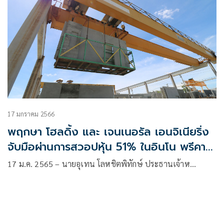
17 มกราคม 2566
พฤกษา โฮลดิ้ง และ เจนเนอรัล เอนจิเนียริ่ง
จับมือผ่านการสวอปหุ้น 51% ในอินโน พรีคาส
ท์
17 ม.ค. 2565 – นายอุเทน โลหชิตพิทักษ์ ประธานเจ้าห…