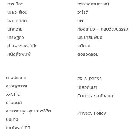
การเมือง
กรองสถานการณ์
เปลว สีเงิน
วาไรตี้
คอลัมนิสต์
กีฬา
บทความ
ท่องเที่ยว – ศิลปวัฒนธรรม
เศรษฐกิจ
ประชาสัมพันธ์
ข่าวพระราชสำนัก
ภูมิภาค
หนังสือพิมพ์
สิ่งแวดล้อม
ต่างประเทศ
PR & PRESS
อาชญากรรม
เกี่ยวกับเรา
X-CITE
ติดต่อและ สนับสนุน
ยานยนต์
สาธารณสุข-คุณภาพชีวิต
Privacy Policy
บันเทิง
ไทยโพสต์ ทีวี