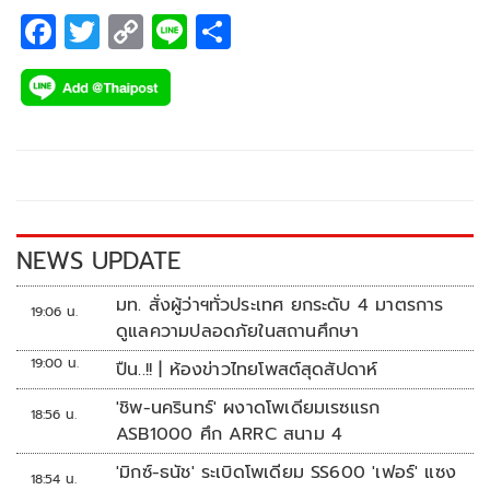
F
T
C
Li
S
ac
wi
o
n
h
e
tt
p
e
ar
b
er
y
e
o
Li
o
n
k
k
NEWS UPDATE
มท. สั่งผู้ว่าฯทั่วประเทศ ยกระดับ 4 มาตรการ
19:06 น.
ดูแลความปลอดภัยในสถานศึกษา
19:00 น.
ปืน..!! | ห้องข่าวไทยโพสต์สุดสัปดาห์
'ชิพ-นครินทร์' ผงาดโพเดียมเรซแรก
18:56 น.
ASB1000 ศึก ARRC สนาม 4
'มิกซ์-ธนัช' ระเบิดโพเดียม SS600 'เฟอร์' แซง
18:54 น.