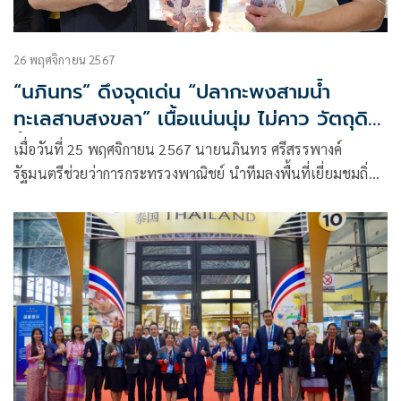
26 พฤศจิกายน 2567
“นภินทร” ดึงจุดเด่น “ปลากะพงสามน้ำ
ทะเลสาบสงขลา” เนื้อแน่นนุ่ม ไม่คาว วัตถุดิบ
ชั้นดี GI รังสรรค์ใน ”Thai Select“ เพิ่มมูลค่า
เมื่อวันที่ 25 พฤศจิกายน 2567 นายนภินทร ศรีสรรพางค์
สร้างรายได้ให้เกษตรกร
รัฐมนตรีช่วยว่าการกระทรวงพาณิชย์ นำทีมลงพื้นที่เยี่ยมชมถิ่น
กำเนิดของสินค้า GI ของจังหวัดสงขลา ได้แก่ “ปลากะพงสามน้ำ
ทะเลสาบสงขลา” โดยมีเป้าหมายในการเพิ่มมูลค่าของปลา
กะพงสามน้ำทะเลสาบสงขลา