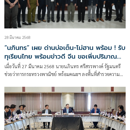
28 มีนาคม 2568
“นภินทร” เผย ด่านบ่อเต็น-โม่ฮาน พร้อม ! รับ
ทุเรียนไทย พร้อมข่าวดี จีน ขอเพิ่มปริมาณนำ
เข้าและขยายโอกาสการค้าสู่สิบสองปันนาต่อ
เมื่อวันที่ 27 มีนาคม 2568 นายนภินทร ศรีสรรพางค์ รัฐมนตรี
เนื่อง
ช่วยว่าการกระทรวงพาณิชย์ พร้อมคณะฯ ลงพื้นที่สำรวจความ
พร้อมที่ด่านบ่อเต็น-โม่ฮาน ชายแดนลาว-จีน