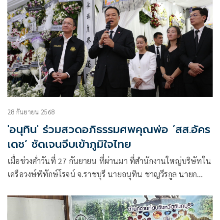
28 กันยายน 2568
'อนุทิน' ร่วมสวดอภิธรรมศพคุณพ่อ ‘สส.อัคร
เดช’ ชัดเจนจีบเข้าภูมิใจไทย
เมื่อช่วงค่ำวันที่ 27 กันยายน ที่ผ่านมา ที่สำนักงานใหญ่บริษัทใน
เครือวงษ์พิทักษ์โรจน์ จ.ราชบุรี นายอนุทิน ชาญวีรกูล นายก
รัฐมนตรีและรัฐมนตรีว่าการกระทรวงมหาดไทย พร้อมด้วย นาย
นภินทร ศรีสรรพางค์ รัฐมนตรีประจำสำนักนายกรัฐมนตรี นาย
ศักดา วิเชียรศิลป์