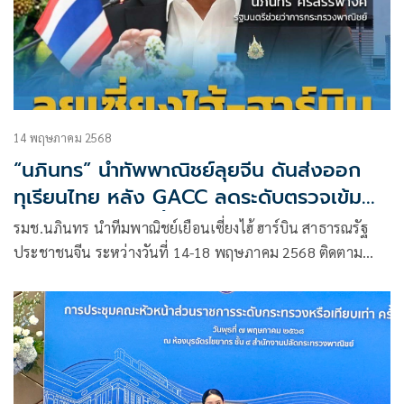
14 พฤษภาคม 2568
“นภินทร” นำทัพพาณิชย์ลุยจีน ดันส่งออก
ทุเรียนไทย หลัง GACC ลดระดับตรวจเข้ม
พร้อมลุยเจรจา ผู้ซื้อรายใหญ่ถึงเซี่ยงไฮ้-ฮาร์
รมช.นภินทร นำทีมพาณิชย์เยือนเซี่ยงไฮ้ ฮาร์บิน สาธารณรัฐ
บิน 14-18 พ.ค. นี้
ประชาชนจีน ระหว่างวันที่ 14-18 พฤษภาคม 2568 ติดตาม
สำรวจความพร้อมตลาดจีนในการรองรับฤดุกาลทุเรียนไทย