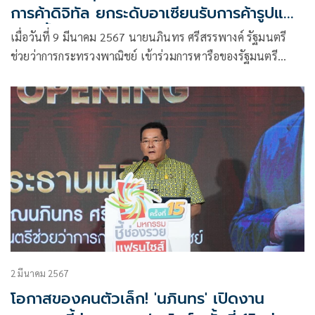
การค้าดิจิทัล ยกระดับอาเซียนรับการค้ารูปแบบ
ใหม่ ย้ำ
เมื่อวันที่ 9 มีนาคม 2567 นายนภินทร ศรีสรรพางค์ รัฐมนตรี
ช่วยว่าการกระทรวงพาณิชย์ เข้าร่วมการหารือของรัฐมนตรี
เศรษฐกิจอาเซียนกับสภาที่ปรึกษาธุรกิจอาเซียน ASEAN BAC
2 มีนาคม 2567
โอกาสของคนตัวเล็ก! 'นภินทร' เปิดงาน