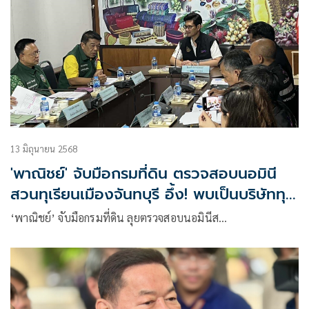
13 มิถุนายน 2568
'พาณิชย์' จับมือกรมที่ดิน ตรวจสอบนอมินี
สวนทุเรียนเมืองจันทบุรี อึ้ง! พบเป็นบริษัททุน
สูงถึง 1,000 ล้าน
‘พาณิชย์’ จับมือกรมที่ดิน ลุยตรวจสอบนอมินีส…