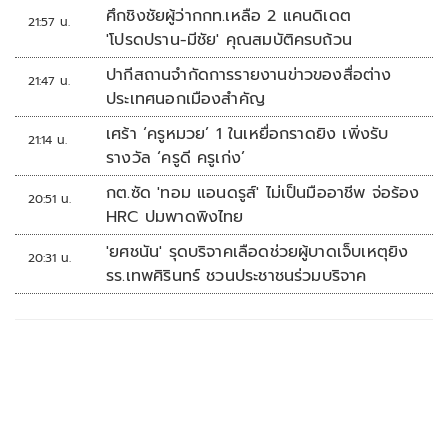
ศึกชิงชัยผู้ว่ากกท.เหลือ 2 แคนดิเดต
21:57 น.
'โปรดปราน-มีชัย' คุณสมบัติครบถ้วน
ปากีสถานจำกัดการรายงานข่าวของสื่อต่าง
21:47 น.
ประเทศนอกเมืองสำคัญ
เศร้า ‘ครูหมวย’ 1 ในเหยื่อกราดยิง เพิ่งรับ
21:14 น.
รางวัล ‘ครูดี ครูเก่ง’
กต.ซัด 'ทอม แอนดรูส์' ไม่เป็นมืออาชีพ จ่อร้อง
20:51 น.
HRC ปมพาดพิงไทย
'ยศชนัน' รุดบริจาคเลือดช่วยผู้บาดเจ็บเหตุยิง
20:31 น.
รร.เทพศิรินทร์ ชวนประชาชนร่วมบริจาค