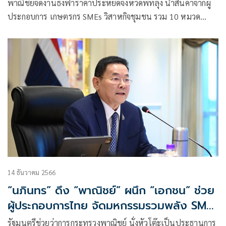
พาณิชย์จัดงานธงฟ้าราคาประหยัดจังหวัดพัทลุง นำสินค้าจากผู้
ประกอบการ เกษตรกร SMEs วิสาหกิจชุมชน รวม 10 หมวด
สินค้า 1,000 รายการ ลดสูงสุด 60%
14 ธันวาคม 2566
“นภินทร” ดึง “พาณิชย์” ผนึก “เอกชน” ช่วย
ผู้ประกอบการไทย จัดมหกรรมรวมพลัง SMEs
ไทย ช่วง ปลายมี.ค. 67
รัฐมนตรีช่วยว่าการกระทรวงพาณิชย์ นั่งหัวโต๊ะเป็นประธานการ