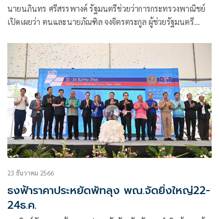
อิเล็กทรอนิกส์ฉะเชิงเทรา ชูไอเดียหนุนธุรกิจ
นายนภินทร ศรีสรรพางค์ รัฐมนตรีช่วยว่าการกระทรวงพาณิชย์
อีคอมเมิร์ซข้ามพรมแดน
เปิดเผยว่า ตนและนายภัณฑิล จงจิตรตระกูล ผู้ช่วยรัฐมนตรี
ประจำกระทรวงพาณิชย์
23 ธันวาคม 2566
ธงฟ้าราคาประหยัดพัทลุง พณ.จัดยิ่งใหญ่22-
24ธ.ค.