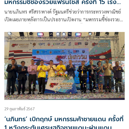
มหกรรมชี้ช่องรวยแฟรนไชส์ ครั้งที่ 15 เร่ง
ผลักดันการเพิ่มสัดส่วน GDP เอสเอ็มอีของ
นายนภินทร ศรีสรรพางค์ รัฐมนตรีช่วยว่าการกระทรวงพาณิชย์
ไทย
เปิดเผยภายหลังการเป็นประธานเปิดงาน “มหกรรมชี้ช่องรวย
แฟรนไชส์ ครั้งที่ 15” ณ ลานโปรโมชัน ชั้น 1 เซ็นทรัลบางนา
ในวันศุกร์ที่ 1 มีนาคม 2567 ว่า ตนมีความยินดีอย่างยิ่งที่ได้มี
โอกาสเข้าร่วมกิจกรรมในครั้งนี้ที่จัดโดย บริษัท พีเอ็มจี
คอร์ปอเรชั่น จำกัด กับหน่วยงานภาครัฐและสถาบันการเงิน
29 กุมภาพันธ์ 2567
‘นภินทร’ เบิกฤกษ์ มหกรรมค้าชายแดน ครั้งที่
1 หวังกระตุ้นเศรษฐกิจชายแดน-ผ่านแดน