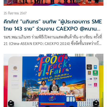
25 กันยายน 2567
คึกคัก! “นภินทร” ขนทัพ “ผู้ประกอบการ SME
ไทย 143 ราย” ร่วมงาน CAEXPO @หนาน
หนิง นักช็อปจีนล้น “ไทยแลนด์ ฮอลล์“ คาด
รมช.พณ.นภินทร ร่วมพิธีเปิดงานแสดงสินค้าจีน-อาเซียน ครั้งที่
สร้างเม็ดเงินสะพัดกว่า 170 ล้านบาท
21 (China-ASEAN EXPO: CAEXPO 2024) ซึ่งจัดขึ้นระหว่างวัน
ที่ 24 – 28 ก.ย.67 ณ นครหนานหนิง