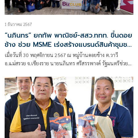
1 ธันวาคม 2567
“นภินทร” ยกทัพ พาณิชย์-สสว.ททท. ขึ้นดอย
ช้าง ช่วย MSME เร่งสร้างแบรนด์สินค้าชุมชน
ดึงจุดขายจดสิทธิด้านทรัพย์สินทางปัญญา
เมื่อวันที่ 30 พฤศจิกายน 2567 ณ หมู่บ้านดอยช้าง ต.วาวี
เพิ่มมูลค่า ผลักดันส่งออก
อ.แม่สรวย จ.เชียงราย นายนภินทร ศรีสรรพางค์ รัฐมนตรีช่วย
ว่าการกระทรวงพาณิชย์ นำทีมภาครัฐพบกับผู้ประกอบการใน
จังหวัดเชียงราย