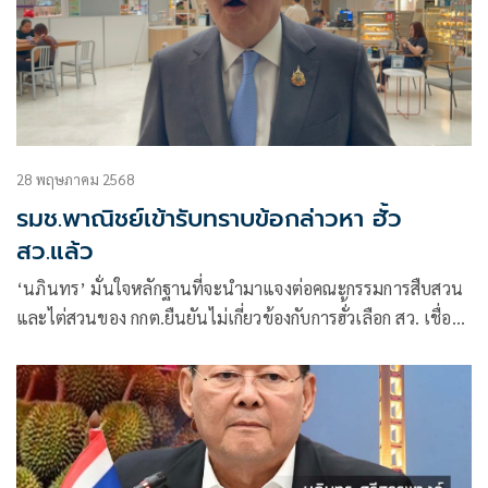
28 พฤษภาคม 2568
รมช.พาณิชย์เข้ารับทราบข้อกล่าวหา ฮั้ว
สว.แล้ว
‘นภินทร’ มั่นใจหลักฐานที่จะนำมาแจงต่อคณะกรรมการสืบสวน
และไต่สวนของ กกต.ยืนยันไม่เกี่ยวข้องกับการฮั่้วเลือก สว. เชื่อ
‘ไชยชนก’ ไม่เอี่ยวเส้นเงิน