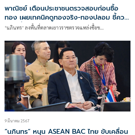
พาณิชย์ เตือนประชาชนตรวจสอบก่อนซื้อ
ทอง เผยเทคนิคดูทองจริง-ทองปลอม ชี้ควร
เลี่ยงซื้อผ่านออนไลน์
‘นภินทร’ ลงพื้นที่ตลาดเยาวราชตรวจแหล่งซื้อข…
9 มีนาคม 2567
“นภินทร“ หนุน ASEAN BAC ไทย ขับเคลื่อน