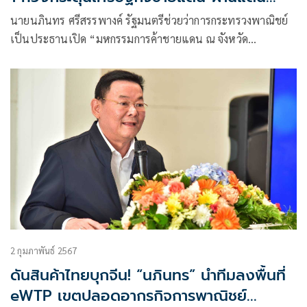
มุกดาหาร ตรวจเยี่ยมศูนย์บริการ OSS
นายนภินทร ศรีสรรพางค์ รัฐมนตรีช่วยว่าการกระทรวงพาณิชย์
มุกดาหาร - นครพนม รองรับส่งออกฤดูกาล
เป็นประธานเปิด “มหกรรมการค้าชายแดน ณ จังหวัด
ผลไม้
มุกดาหาร” ระหว่างวันที่ 29 กุมภาพันธ์ – 3 มีนาคม 2567 ณ
ลานหน้าศาลากลางจังหวัดมุกดาหาร หวังกระตุ้นการค้าชายแดน
ขยายมูลค่า ยกระดับศักยภาพและการอำนวยความสะดวกของ
ด่านชายแดน โดยการจัดงานครั้งนี้
2 กุมภาพันธ์ 2567
ดันสินค้าไทยบุกจีน! “นภินทร” นำทีมลงพื้นที่
eWTP เขตปลอดอากรกิจการพาณิชย์