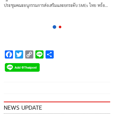
ประชุมคณะอนุกรรมการส่งเสริมและยกระดับ SMEs ไทย พร้อมผู้
แทนภาคเอกชน เคาะมาตรการช่วย SMEs ไทย 2 ประเด็นใหญ่
F
T
C
Li
S
ac
wi
o
n
h
e
tt
p
e
ar
b
er
y
e
o
Li
o
n
k
k
NEWS UPDATE