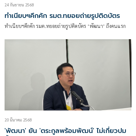
24 กันยายน 2568
ทำเนียบฯคึกคัก รมต.ทยอยถ่ายรูปติดบัตร
ทำเนียบฯคึกคัก รมต.ทยอยถ่ายรูปติดบัตร ‘พัฒนา’ ถึงคนแรก
20 มีนาคม 2568
'พัฒนา' ยัน 'ตระกูลพร้อมพัฒน์' ไม่เกี่ยวปม