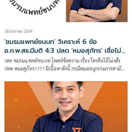
28 มกราคม 2569
'ชมรมแพทย์ชนบท' วิเคราะห์ 6 ข้อ
อ.ก.พ.สธ.มีมติ 4:3 ปลด 'หมอสุภัทร' เชื่อไม่
จบแค่รมว.สธ.
เพจ ชมรมแพทย์ชนบท โพสต์ข้อความ เรื่อง ใครคือไอ้โม่งสั่ง
ปลด หมอสุภัทร???? มีเนื้่อหาดังนี้ ​กรณีคณะอนุกรรมการสามัญ
ประจำกระทรวงสาธารณสุข (อ.ก.พ.สธ.) มีมติ 4 ต่อ 3 ปลดนาย
แพทย์สุภัทร ฮาสุวรรณกิจ