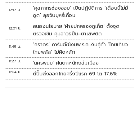
‘ศุลกากรช่องจอม’ เปิดปฏิบัติการ ‘เดือนนี้ไม่มี
12:17 น.
ดูด’ ลุยจับบุหรี่เถื่อน
สนองนโยบาย 'ฝ่ายปกครองภูเก็ต' ตั้งจุด
12:01 น.
ตรวจเข้ม คุมอาวุธปืน–ยาเสพติด
‘ภราดร’ การันตีใช้งบพ.ร.ก.เงินกู้ทำ ‘ไทยเที่ยว
11:49 น.
ไทยพลัส’ ไม่ผิดหลัก
11:27 น.
'นครพนม' ฝนตกหนักถล่มเมือง
11:04 น.
ตีปี๊บส่งออกไทยครึ่งปีแรก 69 โต 17.6%