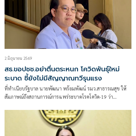
2 มิถุนายน 2569
สธ.ขอปชช.อย่าตื่นตระหนก โควิดพันธุ์ใหม่
ระบาด ชี้ยังไม่มีสัญญาณทวีรุนแรง
ที่ทําเนียบรัฐบาล นายพัฒนา พร้อมพัฒน์ รมว.สาธารณสุข ให้
สัมภาษณ์ถึงสถานการณ์การแพร่ระบาดโรคโควิด-19 ว่า
สถานการณ์โควิดมีสาย