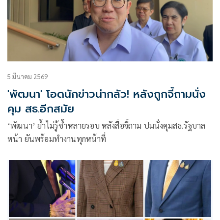
5 มีนาคม 2569
'พัฒนา' โอดนักข่าวน่ากลัว! หลังถูกจี้ถามนั่ง
คุม สธ.อีกสมัย
‘พัฒนา’ ยํ้าไม่รู้ซํ้าหลายรอบ หลังสื่อจี้ถาม ปมนั่งคุมสธ.รัฐบาล
หน้า ยันพร้อมทำงานทุกหน้าที่