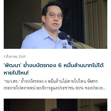
5 สิงหาคม 2569
'พัฒนา' ย้ำงบบัตรทอง 6 หมื่นล้านบาทไม่ได้
หายไปไหน!
‘รมว.สธ.’ ย้ำงบบัตรทอง 6 หมื่นล้านไม่หายไปไหน จัดสรร
กระจายไปหลายหน่วยบริการดูแลประชาชน 80% ของประเทศ
เผยเตรียมปรับวิธีทำงานให้สอดคล้อง พ.ร.บ.ปฐมภูมิ ยืนยันทุก
บาททุกสตางค์ต้องคุ้มค่า