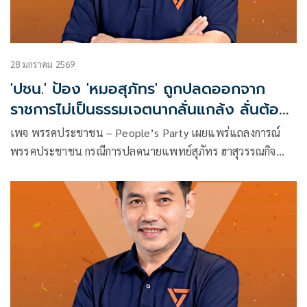
28 มกราคม 2569
'ปชน.' ป้อง 'หมอสุภัทร' ถูกปลดออกจาก
ราชการไม่เป็นธรรมเจตนากลั่นแกล้ง ลั่นต้อง
ต่อสู้ถึงที่สุด
เพจ พรรคประชาชน – People’s Party เผยแพร่แถลงการณ์
พรรคประชาชน กรณีการปลดนายแพทย์สุภัทร ฮาสุวรรณกิจ
ออกจากราชการ มีใจความว่า
.