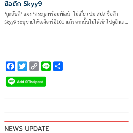
ซื้อตึก Skyy9
‘ลูกสันติ’ แจง ‘ตระกูลพร้อมพัฒน์’ ไม่เกี่ยว ปม สปส.ซื้อตึก
Skyy9 ระบุขายให้เอจีอาร์อี101 แล้ว จากนั้นไม่ได้เข้าไปดูอีกเลย
ปัดตอบปมราคาพุ่งเกินจริง
F
T
C
Li
S
ac
wi
o
n
h
e
tt
p
e
ar
b
er
y
e
o
Li
o
n
k
k
NEWS UPDATE