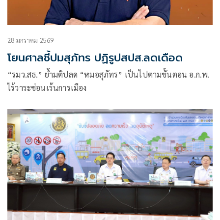
28 มกราคม 2569
โยนศาลชี้ปมสุภัทร ปฏิรูปสปส.ลดเดือด
“รมว.สธ.” ย้ำมติปลด “หมอสุภัทร” เป็นไปตามขั้นตอน อ.ก.พ.
ไร้วาระซ่อนเร้นการเมือง