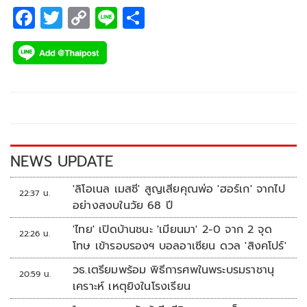
F
T
C
Li
S
ac
wi
o
n
h
e
tt
p
e
ar
b
er
y
e
o
Li
o
n
k
k
NEWS UPDATE
'ลิโอเนล เมสซี' สูญเสียคุณพ่อ 'ฮอร์เก' จากไป
22:37 น.
อย่างสงบในวัย 68 ปี
'ไทย' เปิดบ้านชนะ 'เมียนมา' 2-0 จาก 2 จุด
22:26 น.
โทษ เข้ารอบรองฯ บอลอาเซียน ดวล 'สิงคโปร์'
วธ.เตรียมพร้อม พิธีการศพในพระบรมราชานุ
20:59 น.
เคราะห์ เหตุยิงในโรงเรียน