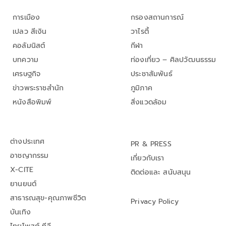
การเมือง
กรองสถานการณ์
เปลว สีเงิน
วาไรตี้
คอลัมนิสต์
กีฬา
บทความ
ท่องเที่ยว – ศิลปวัฒนธรรม
เศรษฐกิจ
ประชาสัมพันธ์
ข่าวพระราชสำนัก
ภูมิภาค
หนังสือพิมพ์
สิ่งแวดล้อม
ต่างประเทศ
PR & PRESS
อาชญากรรม
เกี่ยวกับเรา
X-CITE
ติดต่อและ สนับสนุน
ยานยนต์
สาธารณสุข-คุณภาพชีวิต
Privacy Policy
บันเทิง