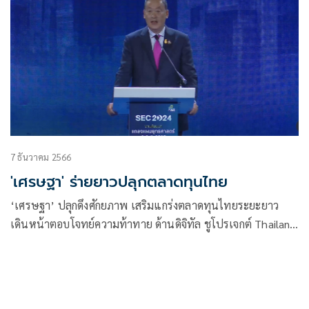
7 ธันวาคม 2566
'เศรษฐา' ร่ายยาวปลุกตลาดทุนไทย
‘เศรษฐา’ ปลุกดึงศักยภาพ เสริมแกร่งตลาดทุนไทยระยะยาว
เดินหน้าตอบโจทย์ความท้าทาย ด้านดิจิทัล ชูโปรเจกต์ Thailand
ESG Fund วาง 3 แนวทางสู่ดัชนีความยั่งยืน