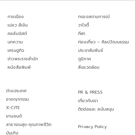
การเมือง
กรองสถานการณ์
เปลว สีเงิน
วาไรตี้
คอลัมนิสต์
กีฬา
บทความ
ท่องเที่ยว – ศิลปวัฒนธรรม
เศรษฐกิจ
ประชาสัมพันธ์
ข่าวพระราชสำนัก
ภูมิภาค
หนังสือพิมพ์
สิ่งแวดล้อม
ต่างประเทศ
PR & PRESS
อาชญากรรม
เกี่ยวกับเรา
X-CITE
ติดต่อและ สนับสนุน
ยานยนต์
สาธารณสุข-คุณภาพชีวิต
Privacy Policy
บันเทิง