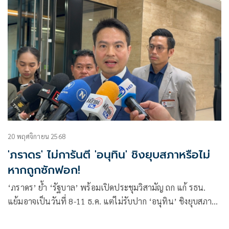
20 พฤศจิกายน 2568
'ภราดร' ไม่การันตี 'อนุทิน' ชิงยุบสภาหรือไม่
หากถูกซักฟอก!
‘ภราดร’ ย้ำ ‘รัฐบาล’ พร้อมเปิดประชุมวิสามัญ ถก แก้ รธน.
แย้มอาจเป็นวันที่ 8-11 ธ.ค. แต่ไม่รับปาก ‘อนุทิน’ ชิงยุบสภา
หรือไม่ หาก ‘ฝ่ายค้าน’ ยื่นซักฟอก