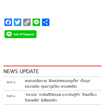
F
T
C
Li
S
ac
wi
o
n
h
e
tt
p
e
ar
b
er
y
e
o
Li
o
n
k
k
NEWS UPDATE
สนองนโยบาย 'ฝ่ายปกครองภูเก็ต' ตั้งจุด
12:01 น.
ตรวจเข้ม คุมอาวุธปืน–ยาเสพติด
‘ภราดร’ การันตีใช้งบพ.ร.ก.เงินกู้ทำ ‘ไทยเที่ยว
11:49 น.
ไทยพลัส’ ไม่ผิดหลัก