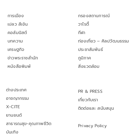
การเมือง
กรองสถานการณ์
เปลว สีเงิน
วาไรตี้
คอลัมนิสต์
กีฬา
บทความ
ท่องเที่ยว – ศิลปวัฒนธรรม
เศรษฐกิจ
ประชาสัมพันธ์
ข่าวพระราชสำนัก
ภูมิภาค
หนังสือพิมพ์
สิ่งแวดล้อม
ต่างประเทศ
PR & PRESS
อาชญากรรม
เกี่ยวกับเรา
X-CITE
ติดต่อและ สนับสนุน
ยานยนต์
สาธารณสุข-คุณภาพชีวิต
Privacy Policy
บันเทิง