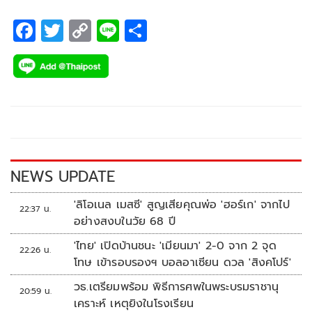
F
T
C
Li
S
ac
wi
o
n
h
e
tt
p
e
ar
b
er
y
e
o
Li
o
n
k
k
NEWS UPDATE
'ลิโอเนล เมสซี' สูญเสียคุณพ่อ 'ฮอร์เก' จากไป
22:37 น.
อย่างสงบในวัย 68 ปี
'ไทย' เปิดบ้านชนะ 'เมียนมา' 2-0 จาก 2 จุด
22:26 น.
โทษ เข้ารอบรองฯ บอลอาเซียน ดวล 'สิงคโปร์'
วธ.เตรียมพร้อม พิธีการศพในพระบรมราชานุ
20:59 น.
เคราะห์ เหตุยิงในโรงเรียน