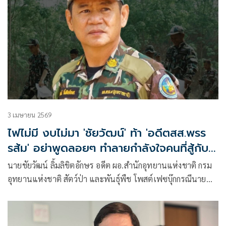
3 เมษายน 2569
ไฟไม่มี งบไม่มา 'ชัยวัฒน์' ท้า 'อดีตสส.พรร
รส้ม' อย่าพูดลอยๆ ทำลายกำลังใจคนที่สู้กับ
กองไฟ
นายชัยวัฒน์ ลิ้มลิขิตอักษร อดีต ผอ.สำนักอุทยานแห่งชาติ กรม
อุทยานแห่งชาติ สัตว์ป่า และพันธุ์พืช โพสต์เฟซบุ๊กกรณีนาย
มานพ คีรีภูวดล อดีต สส. บัญชีรายชื่อ พรรคประชาชน เปิดเผย
ในทำนองว่า มีการจ้างให้เผาป่า ไฟไม่มี งบไม่มา ว่า