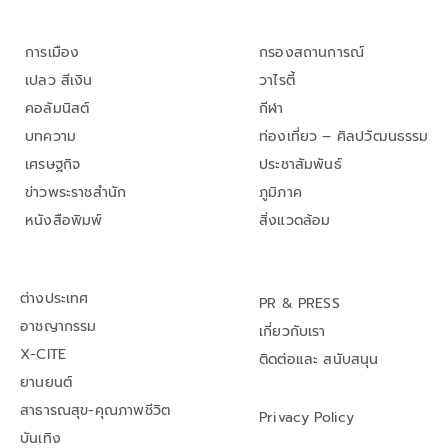
การเมือง
กรองสถานการณ์
เปลว สีเงิน
วาไรตี้
คอลัมนิสต์
กีฬา
บทความ
ท่องเที่ยว – ศิลปวัฒนธรรม
เศรษฐกิจ
ประชาสัมพันธ์
ข่าวพระราชสำนัก
ภูมิภาค
หนังสือพิมพ์
สิ่งแวดล้อม
ต่างประเทศ
PR & PRESS
อาชญากรรม
เกี่ยวกับเรา
X-CITE
ติดต่อและ สนับสนุน
ยานยนต์
สาธารณสุข-คุณภาพชีวิต
Privacy Policy
บันเทิง