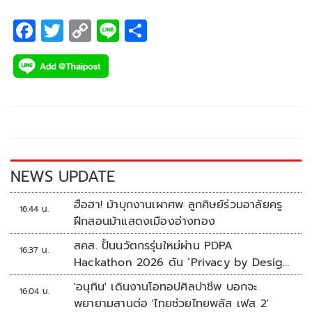
F
T
C
Li
S
ac
wi
o
n
h
e
tt
p
e
ar
b
er
y
e
o
Li
o
n
k
k
NEWS UPDATE
ฮือฮา! ม้าบุกงานเผาศพ ลูกศิษย์ร่วมอาลัยครู
16:44 น.
ฝึกสอนม้าแสดงเมืองอ่างทอง
สคส. ปั้นนวัตกรรุ่นใหม่ผ่าน PDPA
16:37 น.
Hackathon 2026 ดัน ‘Privacy by Design
for all’ สู่โซลูชันคุ้มครองข้อมูลส่วนบุคคลที่
'อนุทิน' เดินงานโอทอปศิลปาชีพ บอกจะ
16:04 น.
ใช้ได้จริง
พยายามสานต่อ 'ไทยช่วยไทยพลัส เฟส 2'