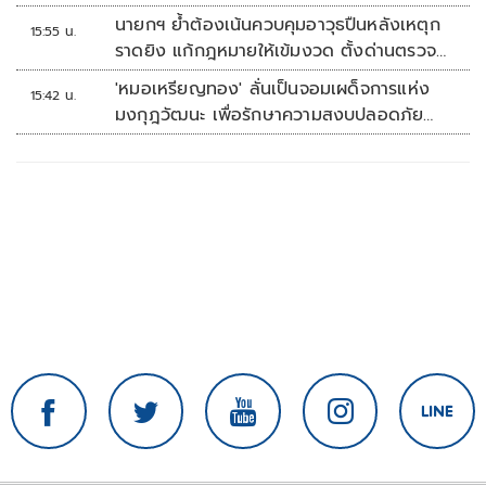
นายกฯ ย้ำต้องเน้นควบคุมอาวุธปืนหลังเหตุก
15:55 น.
ราดยิง แก้กฎหมายให้เข้มงวด ตั้งด่านตรวจ
เพิ่ม
'หมอเหรียญทอง' ลั่นเป็นจอมเผด็จการแห่ง
15:42 น.
มงกุฎวัฒนะ เพื่อรักษาความสงบปลอดภัย
ภายในรพ.