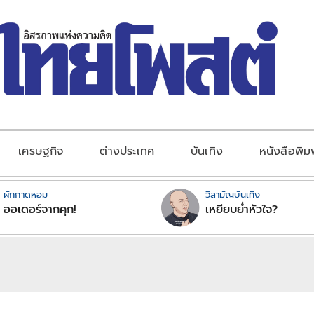
เศรษฐกิจ
ต่างประเทศ
บันเทิง
หนังสือพิม
ผักกาดหอม
วิสามัญบันเทิง
ออเดอร์จากคุก!
เหยียบย่ำหัวใจ?