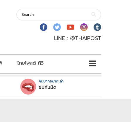
LINE : @THAIPOST
พ์
ไทยโพสต์ ทีวี
คันปากอยากเล่า
ข่มกันมิด