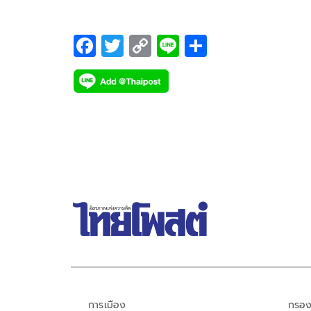
F
T
C
Li
S
ac
wi
o
n
h
e
tt
p
e
ar
b
er
y
e
o
Li
o
n
k
k
การเมือง
กรอง