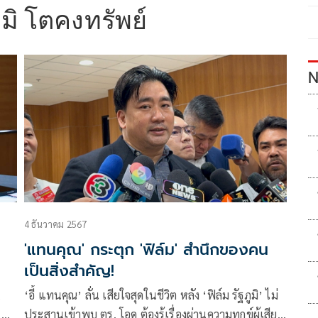
มิ โตคงทรัพย์
N
4 ธันวาคม 2567
'แทนคุณ' กระตุก 'ฟิล์ม' สำนึกของคน
เป็นสิ่งสำคัญ!
x
‘อี้ แทนคุณ’ ลั่น เสียใจสุดในชีวิต หลัง ‘ฟิล์ม รัฐภูมิ’ ไม่
บับ
ประสานเข้าพบ ตร. โอด ต้องรู้เรื่องผ่านความทุกข์ผู้เสีย