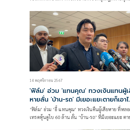
อาทิ แชร์ลูกโซ่-กฎหมายหลักทรัพย์-ฉ้อโกง ขณะที่ ‘ป
ภาวุธ-ฟิล์มรัฐภูมิ’ ยังคงเงียบ
14 พฤศจิกายน 2567
'ฟิล์ม' อ่วม 'แทนคุณ' ทวงเงินแทนผู้เ
หายลั่น 'บ้าน-รถ' มีเยอะแยะตายก็เอา
ไม่ได้!
‘ฟิล์ม’ อ่วม ‘อี้ แทนคุณ’ ทวงเงินคืนผู้เสียหาย ที่หลอ
เทรดหุ้นดูไบ 60 ล้าน ลั่น ‘บ้าน-รถ’ ที่มีเยอะแยะ ตาย
เอาไปไม่ได้ แต่บาปบุญตามติดไปยันภพหน้า พบอีก