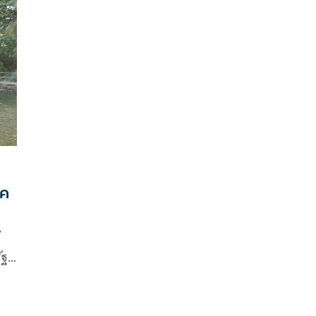
เร็วๆ นี้ ได้เห็นแน่ ทนายคนดังอาจโดนด้วย
าค
มชน
ัฐ