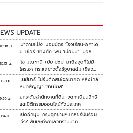
EWS UPDATE
'มาดามแป้ง' มอบบัตร 'โรงเรียน-อคาเด
10:38 น.
มี' เชียร์ 'ช้างศึก' พบ 'เมียนมา' บอล
อาเซียน
'โจ มณฑานี' เย้ย ปชป. มาถึงจุดที่ไม่มี
10:15 น.
ใครเอา กระแสข่าวตั้งรัฐบาลส้ม เขียว
แดง ก็ยังไม่มีฟ้าเลย
'เนย์มาร์' ไม่รีบตัดสินใจอนาคต หลังใกล้
9:30 น.
หมดสัญญา 'ซานโตส'
ยกระดับสำนักงานที่ดิน! จดทะเบียนสิทธิ
9:26 น.
และนิติกรรมออนไลน์ทั่วประเทศ
เปิดอีกมุม! กรมอุทยานฯ เคลียร์ปมร้อน
9:14 น.
'วีระ' สับเละที่พักเลวทรามมาก