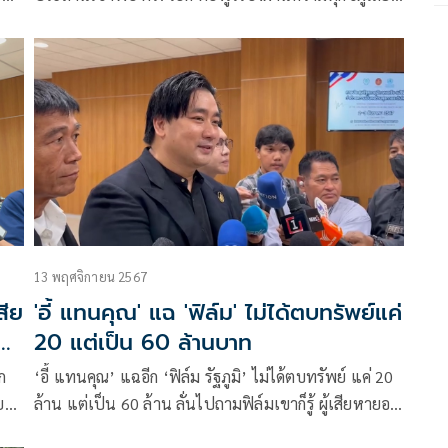
้อม
หาย เทศน์ ใช้ชีวิตประมาท กระตุกสำนึกเป็นสิ่งสำคัญ ผล
กรรมจะตามทัน
13 พฤศจิกายน 2567
สีย
'อี้ แทนคุณ' แฉ 'ฟิล์ม' ไม่ได้ตบทรัพย์แค่
ไป
20 แต่เป็น 60 ล้านบาท
ก
‘อี้ แทนคุณ’ แฉอีก ‘ฟิล์ม รัฐภูมิ’ ไม่ได้ตบทรัพย์ แค่ 20
ก็
ล้าน แต่เป็น 60 ล้าน ลั่นไปถามฟิล์มเขาก็รู้ ผู้เสียหายอยู่
ภาคใต้ เชื่อเป็นแนวร่วมให้เทวดาดิไอคอนตัวจริง แย้ม