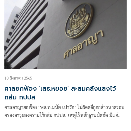
10 สิงหาคม 2565
ศาลยกฟ้อง 'เสธ.หยอย' สะสมคลังแสงไว้
ถล่ม กปปส.
ศาลอาญายกฟ้อง ‘พล.ท.มนัส เปาริก’ ไม่ผิดคดีถูกกล่าวหาครอบ
ครองอาวุธสงครามไว้ถล่ม กปปส. เหตุไร้หลักฐานมัดชัด มีแค่คำ
ซัดทอดของผู้ต้องหาอื่น