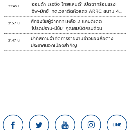
'ฮอนด้า เรซซิ่ง ไทยแลนด์' เปิดฉากร้อนแรง!
22:46 น.
'ชิพ-มิกซ์' กดเวลาติดหัวแถว ARRC สนาม 4
ที่มัลดาลิกา
ศึกชิงชัยผู้ว่ากกท.เหลือ 2 แคนดิเดต
21:57 น.
'โปรดปราน-มีชัย' คุณสมบัติครบถ้วน
ปากีสถานจำกัดการรายงานข่าวของสื่อต่าง
21:47 น.
ประเทศนอกเมืองสำคัญ