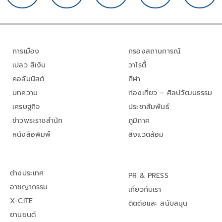
การเมือง
กรองสถานการณ์
เปลว สีเงิน
วาไรตี้
คอลัมนิสต์
กีฬา
บทความ
ท่องเที่ยว – ศิลปวัฒนธรรม
เศรษฐกิจ
ประชาสัมพันธ์
ข่าวพระราชสำนัก
ภูมิภาค
หนังสือพิมพ์
สิ่งแวดล้อม
ต่างประเทศ
PR & PRESS
อาชญากรรม
เกี่ยวกับเรา
X-CITE
ติดต่อและ สนับสนุน
ยานยนต์