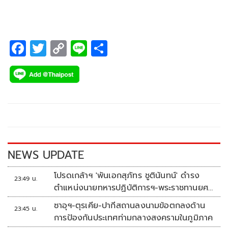
F
T
C
Li
S
ac
wi
o
n
h
e
tt
p
e
ar
b
er
y
e
o
Li
o
n
k
k
NEWS UPDATE
โปรดเกล้าฯ 'พันเอกสุภัทร ชูตินันทน์' ดำรง
23:49 น.
ตำแหน่งนายทหารปฏิบัติการฯ-พระราชทานยศ
'พลตรี'
ซาอุฯ-ตุรเคีย-ปากีสถานลงนามข้อตกลงด้าน
23:45 น.
การป้องกันประเทศท่ามกลางสงครามในภูมิภาค