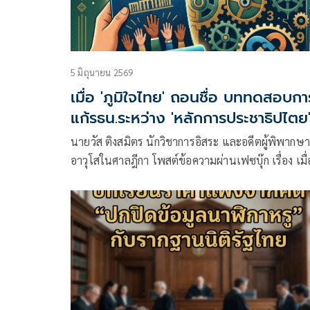
5 มิถุนายน 2569
เมื่อ 'ภูมิใจไทย' ถอนชื่อ บททดสอบกา
แก้รธน.ระหว่าง 'หลักการประชาธิปไตย
กับ 'สมการการเมือง'
นายวัส ติงสมิตร นักวิชาการอิสระ และอดีตผู้พิพากษ
อาวุโสในศาลฎีกา โพสต์ข้อความผ่านเฟซบุ๊ก เรื่อง เมื่
พรรคภูมิใจไทยถอนชื่อ : บททดสอบการแก้รัฐธรรมนู
ระหว่าง “หลักการประชาธิปไตย” กับ “สมการการเมื
มีเนื้อหาดังนี้