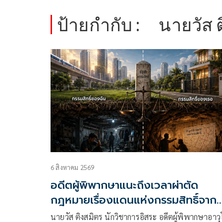
ป้ายกำกับ :
นายวัส 
6 สิงหาคม 2569
อดีตผู้พิพากษาแนะถึงเวลาผ่าตัด
กฎหมายเรื่องแดนแห่งกรรมสิทธิ์จาก
สวรรค์ถึงนรก!
นายวัส ติงสมิตร นักวิชาการอิสระ อดีตผู้พิพากษาอาวุ