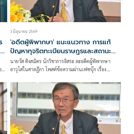
3 มิถุนายน 2569
ร
'อดีตผู้พิพากษา' แนะแนวทาง การแก้
'
ปัญหาทุจริตทะเบียนราษฎรและสถานะ
บุคคลของไทย
า
นายวัส ติงสมิตร นักวิชาการอิสระ ละอดีตผู้พิพากษา
อ
อาวุโสในศาลฎีกา โพสต์ข้อความผ่านเฟซบุ๊ก เรื่อง
ญ
ป้องกันคนปลอม หรือ ปฏิเสธคนจริง? โจทย์ท้าทายของ
อง”
ไทยในการแก้ปัญหาทุจริตทะเบียนราษฎรและสถานะ
บุคคล มีเนื้อหาดังนี้