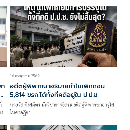
16 กรกฎาคม 2569
อดีตผู้พิพากษาอธิบายทำไมเพิกถอน
5,814 ขรก.ได้ทั้งที่คดีอยู่ใน ป.ป.ช.
นายวัส ติงสมิตร นักวิชาการอิสระ อดีตผู้พิพากษาอาวุโส
อง
ในศาลฎีกา
ละ