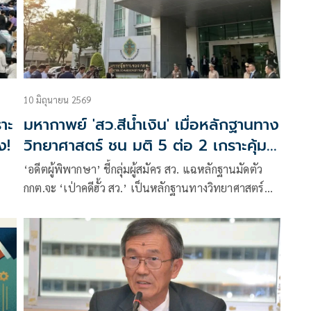
10 มิถุนายน 2569
ราะ
มหากาพย์ 'สว.สีน้ำเงิน' เมื่อหลักฐานทาง
ง!
วิทยาศาสตร์ ชน มติ 5 ต่อ 2 เกราะคุ้ม
กันจะทะลุ หรือคุกคลองเปรมจะเปิด
า
‘อดีตผู้พิพากษา’ ชี้กลุ่มผู้สมัคร สว. แฉหลักฐานมัดตัว
กกต.จะ ‘เป่าคดีฮั้ว สว.’ เป็นหลักฐานทางวิทยาศาสตร์
โอกาส 1 ใน 5,567 ล้านล้านล้าน 2 คนจะเขียนโพยฃตรง
กัน ปิดประตูความบังเอิญ หาก กกต. มีมติ 5 ต่อ 2 ‘ไม่มี
มูล’ เข้าข่ายมาตรา 157 เต็มๆ กลายเป็น’ใบเสร็จรับเงิน
คุก’