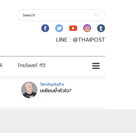
LINE : @THAIPOST
พ์
ไทยโพสต์ ทีวี
วิสามัญบันเทิง
เหยียบย่ำหัวใจ?