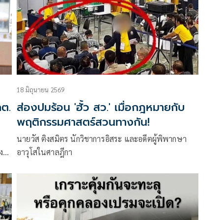
18 มิถุนายน 2569
กต.
ส่องปมร้อน 'ฮั้ว สว.' เมื่อกฎหมายกับ
พฤติกรรมศาสตร์สวนทางกัน!
า
นายวัส ติงสมิตร นักวิชาการอิสระ และอดีตผู้พิพากษา
ง
อาวุโสในศาลฎีกา
ะ