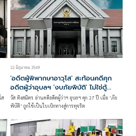
22 มิถุนายน 2569
'อดีตผู้พิพากษาอาวุโส' สะท้อนคดีคุก
อดีตผู้ว่าอุบลฯ 'งบภัยพิบัติ' ไม่ใช่ตู้
เอทีเอ็ม 'นักการเมือง-ขรก.'
โส
วัส ติงสมิตร อ่านคดีอดีตผู้ว่าฯ อุบลฯ คุก 27 ปี เมื่อ ‘ภัย
พิบัติ’ ถูกใช้เป็นใบเบิกทางสู่การทุจริต