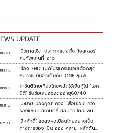
EWS UPDATE
'นิวคาสเซิล' ประกาศแต่งตั้ง 'ไยส์เลอร์'
18:24 น.
คุมทัพแทนที่ 'ฮาว'
'ช่อง 7HD' เปิดโปรแกรมมวยเดือดสุด
18:14 น.
สัปดาห์ มันจัดเต็มกับ 'ONE ลุมพิ
นี 165-มวยไทย 7 สี'
การันตีไทยเที่ยวไทยพลัสใช้เงินกู้ได้ ‘เอก
18:14 น.
นิติ’ รับข้อเสนอชงต่ออายุ60/40
'มะมาย-ปองคุณ' ควง 'เสือเขียน' คว้า
18:11 น.
รองแชมป์ อิเดมิตสึ ฮอนด้า ไทยแลนด์
ทาเลนต์ คัพ สนาม 3
'สีหศักดิ์' แถลงผลเยือนไทยอย่างเป็น
17:59 น.
ทางการของ 'มิน ออง หล่าย' ผลักดัน