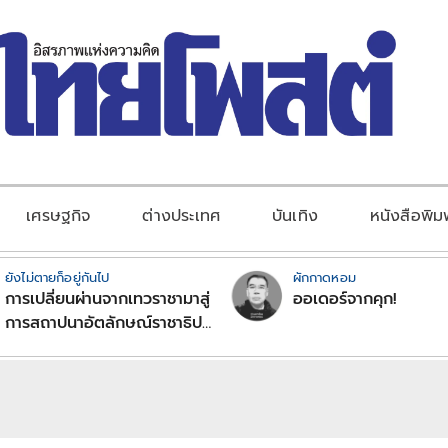
เศรษฐกิจ
ต่างประเทศ
บันเทิง
หนังสือพิม
ยังไม่ตายก็อยู่กันไป
ผักกาดหอม
การเปลี่ยนผ่านจากเทวราชามาสู่
ออเดอร์จากคุก!
การสถาปนาอัตลักษณ์ราชาธิป
ไตยแบบพุทธศาสนาในพระไตร
ปิฏก : สามัญผลสูตรในฐานะ
ทฤษฎีขีดจำกัดของอำนาจรัฐ
เหนือแรงงานและทรัพย์สิน