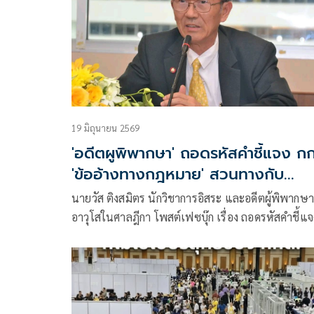
19 มิถุนายน 2569
'อดีตผูพิพากษา' ถอดรหัสคำชี้แจง ก
'ข้ออ้างทางกฎหมาย' สวนทางกับ
'ตรรกะและความโปร่งใส'
นายวัส ติงสมิตร นักวิชาการอิสระ และอดีตผู้พิพากษ
อาวุโสในศาลฎีกา โพสต์เฟซบุ๊ก เรื่อง ถอดรหัสคำชี้แจ
กกต.: เมื่อ “ข้ออ้างทางกฎหมาย” สวนทางกับ “ตรรก
และความโปร่งใส” มีเนื้่อหาดังนี้