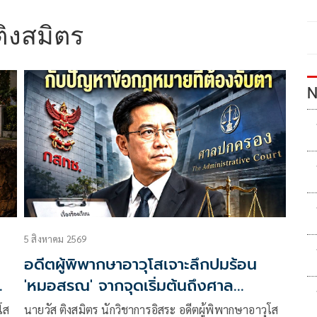
ติงสมิตร
N
5 สิงหาคม 2569
อดีตผู้พิพากษาอาวุโสเจาะลึกปมร้อน
'หมอสรณ' จากจุดเริ่มต้นถึงศาล
ปกครอง!
โส
นายวัส ติงสมิตร นักวิชาการอิสระ อดีตผู้พิพากษาอาวุโส