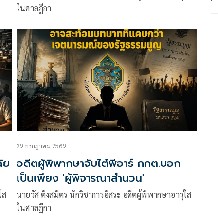
ในศาลฎีกา
29 กรกฎาคม 2569
ฉัย
อดีตผู้พิพากษาจับไต๋พีอาร์ กกต.บอก
เป็นเพียง 'ผู้พิจารณาสำนวน'
โส
นายวัส ติงสมิตร นักวิชาการอิสระ อดีตผู้พิพากษาอาวุใส
ในศาลฎีกา