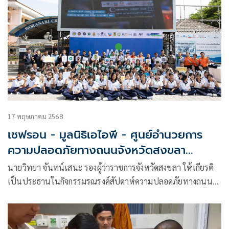
17 พฤษภาคม 2568
เชฟรอน - มูลนิธิเอไอพี - ศูนย์อำนวยการ
ความปลอดภัยทางถนนจังหวัดสงขลา
รณรงค์เดินเท้าปลอดภัย ในสัปดาห์ความ
นายวิทยา จันทน์เสนะ รองผู้ว่าราชการจังหวัดสงขลา ให้เกียรติ
ปลอดภัยทางถนนแห่งสหประชาชาติ
เป็นประธานในกิจกรรมรณรงค์สัปดาห์ความปลอดภัยทางถนน
แห่งสหประชาชาติ หรือ UN Global Road Safety Week ครั้งที่
8 ที่จัดขึ้นโดยโครงการ “เดินทางปลอดภัยไปโรงเรียน”
(Chevron Street Wise) ที่เป็นความร่วมมือของ บริษัท เชฟรอน