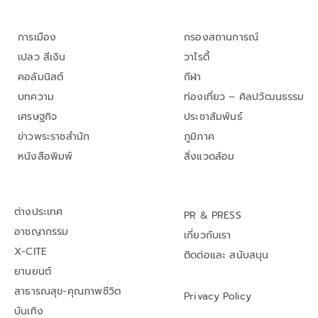
การเมือง
กรองสถานการณ์
เปลว สีเงิน
วาไรตี้
คอลัมนิสต์
กีฬา
บทความ
ท่องเที่ยว – ศิลปวัฒนธรรม
เศรษฐกิจ
ประชาสัมพันธ์
ข่าวพระราชสำนัก
ภูมิภาค
หนังสือพิมพ์
สิ่งแวดล้อม
ต่างประเทศ
PR & PRESS
อาชญากรรม
เกี่ยวกับเรา
X-CITE
ติดต่อและ สนับสนุน
ยานยนต์
สาธารณสุข-คุณภาพชีวิต
Privacy Policy
บันเทิง