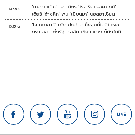
'มาดามแป้ง' มอบบัตร 'โรงเรียน-อคาเดมี'
10:38 น.
เชียร์ 'ช้างศึก' พบ 'เมียนมา' บอลอาเซียน
'โจ มณฑานี' เย้ย ปชป. มาถึงจุดที่ไม่มีใครเอา
10:15 น.
กระแสข่าวตั้งรัฐบาลส้ม เขียว แดง ก็ยังไม่มีฟ้า
เลย