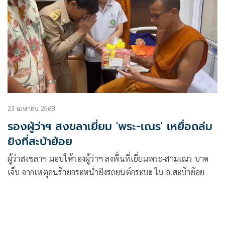
ประเทศไทยสำรวจและผลิต จำกัด มูลนิธิป้องกันอุบัติภัยแห่ง
เอเชีย (AIP) และศูนย์อำนวยการความปลอดภัยทางถนนจังหวัด
สงขลา โดยภายในงาน ได้ผนึกความร่วมมือจากหลากหลายภาค
ส่วน ทั้งภาครัฐ เอกชน ประชาสังคม ตลอดจนนักศึกษาและผู้
แทนจากมหาวิทยาลัยเทคโนโลยีราชมงคลศรีวิชัย พร้อมคณะครู
นักเรียน โรงเรียน วรนารีเฉลิม จังหวัดสงขลา เพื่อสร้าง
วัฒนธรรมความปลอดภัยบนท้องถนนแก่นักเรียนและชุมชนใน
พื้นที่
23 เมษายน 2568
รองผู้ว่าฯ สงขลาเยี่ยม 'พระ-เณร' เหยื่อถล่ม
ยิงที่สะบ้าย้อย
ผู้ว่าสงขลาฯ มอบให้รองผู้ว่าฯ ลงพื้นที่เยี่ยมพระ-สามเณร บาด
เจ็บ จากเหตุคนร้ายกระหน่ำยิงรถยนต์กระบะ ใน อ.สะบ้าย้อย