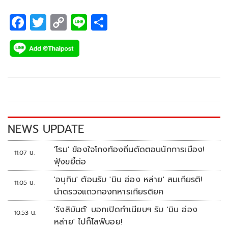
F
T
C
Li
S
ac
wi
o
n
h
e
tt
p
e
ar
b
er
y
e
o
Li
o
n
k
k
NEWS UPDATE
'โรม' ข้องใจโกงท้องถิ่นตัดตอนนักการเมือง!
11:07 น.
ฟุ้งขยี้ต่อ
'อนุทิน' ต้อนรับ 'มิน อ่อง หล่าย' สมเกียรติ!
11:05 น.
นำตรวจแถวกองทหารเกียรติยศ
'รังสิมันต์' บอกเปิดทำเนียบฯ รับ 'มิน อ่อง
10:53 น.
หล่าย' ไปก็ไลฟ์บอย!