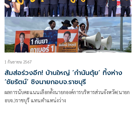
1 กันยายน 2567
ส้มส่อร่วงอีก! บ้านใหญ่ ‘กำนันตุ้ย’ ทิ้งห่าง
‘ชัยรัตน์’ ชิงนายกอบจ.ราชบุรี
ผลการนับคะแนนเลือกตั้งนายกองค์การบริหารส่วนจังหวัด(นายก
อบจ.)ราชบุรี แทนตำแหน่งว่าง