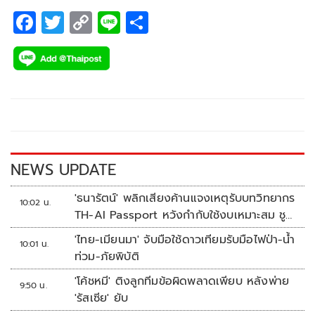
F
T
C
Li
S
ac
wi
o
n
h
e
tt
p
e
ar
b
er
y
e
o
Li
o
n
k
k
NEWS UPDATE
'ธนารัตน์' พลิกเสียงค้านแจงเหตุรับบทวิทยากร
10:02 น.
TH-AI Passport หวังกำกับใช้งบเหมาะสม ชู
จุดเด่นคนไทยได้ใช้ AI ระดับโปร ลดเหลื่อมล้ำ
'ไทย-เมียนมา' จับมือใช้ดาวเทียมรับมือไฟป่า-น้ำ
10:01 น.
ทางเทคโนโลยี เซฟงบไปกว่า900ล้าน เชื่อหาก
ท่วม-ภัยพิบัติ
ใช้เต็มที่เอกชนขาดทุนย่อยยับ
'โค้ชหมี' ติงลูกทีมข้อผิดพลาดเพียบ หลังพ่าย
9:50 น.
'รัสเซีย' ยับ