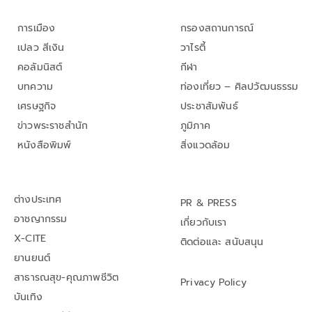
การเมือง
กรองสถานการณ์
เปลว สีเงิน
วาไรตี้
คอลัมนิสต์
กีฬา
บทความ
ท่องเที่ยว – ศิลปวัฒนธรรม
เศรษฐกิจ
ประชาสัมพันธ์
ข่าวพระราชสำนัก
ภูมิภาค
หนังสือพิมพ์
สิ่งแวดล้อม
ต่างประเทศ
PR & PRESS
อาชญากรรม
เกี่ยวกับเรา
X-CITE
ติดต่อและ สนับสนุน
ยานยนต์
สาธารณสุข-คุณภาพชีวิต
Privacy Policy
บันเทิง