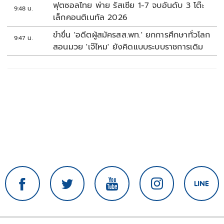
ฟุตซอลไทย พ่าย รัสเซีย 1-7 จบอันดับ 3 โต๊ะ
9:48 น.
เล็กคอนติเนทัล 2026
ขำขื่น 'อดีตผู้สมัครสส.พท.' ยกการศึกษาทั่วโลก
9:47 น.
สอนมวย 'เจ๊ไหม' ยังคิดแบบระบบราชการเดิม