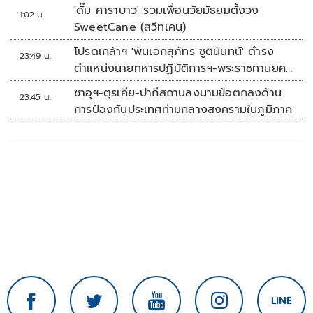
'ดั๊ม คาราบาว' รวมเพื่อนวัยมัธยมตั้งวง
1:02 น.
SweetCane (สวีทเคน)
โปรดเกล้าฯ 'พันเอกสุภัทร ชูตินันทน์' ดำรง
23:49 น.
ตำแหน่งนายทหารปฏิบัติการฯ-พระราชทานยศ
'พลตรี'
ซาอุฯ-ตุรเคีย-ปากีสถานลงนามข้อตกลงด้าน
23:45 น.
การป้องกันประเทศท่ามกลางสงครามในภูมิภาค