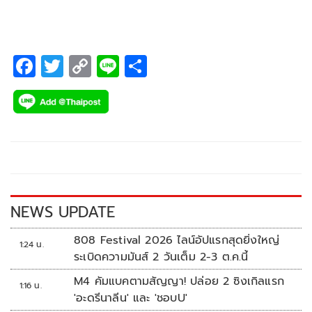
F
T
C
Li
S
ac
wi
o
n
h
e
tt
p
e
ar
b
er
y
e
o
Li
o
n
k
k
NEWS UPDATE
808 Festival 2026 ไลน์อัปแรกสุดยิ่งใหญ่
1:24 น.
ระเบิดความมันส์ 2 วันเต็ม 2-3 ต.ค.นี้
M4 คัมแบคตามสัญญา! ปล่อย 2 ซิงเกิลแรก
1:16 น.
'อะดรีนาลีน' และ 'ชอบU'