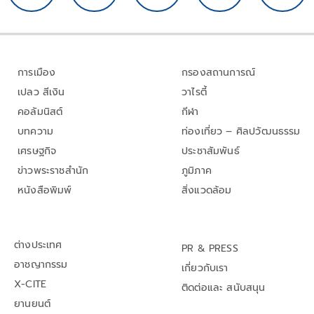
การเมือง
กรองสถานการณ์
เปลว สีเงิน
วาไรตี้
คอลัมนิสต์
กีฬา
บทความ
ท่องเที่ยว – ศิลปวัฒนธรรม
เศรษฐกิจ
ประชาสัมพันธ์
ข่าวพระราชสำนัก
ภูมิภาค
หนังสือพิมพ์
สิ่งแวดล้อม
ต่างประเทศ
PR & PRESS
อาชญากรรม
เกี่ยวกับเรา
X-CITE
ติดต่อและ สนับสนุน
ยานยนต์