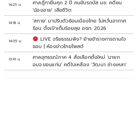
ศาลฎีกายืนคุก 2 ปี คนขับรถบัส มข. คดีชน
14:25 น.
'น้องอาย' เสียชีวิต
'สกาย' มาปรับตัวซ้อมเมืองไทย ไม่หวั่นอากาศ
14:18 น.
ร้อน ตั้งเป้าเต็มร้อยลุย อชก. 2026
LIVE จริยธรรมพัง? ย้ายข้าราชการตามใจ
14:05 น.
ชอบ | ห้องข่าวไทยโพสต์
ศาลอุทธรณ์ภาค 4 สั่งเลือกตั้งใหม่ 'นายก
13:41 น.
อบจ.ขอนแก่น' คดีใบเหลือง 'วัฒนา ช่างเหลา'