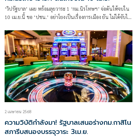
‘วิปรัฐบาล’ เผย พร้อมลุยวาระ 1 ‘กม.นิรโทษฯ’ จ่อดันให้จบใน
10 เม.ย.นี้ ขอ ‘ปชน.’ อย่าโยงเป็นเรื่องการเมือง ยัน ไม่ได้จับไว้
เป็นตัวประกัน แจง ‘พท.’ คงไม่เสนอร่างประกบเพิ่ม เหตุมีฉบับ
ของพรรคร่วมอยู่แล้ว
2 เมษายน 2568
ความวิบัติกำลังมา! รัฐบาลเสนอร่างกม.กาสิโน
สภารีบสนองบรรจุวาระ 3เม.ย.