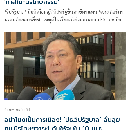
'กาสิโน-นิรโทษกรรม'
‘วิปรัฐบาล’ มีมติเลื่อนญัตติสหรัฐขึ้นภาษีมาแทน ‘เอนเตอร์เท
นเมนต์คอมเพล็กซ์’ เหตุเป็นเรื่องเร่งด่วนกระทบ ปชช. ฉะ มีคน
ไปปั่น ต้องการเป็นบ่อนอย่างเดียว ถามกลับคนค้านฟังเนื้อหา
หรือยัง ไม่ใช่เอะอะให้ถอน
6 เมษายน 2568
อย่าโยงเป็นการเมือง! ‘ปธ.วิปรัฐบาล’ ลั่นลุย
กม.นิรโทษฯวาระ1 ดันให้จบใน 10 เม.ย.