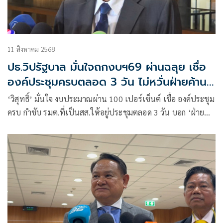
11 สิงหาคม 2568
ปธ.วิปรัฐบาล มั่นใจถกงบฯ69 ผ่านฉลุย เชื่อ
องค์ประชุมครบตลอด 3 วัน ไม่หวั่นฝ่ายค้าน
เล่นเกม
‘วิสุทธิ์’ มั่นใจ งบประมาณผ่าน 100 เปอร์เซ็นต์ เชื่อ องค์ประชุม
ครบ กำชับ รมต.ที่เป็นสส.ให้อยู่ประชุมตลอด 3 วัน บอก ‘ฝ่าย
ค้าน’ ไม่โหวตให้ไม่เป็นอะไร เป็นเรื่องที่ยอมรับได้ รู้กติกาอยู่