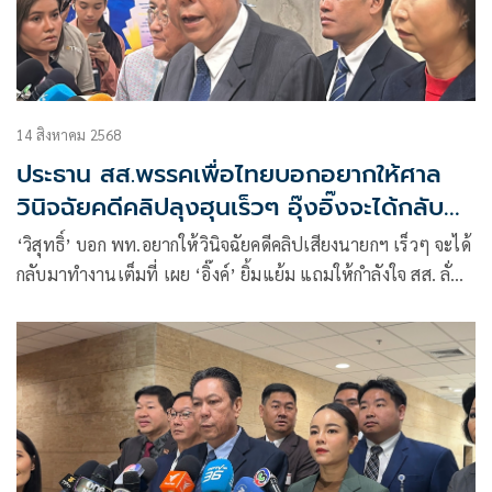
14 สิงหาคม 2568
ประธาน สส.พรรคเพื่อไทยบอกอยากให้ศาล
วินิจฉัยคดีคลิปลุงฮุนเร็วๆ อุ๊งอิ๊งจะได้กลับมา
ทำงาน!
‘วิสุทธิ์’ บอก พท.อยากให้วินิจฉัยคดีคลิปเสียงนายกฯ เร็วๆ จะได้
กลับมาทำงานเต็มที่ เผย ‘อิ๊งค์’ ยิ้มแย้ม แถมให้กำลังใจ สส. ลั่น
ไม่มีชิงลาออก-ยุบสภา โอ่ผลงานเพียบ หลังผ่านงบ ศก.ดีแน่