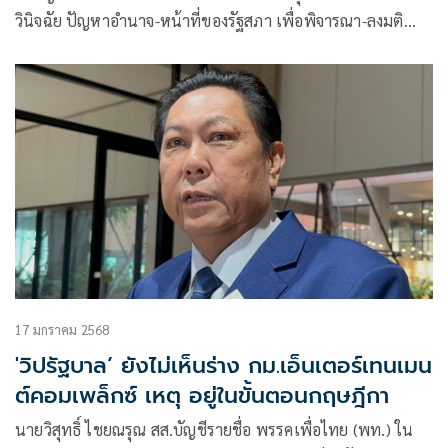
วินิจฉัย ปัญหาอำนาจ-หน้าที่ของรัฐสภา เพื่อพิจารณา-ลงมติ
‘ร่าง รธน.แก้ ม.256-เพิ่มหมวด ส.ส.ร.ยกร่างใหม่’ เหตุยังไม่เคย
มีคำวินิจฉัยเรื่องนี้
17 มกราคม 2568
'วิปรัฐบาล‘ ยังไม่เห็นร่าง กม.เอ็นเตอร์เทนเมน
ต์คอมเพล็กซ์ เหตุ อยู่ในขั้นตอนกฤษฎีกา
นายวิสุทธิ์ ไชยณรุณ สส.บัญชีรายชื่อ พรรคเพื่อไทย (พท.) ใน