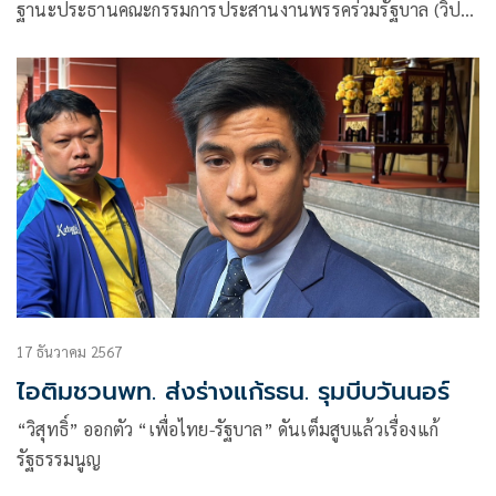
ฐานะประธานคณะกรรมการประสานงานพรรคร่วมรัฐบาล (วิปรัฐ
บาล) ให้สัมภาษณ์ถึงกรณีที่โฆษกรัฐบาลขอร้องให้พรรคร่วมฝ่าย
ค้านช่วยสนับสนุนร่างพระราชบัญญัติ (พ.ร.บ.) การประกอบ
ธุรกิจสถานบันเทิงครบวงจร
17 ธันวาคม 2567
ไอติมชวนพท. ส่งร่างแก้รธน. รุมบีบวันนอร์
“วิสุทธิ์” ออกตัว “เพื่อไทย-รัฐบาล” ดันเต็มสูบแล้วเรื่องแก้
รัฐธรรมนูญ