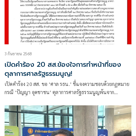
3 กันยายน 2568
เปิดคำร้อง 20 สส.ข้องใจการทำหน้าที่ของ
ตุลาการศาลรัฐธรรมนูญ!
เปิดคำร้อง 20 สส. ขอ ‘ศาล รธน.’ ชี้แจงความชอบด้วยกฏหมาย
กรณี ‘ปัญญา อุดชาชน’ ตุลาการศาลรัฐธรรมนูญพ้นจาก
ตำแหน่ง ตั้ง ‘สราวุธ ทรงวิไล’ ทำหน้าที่แทน ส่งผลต่อวินิจฉัย
ชี้ขาดคดีคลิปอังเคิลหรือไม่