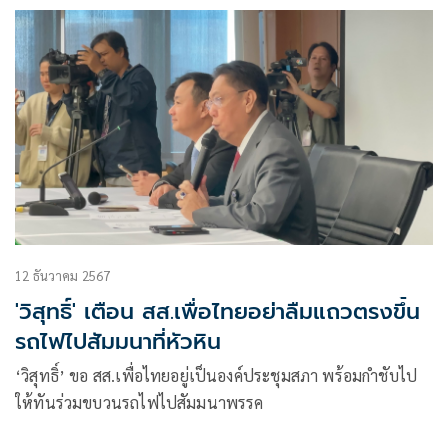
12 ธันวาคม 2567
'วิสุทธิ์' เตือน สส.เพื่อไทยอย่าลืมแถวตรงขึ้น
รถไฟไปสัมมนาที่หัวหิน
‘วิสุทธิ์’ ขอ ​สส.​เพื่อไทย​อยู่เป็นองค์ประชุม​สภา พร้อม​กำชับ​ไป
ให้ทันร่วมขบวนรถไฟไปสัมมนา​พรรค