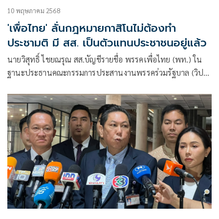
10 พฤษภาคม 2568
'เพื่อไทย' ลั่นกฎหมายกาสิโนไม่ต้องทำ
ประชามติ มี สส. เป็นตัวแทนประชาชนอยู่แล้ว
นายวิสุทธิ์ ไชยณรุณ สส.บัญชีรายชื่อ พรรคเพื่อไทย (พท.) ใน
ฐานะประธานคณะกรรมการประสานงานพรรคร่วมรัฐบาล (วิปรัฐ
บาล) ให้สัมภาษณ์กรณี น.ส.แพทองธาร ชินวัตร นายกรัฐมนตรี
ในฐานะหัวหน้าพรรคเพื่อไทย