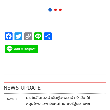
F
T
C
Li
S
ac
wi
o
n
h
e
tt
p
e
ar
b
er
y
e
o
Li
o
n
k
k
NEWS UPDATE
มธ.โชว์โมเดลบำบัดผู้เสพยาบ้า 9 วัน ใช้
14:29 น.
สมุนไพร-แพทย์แผนไทย ชงรัฐขยายผล