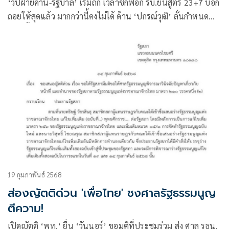
‘วิปฝ่ายค้าน-รัฐบาล’ เริ่มถก เวลาซักฟอก รบ.ยันสูตร 23+7 บอก
ถอยให้สุดแล้ว มากกว่านี้คงไม่ได้ ด้าน ‘ปกรณ์วุฒิ’ ลั่นกำหนด
แบบนี้ไม่ยุติธรรม
19 กุมภาพันธ์ 2568
ส่องญัตติด่วน 'เพื่อไทย' ชงศาลรัฐธรรมนูญ
ตีความ!
เปิดญัตติ ‘พท.’ ยื่น ‘วันนอร์’ ขอมติที่ประชุมร่วม ส่ง ศาล รธน.