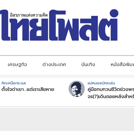
เศรษฐกิจ
ต่างประเทศ
บันเทิง
หนังสือพิม
คิดเหนือกระแส
แม่หมอสมัครเล่น
ตั้งใจด่าเขา...แต่เราเสียหาย
คู่มือทบทวนชีวิตช่วงพร
จร(7)เดินถอยหลังสำหร
ลัคนาราศีตอนที่2