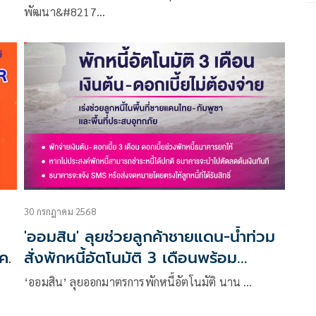
พัฒนา&#8217…
30 กรกฎาคม 2568
'ออมสิน' ลุยช่วยลูกค้าชายแดน-น้ำท่วม
ค.
สั่งพักหนี้อัตโนมัติ 3 เดือนพร้อม
ยกดบ.ให้
‘ออมสิน’ ลุยออกมาตรการพักหนี้อัตโนมัติ นาน …