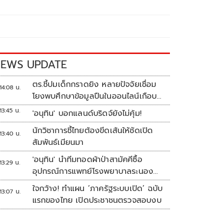
EWS UPDATE
ตร.ชี้ปมเด็กกราดยิง หลายปัจจัยเชื่อม
14:08 น.
โยงพบศึกษาข้อมูลปืนในออนไลน์เกือบ
2 ปี
13:45 น.
'อนุทิน' บอกแลนด์บริดจ์ยังไม่คุ้ม!
นักวิชาการชี้ไทยต้องขีดเส้นให้ชัดเปิด
13:40 น.
สัมพันธ์เมียนมา
'อนุทิน' นำทีมทอดผ้าป่าสามัคคีซื้อ
13:29 น.
อุปกรณ์การแพทย์โรงพยาบาลระนอง
ยอดเงินทำบุญ 20 ล้านบาท
ใจกว้าง! ทำแผน ‘ภาครัฐระบบเปิด’ ฉบับ
13:07 น.
แรกของไทย เปิดประชาชนตรวจสอบงบ