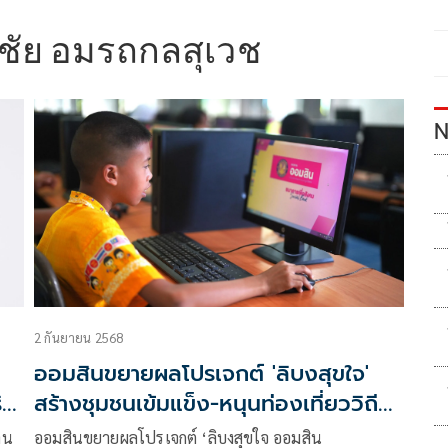
ชัย อมรถกลสุเวช
N
2 กันยายน 2568
ออมสินขยายผลโปรเจกต์ 'ลิบงสุขใจ'
ิม
สร้างชุมชนเข้มแข็ง-หนุนท่องเที่ยววิถี
ใหม่
าน
ออมสินขยายผลโปรเจกต์ ‘ลิบงสุขใจ ออมสิน