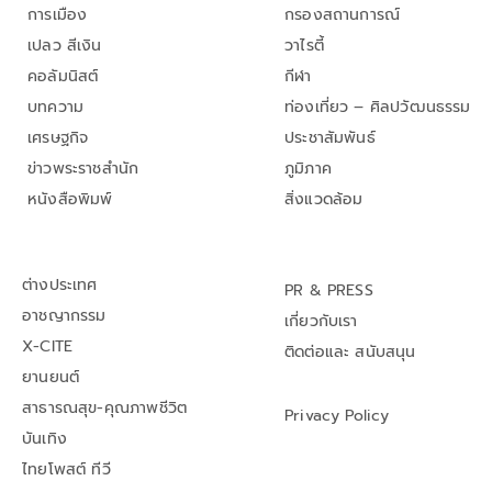
การเมือง
กรองสถานการณ์
เปลว สีเงิน
วาไรตี้
คอลัมนิสต์
กีฬา
บทความ
ท่องเที่ยว – ศิลปวัฒนธรรม
เศรษฐกิจ
ประชาสัมพันธ์
ข่าวพระราชสำนัก
ภูมิภาค
หนังสือพิมพ์
สิ่งแวดล้อม
ต่างประเทศ
PR & PRESS
อาชญากรรม
เกี่ยวกับเรา
X-CITE
ติดต่อและ สนับสนุน
ยานยนต์
สาธารณสุข-คุณภาพชีวิต
Privacy Policy
บันเทิง
ไทยโพสต์ ทีวี