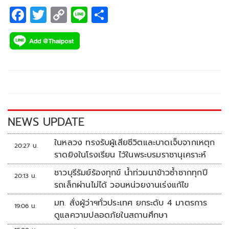
F
T
C
Li
S
ac
wi
o
n
h
e
tt
p
e
ar
b
er
y
e
o
Li
o
n
k
k
NEWS UPDATE
ในหลวง ทรงรับผู้เสียชีวิตและบาดเจ็บจากเหตุก
20:27 น.
ราดยิงในโรงเรียน ไว้ในพระบรมราชานุเคราะห์
ชาวบุรีรัมย์ร้องทุกข์ น้ำท่วมนาข้าวซ้ำซากทุกปี
20:13 น.
รถเล็กผ่านไม่ได้ วอนหน่วยงานเร่งแก้ไข
มท. สั่งผู้ว่าฯทั่วประเทศ ยกระดับ 4 มาตรการ
19:06 น.
ดูแลความปลอดภัยในสถานศึกษา