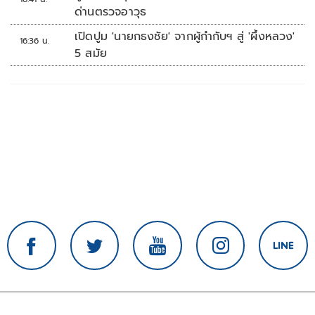
ด่านตรวจอาวุธ
เปิดปูม 'นายกธงชัย' จากผู้กำกับฯ สู่ 'ผึ้งหลวง'
16:36 น.
5 สมัย