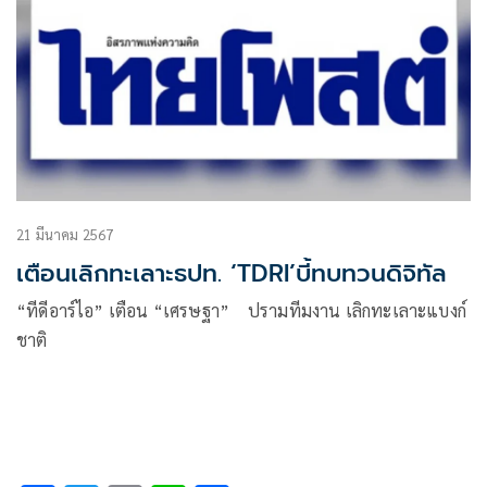
21 มีนาคม 2567
เตือนเลิกทะเลาะธปท. ‘TDRI’บี้ทบทวนดิจิทัล
“ทีดีอาร์ไอ” เตือน “เศรษฐา” ปรามทีมงาน เลิกทะเลาะแบงก์
ชาติ