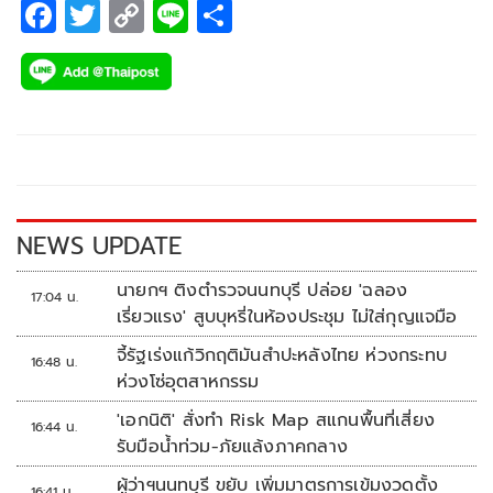
F
T
C
Li
S
ac
wi
o
n
h
e
tt
p
e
ar
b
er
y
e
o
Li
o
n
k
k
NEWS UPDATE
นายกฯ ติงตำรวจนนทบุรี ปล่อย 'ฉลอง
17:04 น.
เรี่ยวแรง' สูบบุหรี่ในห้องประชุม ไม่ใส่กุญแจมือ
จี้รัฐเร่งแก้วิกฤติมันสำปะหลังไทย ห่วงกระทบ
16:48 น.
ห่วงโซ่อุตสาหกรรม
'เอกนิติ' สั่งทำ Risk Map สแกนพื้นที่เสี่ยง
16:44 น.
รับมือน้ำท่วม-ภัยแล้งภาคกลาง
ผู้ว่าฯนนทบุรี ขยับ เพิ่มมาตรการเข้มงวดตั้ง
16:41 น.