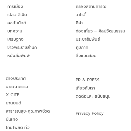
การเมือง
กรองสถานการณ์
เปลว สีเงิน
วาไรตี้
คอลัมนิสต์
กีฬา
บทความ
ท่องเที่ยว – ศิลปวัฒนธรรม
เศรษฐกิจ
ประชาสัมพันธ์
ข่าวพระราชสำนัก
ภูมิภาค
หนังสือพิมพ์
สิ่งแวดล้อม
ต่างประเทศ
PR & PRESS
อาชญากรรม
เกี่ยวกับเรา
X-CITE
ติดต่อและ สนับสนุน
ยานยนต์
สาธารณสุข-คุณภาพชีวิต
Privacy Policy
บันเทิง
ไทยโพสต์ ทีวี