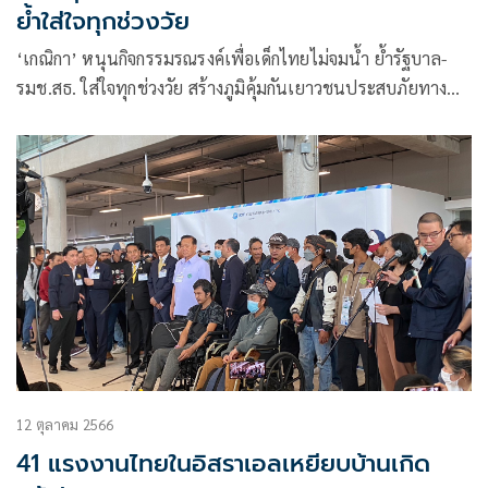
ย้ำใส่ใจทุกช่วงวัย
‘เกณิกา’ หนุนกิจกรรมรณรงค์เพื่อเด็กไทยไม่จมน้ำ ย้ำรัฐบาล-
รมช.สธ. ใส่ใจทุกช่วงวัย สร้างภูมิคุ้มกันเยาวชนประสบภัยทางน้ำ
เปิดครอสอบรมทั่วประเทศ เสริมทักษะช่วยชีวิต เพิ่มองค์ความรู้
ปฐมพยาบาลเบื้องต้น
12 ตุลาคม 2566
41 แรงงานไทยในอิสราเอลเหยียบบ้านเกิด