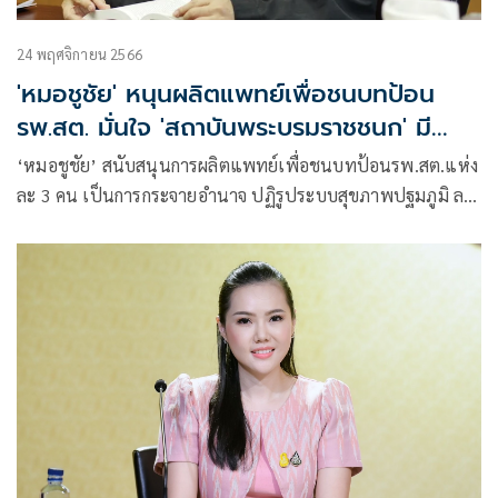
24 พฤศจิกายน 2566
'หมอชูชัย' หนุนผลิตแพทย์เพื่อชนบทป้อน
รพ.สต. มั่นใจ 'สถาบันพระบรมราชชนก' มี
ศักยภาพ
‘หมอชูชัย’ สนับสนุนการผลิตแพทย์เพื่อชนบทป้อนรพ.สต.แห่ง
ละ 3 คน เป็นการกระจายอำนาจ ปฏิรูประบบสุขภาพปฐมภูมิ ลด
ความเหลื่อมล้ำ มั่นใจสถาบันพระบรมราชชนก มีศักยภาพสูงสุด
ผลิตบุคลากรสุขภาพทุกประเภทเพื่อชุมชน