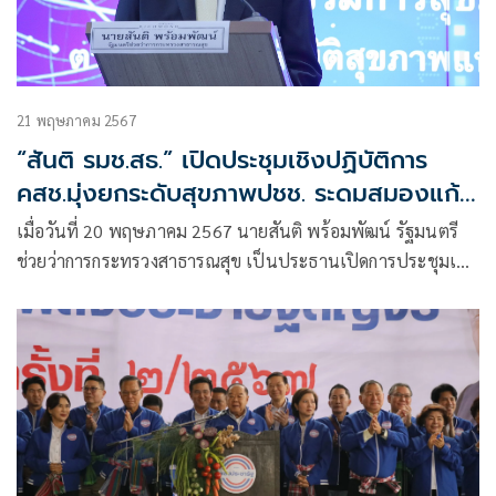
21 พฤษภาคม 2567
“สันติ รมช.สธ.” เปิดประชุมเชิงปฏิบัติการ
คสช.มุ่งยกระดับสุขภาพปชช. ระดมสมองแก้
วิกฤตเด็กเกิดน้อย-ยาเสพติดระบาดในเยาวชน
เมื่อวันที่ 20 พฤษภาคม 2567 นายสันติ พร้อมพัฒน์ รัฐมนตรี
เสนอรัฐบาล
ช่วยว่าการกระทรวงสาธารณสุข เป็นประธานเปิดการประชุมเชิง
ปฏิบัติการ เป้าหมาย ทิศทาง หน้าที่และอำนาจของคณะ
กรรมการสุขภาพแห่งชาติ (คสช.)