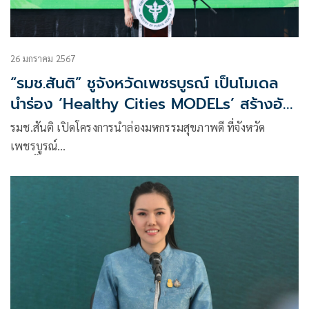
26 มกราคม 2567
“รมช.สันติ” ชูจังหวัดเพชรบูรณ์ เป็นโมเดล
นำร่อง ‘Healthy Cities MODELs’ สร้างอัต
ลักษณ์ Soft power ด้านสุขภาพ เพิ่มรายได้
รมช.สันติ เปิดโครงการนำล่องมหกรรมสุขภาพดี ที่จังหวัด
ชุมชน - เศรษฐกิจประเทศ
เพชรบูรณ์
เป็นพื้นที่ Healthy Cities MODELs ของเขตสุขภาพที่ 2 ด้าน
กรมอนามัย กรมการแพทย์แผนไทยฯ และกรมวิทยาศาสตร์การ
แพทย์