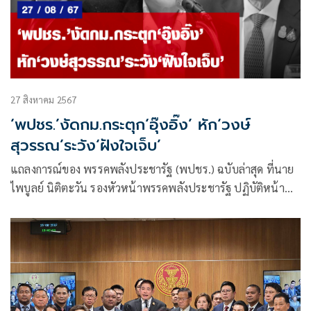
27 สิงหาคม 2567
‘พปชร.’งัดกม.กระตุก‘อุ๊งอิ๊ง’ หัก‘วงษ์
สุวรรณ’ระวัง‘ฝังใจเจ็บ’
แถลงการณ์ของ พรรคพลังประชารัฐ (พปชร.) ฉบับล่าสุด ที่นาย
ไพบูลย์ นิติตะวัน รองหัวหน้าพรรคพลังประชารัฐ ปฏิบัติหน้าที่
แทน ‘บิ๊กป้อม’ พล.อ.ประวิตร วงษ์สุวรรณ สส.บัญชีรายชื่อและ
หัวหน้าพรรค ส่งถึง ‘อุ๊งอิ๊ง’-แพทองธาร ชินวัตร นายกรัฐมนตรี