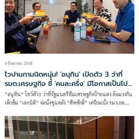
6 กันยายน 2568
ไวปานกามนิตหนุ่ม! 'อนุทิน' เปิดตัว 3 ว่าที่
รมต.เศรษฐกิจ ชี้ 'คนละครึ่ง' มีโอกาสเป็นไป
ได้
“อนุทิน” โชว์ตัว3 ว่าที่รัฐมนตรีทีมเศรษฐกิจป้ายแดง ล้อมวงกิน
เค้กส้ม “เอกนิติ” จ่อนั่งขุนคลัง “สีหศักดิ์” เตรียมนั่ง รมว.กต.
ขณะ “อรรถพล” อดีต CEO ปตท.นั่ง รมว.พลังงาน ยันครม.ไม่
ขี้เหร่ ยึดสโลแกนสั่งวันนี้เสร็จเมื่อวาน ชี้เก้าอี้กลาโหม ต้องมี
ความรู้ในวิชาชีพ ไม่ตอบ “บิ๊กป้อม” หรือ”ธรรมนัส”