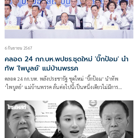
6 กันยายน 2567
คลอด 24 กก.บห.พปชร.ชุดใหม่ 'บิ๊กป้อม' นำ
ทัพ 'ไพบูลย์' แม่บ้านพรรค
คลอด 24 กก.บห. พลังประชารัฐ ชุดใหม่ ‘บิ๊กป้อม’ นำทัพ
‘ไพบูลย์’ แม่บ้านพรรค ลั่นต่อไปนี้เป็นหนึ่งเดียวไม่มีการ
แตกแยก เปลี่ยนวิธีบริหารใหม่ ประกาศ ‘ปกป้องสถาบัน ทัน
สมัยเศรษฐกิจ มีชีวิตที่สดใส’