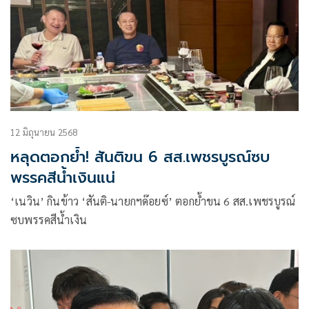
12 มิถุนายน 2568
หลุดตอกย้ำ! สันติขน 6 สส.เพชรบูรณ์ซบ
พรรคสีน้ำเงินแน่
‘เนวิน’ กินข้าว ‘สันติ-นายกฯด๊อยซ์’ ตอกย้ำขน 6 สส.เพชรบูรณ์
ซบพรรคสีน้ำเงิน