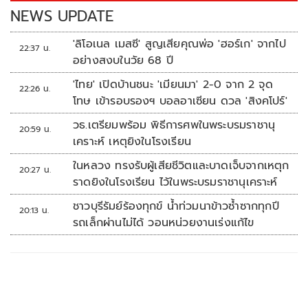
k
k
NEWS UPDATE
'ลิโอเนล เมสซี' สูญเสียคุณพ่อ 'ฮอร์เก' จากไป
22:37 น.
อย่างสงบในวัย 68 ปี
'ไทย' เปิดบ้านชนะ 'เมียนมา' 2-0 จาก 2 จุด
22:26 น.
โทษ เข้ารอบรองฯ บอลอาเซียน ดวล 'สิงคโปร์'
วธ.เตรียมพร้อม พิธีการศพในพระบรมราชานุ
20:59 น.
เคราะห์ เหตุยิงในโรงเรียน
ในหลวง ทรงรับผู้เสียชีวิตและบาดเจ็บจากเหตุก
20:27 น.
ราดยิงในโรงเรียน ไว้ในพระบรมราชานุเคราะห์
ชาวบุรีรัมย์ร้องทุกข์ น้ำท่วมนาข้าวซ้ำซากทุกปี
20:13 น.
รถเล็กผ่านไม่ได้ วอนหน่วยงานเร่งแก้ไข