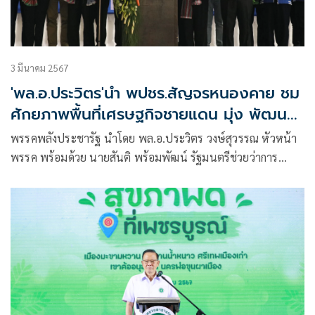
3 มีนาคม 2567
'พล.อ.ประวิตร'นำ พปชร.สัญจรหนองคาย ชม
ศักยภาพพื้นที่เศรษฐกิจชายแดน มุ่ง พัฒนา
ให้เจริญก้าวหน้าได้ พร้อมรับฟังปัญหาสะท้อน
พรรคพลังประชารัฐ นำโดย พล.อ.ประวิตร วงษ์สุวรรณ หัวหน้า
รัฐบาล-สภาฯ เร่งจัดการดูแลให้ชาวอีสาน
พรรค พร้อมด้วย นายสันติ พร้อมพัฒน์ รัฐมนตรีช่วยว่าการ
กระทรวงสาธารณสุข และ รองหัวหน้าพรรค,นายชัยวุฒิ ธนาคม
านุสรณ์ รองหัวหน้าพรรค, นายไพบูลย์ นิติตะวัน รองหัวหน้า
พรรค, ,นางสาวตรีนุช เทียนทอง รองหัวหน้าพรรค ร่วมลงพื้นที่
สัญจรที่โรงเรียนฮั่วเคียวกงฮัก เทศบาลเมืองหนองคาย อ.เมือง
จ.หนองคาย โดยมีนายกระแสร์ ตระกูลพรพงศ์ สส.หนองคาย
เขต 1 พรรคพลังประชารัฐให้การต้อนรับ