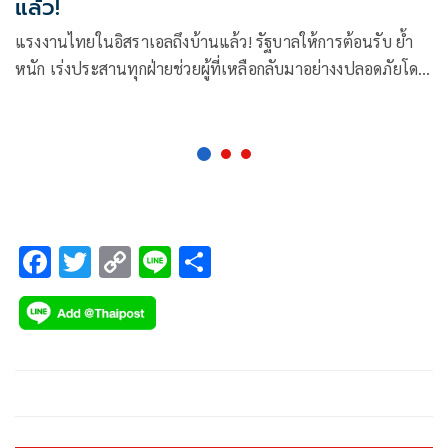
แล้ว!
แรงงานไทยในอิสราเอลถึงบ้านแล้ว! รัฐบาลให้การต้อนรับ ย้ำ
หนัก เร่งประสานทุกฝ่ายช่วยผู้ที่เหลือกลับมาอย่างงปลอดภัยโดย
เร็ว
F
T
C
Li
S
ac
wi
o
n
h
e
tt
p
e
ar
b
er
y
e
o
Li
o
n