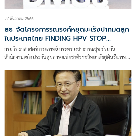
27 ธันวาคม 2566
สธ. จัดโครงการรณรงค์หยุดมะเร็งปากมดลูก
ในประเทศไทย FINDING HPV STOP
CERVICAL CANCER
กรมวิทยาศาสตร์การแพทย์ กระทรวงสาธารณสุข ร่วมกับ
สำนักงานหลักประกันสุขภาพแห่งชาติราชวิทยาลัยสูตินรีแพทย์
แห่งประเทศไทยสมาคมมะเร็งนรีเวชไทย Kickoff โครงการ
“รณรงค์หยุดมะเร็งปากมดลูกในประเทศไทย FINDING HPV
STOPCERVICALCANCER”