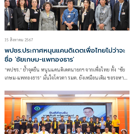
15 สิงหาคม 2567
พปชร.ประกาศหนุนแคนดิเดตเพื่อไทยไม่ว่าจะ
ชื่อ 'ชัยเกษม-แพทองธาร'
‘พปชร.’ ย้ำจุดยืน หนุนแคนดิเดตนายกฯ จากเพื่อไทย ทั้ง ‘ชัย
เกษม-แพทองธาร’ มั่นใจโควตา รมต. ยังเหมือนเดิม ขอรอหารือ
‘บิ๊กป้อม’ ร่วมยกมือโหวตด้วยตัวเองหรือไม่