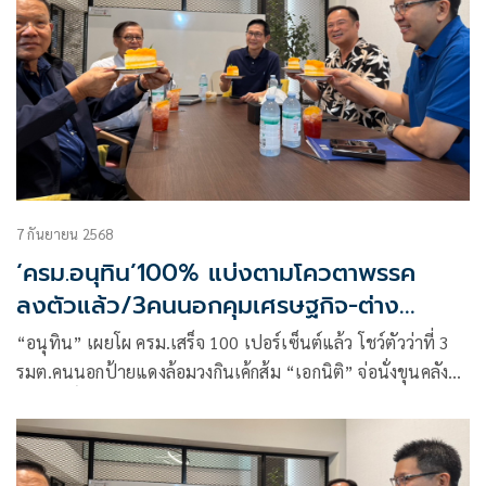
7 กันยายน 2568
‘ครม.อนุทิน’100% แบ่งตามโควตาพรรค
ลงตัวแล้ว/3คนนอกคุมเศรษฐกิจ-ต่าง
ประเทศ
“อนุทิน” เผยโผ ครม.เสร็จ 100 เปอร์เซ็นต์แล้ว โชว์ตัวว่าที่ 3
รมต.คนนอกป้ายแดงล้อมวงกินเค้กส้ม “เอกนิติ” จ่อนั่งขุนคลัง
“สีหศักดิ์” เตรียมนั่ง รมว.ต่างประเทศ ขณะที่ “อรรถพล” อดีต
CEO ปตท.นั่ง รมว.