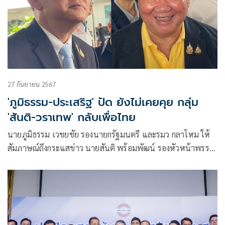
27 กันยายน 2567
'ภูมิธรรม-ประเสริฐ' ปัด ยังไม่เคยคุย กลุ่ม
'สันติ-วราเทพ' กลับเพื่อไทย
นายภูมิธรรม เวชยชัย รองนายกรัฐมนตรี และรมว กลาโหม ให้
สัมภาษณ์ถึงกระแสข่าว นายสันติ พร้อมพัฒน์ รองหัวหน้าพรรค
พลังประชารัฐ (พปชร.) และกลุ่มนายวราเทพ รัตนากร สมาชิก
พรรคพลังประชารัฐ