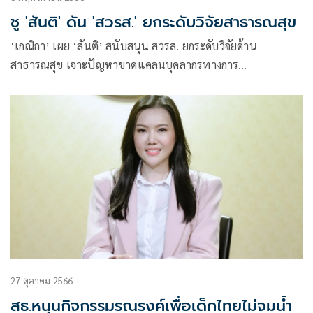
ชู 'สันติ' ดัน 'สวรส.' ยกระดับวิจัยสาธารณสุข
‘เกณิกา’ เผย ‘สันติ’ สนับสนุน สวรส. ยกระดับวิจัยด้าน
สาธารณสุข เจาะปัญหาขาดแคลนบุคลากรทางการ
แพทย์เพิ่มบริการสุขภาพเท่าเทียม
27 ตุลาคม 2566
สธ.หนุนกิจกรรมรณรงค์เพื่อเด็กไทยไม่จมน้ำ