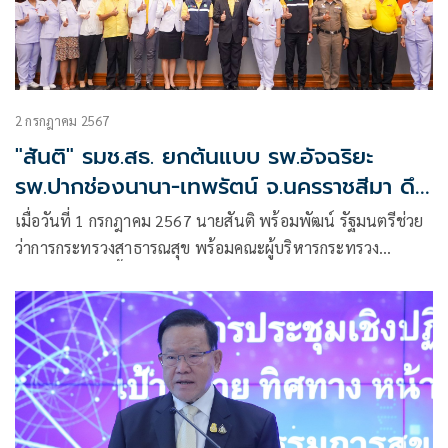
2 กรกฎาคม 2567
"สันติ" รมช.สธ. ยกต้นแบบ รพ.อัจฉริยะ
รพ.ปากช่องนานา-เทพรัตน์ จ.นครราชสีมา ดึง
เอกชนร่วมพัฒนาเขาใหญ่สู่แหล่งท่องเที่ยว
เมื่อวันที่ 1 กรกฎาคม 2567 นายสันติ พร้อมพัฒน์ รัฐมนตรีช่วย
เชิงสุขภาพสร้างรายได้ประชาชนยั่งยืน
ว่าการกระทรวงสาธารณสุข พร้อมคณะผู้บริหารกระทรวง
สาธารณสุข ลงพื้นที่ตรวจราชการก่อนการประชุมคณะรัฐมนตรี
(ครม.) อย่างเป็นทางการนอกสถานที่ ในพื้นที่กลุ่มจังหวัดภาค
ตะวันออกเฉียงเหนือตอนล่าง 1 (นครราชสีมา ชัยภูมิ บุรีรัมย์