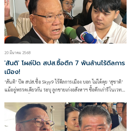
20 มีนาคม 2568
'สันติ' โผล่ปัด สปส.ซื้อตึก 7 พันล้านไร้ดีลการ
เมือง!
‘สันติ’ ปัด สปส.ซื้อ Skyy9 ไร้ดีลการเมือง บอก ไม่ได้คุย ‘สุชาติ’
แม้อยู่พรรคเดียวกัน ระบุ ลูกชายเก่งอสังหาฯ ซื้อตึกเก่ารีโนเวท
ขาย ไม่รู้คนซื้อต่อขายใคร ลั่น ‘ตระกูลพร้อมพัฒน์-พร้อม
ทวีสิทธิ์’ ไม่เกี่ยวเรื่องนี้