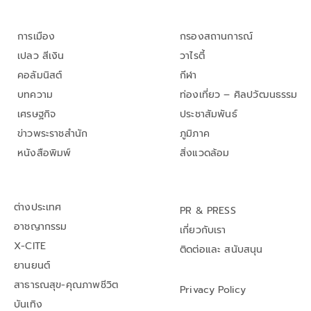
การเมือง
กรองสถานการณ์
เปลว สีเงิน
วาไรตี้
คอลัมนิสต์
กีฬา
บทความ
ท่องเที่ยว – ศิลปวัฒนธรรม
เศรษฐกิจ
ประชาสัมพันธ์
ข่าวพระราชสำนัก
ภูมิภาค
หนังสือพิมพ์
สิ่งแวดล้อม
ต่างประเทศ
PR & PRESS
อาชญากรรม
เกี่ยวกับเรา
X-CITE
ติดต่อและ สนับสนุน
ยานยนต์
สาธารณสุข-คุณภาพชีวิต
Privacy Policy
บันเทิง