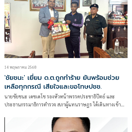
14 พฤษภาคม 2568
'ชัยชนะ' เยี่ยม ด.ต.ถูกทำร้าย ยันพร้อมช่วย
เหลือทุกกรณี เสียใจและขอโทษปชช.
นายชัยชนะ เดชเดโช รองหัวหน้าพรรคประชาธิปัตย์ และ
ประธานกรรมาธิการตำรวจ สภาผู้แทนราษฎร ได้เดินทางเข้า
เยี่ยมด.ต.นิสาธิต คงเทพ ผู้ได้รับบาดเจ็บจากการปฏิบัติหน้าที่ใน
หน่วยเลือกตั้ง