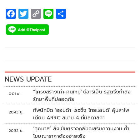
F
T
C
Li
S
ac
wi
o
n
h
e
tt
p
e
ar
b
er
y
e
o
Li
o
n
k
k
NEWS UPDATE
“โครงสร้างเก่า-คนใหม่”บีอาร์เอ็น รัฐตรึงกำลัง
0:01 น.
รักษาพื้นที่ปลอดภัย
ทัพนักบิด 'ฮอนด้า เรซซิ่ง ไทยแลนด์' ลุ้นล่าโพ
20:43 น.
เดียม ARRC สนาม 4 ที่มัลดาลิกา
‘ศุภมาส’ สั่งเข้มตรวจคลินิกเสริมความงาม ย้ำ
20:32 น.
โฆษณาราคาต้องจ่ายจริง