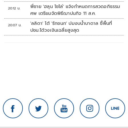
พี่ชาย 'ฮลุน โซโล่' แจ้งกำหนดการสวดอภิธรรม
20:12 น.
ศพ เตรียมจัดพิธีฌาปนกิจ 11 ส.ค.
'ลลิดา' โต้ 'รักชนก' ปมงบน้ำบาดาล ชี้พื้นที่
20:07 น.
ปชน.ได้วงเงินเฉลี่ยสูงสุด