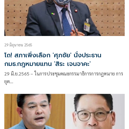
29 มิถุนายน 2565
โถ! สภาเพิ่งเลือก 'ศุภชัย' นั่งประธาน
กมธ.กฎหมายแทน 'สิระ เจนจาคะ'
29 มิ.ย.2565 – ในการประชุมคณะกรรมาธิการการกฎหมาย การ
ยุต…