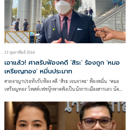
23 กุมภาพันธ์ 2566
เอาแล้ว! ศาลรับฟ้องคดี 'สิระ' ร้องถูก 'หมอ
เหรียญทอง' หมิ่นประมาท
ศาลอาญาประทับรับฟ้อง คดี ‘สิระ เจนจาคะ’ ฟ้องหมิ่น ‘หมอ
เหรียญทอง’โพสต์เฟซบุ๊กพาดพิงเป็นนักการเมืองสารเลว นัด
พร้อมสอบคำให้การและตรวจหลักฐาน 8 พ.ค.