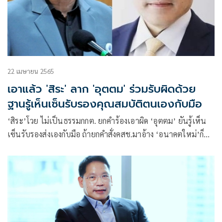
22 เมษายน 2565
เอาแล้ว 'สิระ' ลาก 'อุตตม' ร่วมรับผิดด้วย
ฐานรู้เห็นเซ็นรับรองคุณสมบัติตนเองกับมือ
‘สิระ’โวย ไม่เป็นธรรมกกต. ยกคำร้องเอาผิด ‘อุตตม’ ยันรู้เห็น
เซ็นรับรองส่งเองกับมือ ถ้ายกคำสั่งคสช.มาอ้าง ‘อนาคตใหม่’ก็
ต้องปฎิบัติแบบเดียวกัน เตรียมให้ฝ่ายกฎหมายตรวจสอบมติถูก
ต้องหรือ มีลับลมคมในหรือไม่