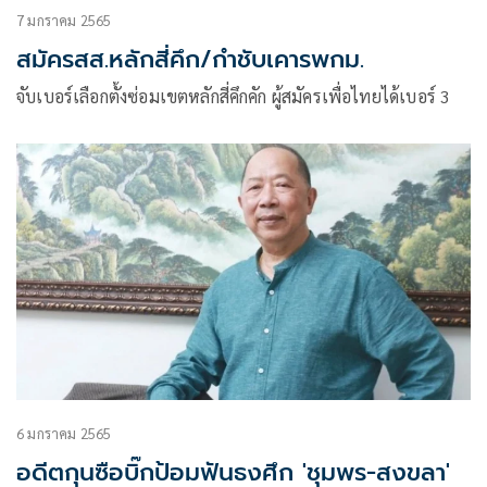
7 มกราคม 2565
สมัครสส.หลักสี่คึก/กำชับเคารพกม.
จับเบอร์เลือกตั้งซ่อมเขตหลักสี่คึกคัก ผู้สมัครเพื่อไทยได้เบอร์ 3
6 มกราคม 2565
อดีตกุนซือบิ๊กป้อมฟันธงศึก 'ชุมพร-สงขลา'