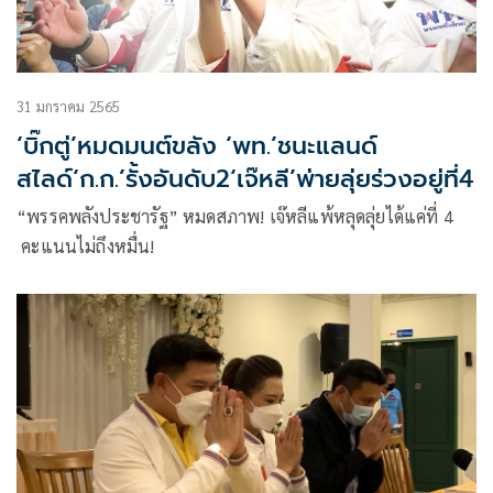
31 มกราคม 2565
‘บิ๊กตู่’หมดมนต์ขลัง ‘พท.’ชนะแลนด์
สไลด์‘ก.ก.’รั้งอันดับ2‘เจ๊หลี’พ่ายลุ่ยร่วงอยู่ที่4
“พรรคพลังประชารัฐ” หมดสภาพ! เจ๊หลีแพ้หลุดลุ่ยได้แค่ที่ 4
คะแนนไม่ถึงหมื่น!