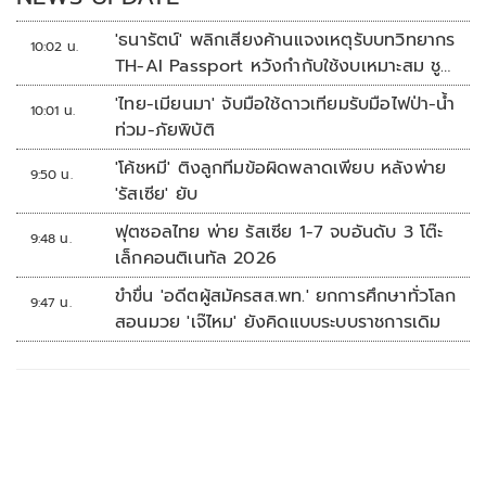
'ธนารัตน์' พลิกเสียงค้านแจงเหตุรับบทวิทยากร
10:02 น.
TH-AI Passport หวังกำกับใช้งบเหมาะสม ชู
จุดเด่นคนไทยได้ใช้ AI ระดับโปร ลดเหลื่อมล้ำ
'ไทย-เมียนมา' จับมือใช้ดาวเทียมรับมือไฟป่า-น้ำ
10:01 น.
ทางเทคโนโลยี เซฟงบไปกว่า900ล้าน เชื่อหาก
ท่วม-ภัยพิบัติ
ใช้เต็มที่เอกชนขาดทุนย่อยยับ
'โค้ชหมี' ติงลูกทีมข้อผิดพลาดเพียบ หลังพ่าย
9:50 น.
'รัสเซีย' ยับ
ฟุตซอลไทย พ่าย รัสเซีย 1-7 จบอันดับ 3 โต๊ะ
9:48 น.
เล็กคอนติเนทัล 2026
ขำขื่น 'อดีตผู้สมัครสส.พท.' ยกการศึกษาทั่วโลก
9:47 น.
สอนมวย 'เจ๊ไหม' ยังคิดแบบระบบราชการเดิม