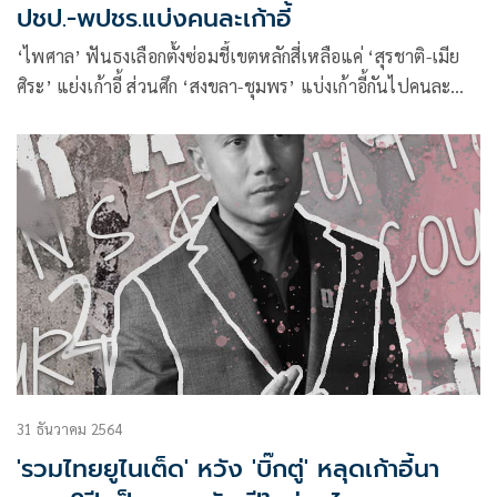
ปชป.-พปชร.แบ่งคนละเก้าอี้
‘ไพศาล’ ฟันธงเลือกตั้งซ่อมชี้เขตหลักสี่เหลือแค่ ‘สุรชาติ-เมีย
ศิระ’ แย่งเก้าอี้ ส่วนศึก ‘สงขลา-ชุมพร’ แบ่งเก้าอี้กันไปคนละ
พรรค
31 ธันวาคม 2564
'รวมไทยยูไนเต็ด' หวัง 'บิ๊กตู่' หลุดเก้าอี้นา