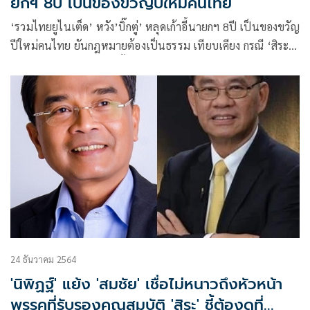
ยกฯ 8ปี เป็นของขวัญปีใหม่คนไทย
‘รวมไทยยูไนเต็ด’ หวัง’บิ๊กตู่’ หลุดเก้าอี้นายกฯ 8ปี เป็นของขวัญ
ปีใหม่คนไทย ยันกฎหมายต้องเป็นธรรม เทียบเคียง กรณี ‘สิระ’
ศาลรธน.ตัดสินย้อนหลังตั้งแต่ปี38
24 ธันวาคม 2564
'นิพิฏฐ์' แย้ง 'สมชัย' เชื่อไม่หนาวถึงหัวหน้า
พรรคที่รับรองคุณสมบัติ 'สิระ' ชี้ต้องดูที่