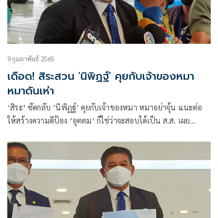
9 กุมภาพันธ์ 2565
เดือด! สิระสวน 'นิพิฏฐ์' คุยกับเจ้าของหมา
หมาดันเห่า
‘สิระ’ ซัดกลับ ‘นิพิฏฐ์’ คุยกับเจ้าของหมา หมาอย่าจุ้น แนะต่อ
ให้สร้างความดีป้อง ‘อุตตม’ ก็ใช่ว่าจะสอบได้เป็น ส.ส. เผย
เตรียมฟ้องเอาผิดฐานหมิ่นประมาท