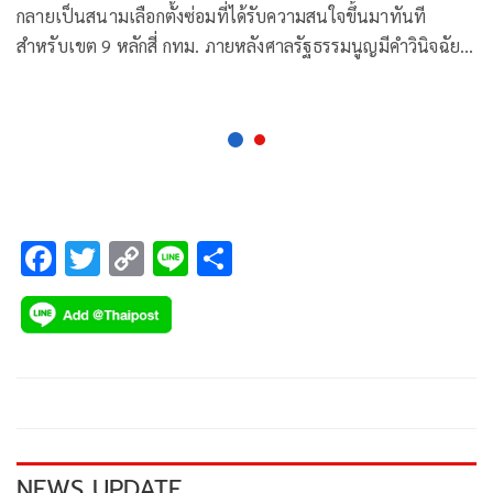
กลายเป็นสนามเลือกตั้งซ่อมที่ได้รับความสนใจขึ้นมาทันที
สำหรับเขต 9 หลักสี่ กทม. ภายหลังศาลรัฐธรรมนูญมีคำวินิจฉัย
ให้ นายสิระ เจนจาคะ พ้นสมาชิกภาพ ส.ส.
F
T
C
Li
S
ac
wi
o
n
h
e
tt
p
e
ar
b
er
y
e
o
Li
o
n
k
k
NEWS UPDATE