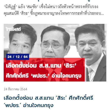
เจตนา
‘นิพิฏฐ์’ แย้ง ‘สมชัย’ เชื่อไม่หนาวถึงหัวหน้าพรรคที่รับรอง
คุณสมบัติ ‘สิระ’ ชี้กฎหมายอาญาลงโทษการกระทำที่ประกอบ
ด้วยเจตนาเท่านั้น ถ้าหัวหน้าพรรครู้ว่า 20 ปีที่แล้ว ใครถูก
พิพากษาคดีอะไร ไปเป็นหมอดูดีกว่า
24 ธันวาคม 2564
เลือกตั้งซ่อม ส.ส.แทน ‘สิระ’ ศึกศักดิ์ศรี
‘พปชร.’ อ่านใจคนกรุง