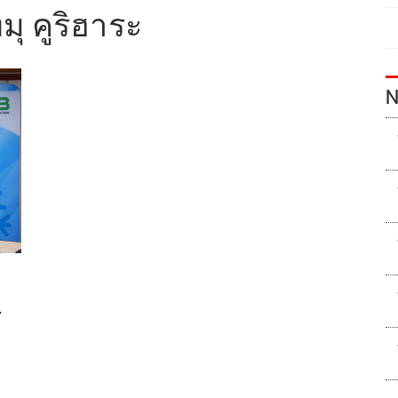
มุ คูริฮาระ
N
-