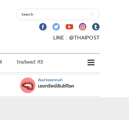
LINE : @THAIPOST
พ์
ไทยโพสต์ ทีวี
คันปากอยากเล่า
เลขทรัพย์สินให้โชค