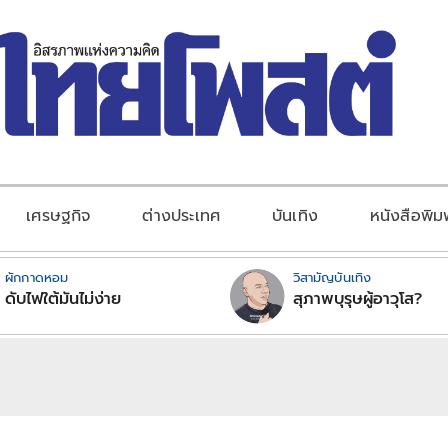
เศรษฐกิจ
ต่างประเทศ
บันเทิง
หนังสือพิม
ผักกาดหอม
วิสามัญบันเทิง
ดับไฟใต้มันไม่ง่าย
สุภาพบุรุษผู้อาวุโส?