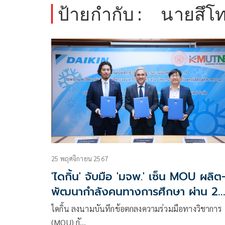
ป้ายกำกับ :
นายสึโท
25 พฤศจิกายน 2567
'ไดกิ้น' จับมือ 'มจพ.' เซ็น MOU ผลิต
พัฒนากำลังคนทางการศึกษา ผ่าน 2
หลักสูตรเสริมทักษะความรู้เครื่องปรับ
ไดกิ้น ลงนามบันทึกข้อตกลงความร่วมมือทางวิชาการ
อากาศยุคใหม่
(MOU) กั…