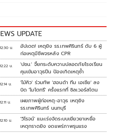
EWS UPDATE
อัปเดต! เหตุยิง รร.เทพศิรินทร์ ดับ 6 ผู้
12:30 น.
ก่อเหตุมีชีพจรหลัง CPR
'ปชน.' จี้ยกระดับความปลอดภัยโรงเรียน
12:22 น.
คุมเข้มอาวุธปืน ป้องเกิดเหตุซ้ำ
'ไม้คิว' ร่วมทัพ 'ฮอนด้า ทีม เอเชีย' ลง
12:14 น.
บิด 'โมโตทรี' ครั้งแรกที่ ซิลเวอร์สโตน
เผยภาพผู้ก่อเหตุ-อาวุธ เหตุยิง
12:11 น.
รร.เทพศิรินทร์ นนทบุรี
'วิโรจน์' แนะเร่งจัดระบบเยียวยาเหยื่อ
12:10 น.
เหตุกราดยิง งดแพร่ภาพรุนแรง