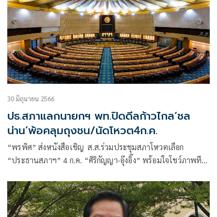
30 มิถุนายน 2566
ปธ.สภาแลกนายกฯ พท.ปิดดีลก้าวไกล‘ชล
น่าน’พ้อคลุมถุงชน/นัดโหวต4ก.ค.
“พรพิศ” ส่งหนังสือเชิญ ส.ส.ร่วมประชุมสภาโหวตเลือก
“ประธานสภาฯ” 4 ก.ค. “ศิริกัญญา-อุ๊งอิ๊ง” พร้อมใจโชว์ภาพทีม
ศก. 2 พรรคร่วมโต๊ะถกจัดสรรงบฯ ปี 67