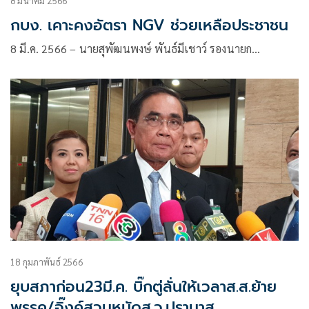
8 มีนาคม 2566
กบง. เคาะคงอัตรา NGV ช่วยเหลือประชาชน
8 มี.ค. 2566 – นายสุพัฒนพงษ์ พันธ์มีเชาว์ รองนายก…
18 กุมภาพันธ์ 2566
ยุบสภาก่อน23มี.ค. บิ๊กตู่ลั่นให้เวลาส.ส.ย้าย
พรรค/อิ๊งค์สวนหมัดส.ว.ปรามาส