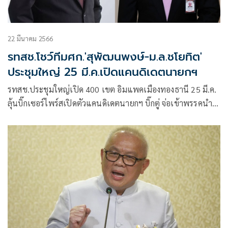
22 มีนาคม 2566
รทสช.โชว์ทีมศก.'สุพัฒนพงษ์-ม.ล.ชโยทิต'
ประชุมใหญ่ 25 มี.ค.เปิดแคนดิเดตนายกฯ
รทสช.ประชุมใหญ่เปิด 400 เขต อิมแพคเมืองทองธานี 25 มี.ค.
ลุ้นบิ๊กเซอร์ไพร์สเปิดตัวแคนดิเดตนายกฯ บิ๊กตู่ จ่อเข้าพรรคนำ
ถกยุทธศาสตร์ฯ จับตาเปิดตัวทีมเศรษฐกิจ สุพัฒนพงษ์-ม.ล.ชโย
ทิต ร่วมทีม