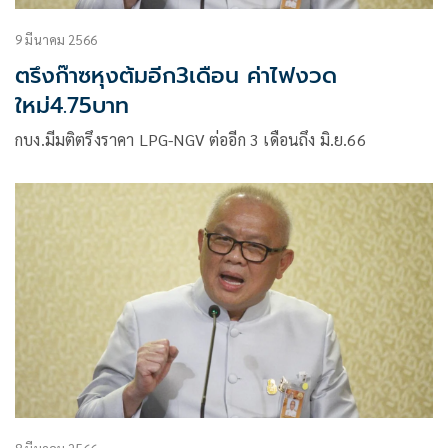
9 มีนาคม 2566
ตรึงก๊าซหุงต้มอีก3เดือน ค่าไฟงวด
ใหม่4.75บาท
กบง.มีมติตรึงราคา LPG-NGV ต่ออีก 3 เดือนถึง มิ.ย.66