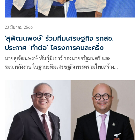
23 มีนาคม 2566
'สุพัฒนพงษ์' ร่วมทีมเศรษฐกิจ รทสช.
ประกาศ 'ทำต่อ' โครงการคนละครึ่ง
นายสุพัฒนพงษ์ พันธุ์มีเชาว์ รองนายกรัฐมนตรี และ
รมว.พลังงาน ในฐานะทีมเศรษฐกิจพรรครวมไทยสร้าง
ชาติ(รทสช.) ให้สัมภาษณ์ภายหลังร่วมเปิดตัวทีมเศรษฐกิจ ถึง
กรณีสมัครเป็นผู้สมัครส.ส.ของพรรค รทสช.