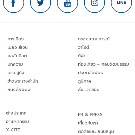
การเมือง
กรองสถานการณ์
เปลว สีเงิน
วาไรตี้
คอลัมนิสต์
กีฬา
บทความ
ท่องเที่ยว – ศิลปวัฒนธรรม
เศรษฐกิจ
ประชาสัมพันธ์
ข่าวพระราชสำนัก
ภูมิภาค
หนังสือพิมพ์
สิ่งแวดล้อม
ต่างประเทศ
PR & PRESS
อาชญากรรม
เกี่ยวกับเรา
X-CITE
ติดต่อและ สนับสนุน