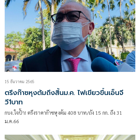
15 ธันวาคม 2565
ตรึงก๊าซหุงต้มถึงสิ้นม.ค. ไฟเขียวขึ้นเอ็นจี
วี1บาท
กบง.ใจป้ำ! ตรึงราคาก๊าซหุงต้ม 408 บาท/ถัง 15 กก. ถึง 31
ม.ค.66