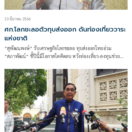
10 มีนาคม 2566
ศก.โลกชะลอตัวทุบส่งออก ดันท่องเที่ยววาระ
แห่งชาติ
“สุพัฒนพงษ์” รับเศรษฐกิจโลกชะลอ ทุบส่งออกไทยอ่วม
“สภาพัฒน์” ชี้ปีนี้มีโอกาสโตติดลบ หวังท่องเที่ยว-ลงทุนช่วย
หนุน