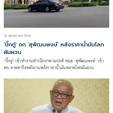
25 พฤษภาคม 2566
'บิ๊กตู่' ถก 'สุพัฒนพงษ์' หลังราคาน้ำมันโลก
ผันผวน
‘บิ๊กตู่’ เข้าทำงานทำเนียบฯตามปกติ ขณะ ‘สุพัฒนพงษ์’ เข้า
พบ คาดหารือพลังงานหลังราคาน้ำมันตลาดโลกผันผวน