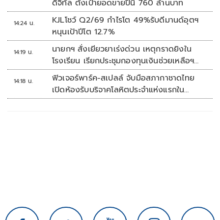
ดิจิทัล ตั้งเป้ายอดขายปีนี้ 760 ล้านบาท
KJLโชว์ Q2/69 กำไรโต 49%รับดีมานด์อุตฯ
14:24 น.
หนุนเป้าปีโต 12.7%
นายกฯ สั่งเยียวยาเร่งด่วน เหตุกราดยิงใน
14:19 น.
โรงเรียน เรียกประชุมกองทุนเงินช่วยเหลือฯ
ทันที
ฟิวเจอร์พาร์ค-สเปลล์ จับมือสภากาชาดไทย
14:18 น.
เปิดห้องรับบริจาคโลหิตประจำแห่งแรกใน
ศูนย์การค้าปทุมธานี