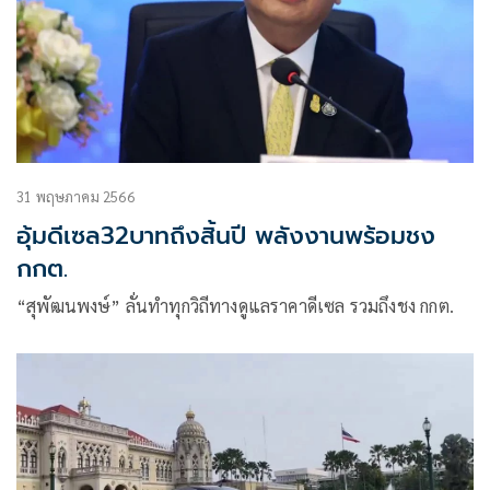
31 พฤษภาคม 2566
อุ้มดีเซล32บาทถึงสิ้นปี พลังงานพร้อมชง
กกต.
“สุพัฒนพงษ์” ลั่นทำทุกวิถีทางดูแลราคาดีเซล รวมถึงชง กกต.