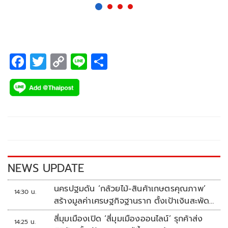
F
T
C
Li
S
ac
wi
o
n
h
e
tt
p
e
ar
b
er
y
e
o
Li
o
n
k
k
NEWS UPDATE
นครปฐมดัน ‘กล้วยไม้-สินค้าเกษตรคุณภาพ’
14:30 น.
สร้างมูลค่าเศรษฐกิจฐานราก ตั้งเป้าเงินสะพัด
10 ล้านบาท
สี่มุมเมืองเปิด ‘สี่มุมเมืองออนไลน์’ รุกค้าส่ง
14:25 น.