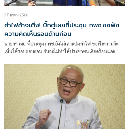
9 มีนาคม 2566
ค่าไฟค้างเติ่ง! บิ๊กตู่เผยที่ประชุม กพช.ขอฟัง
ความคิดเห็นรอบด้านก่อน
นายกฯ เผย ที่ประชุม กพช.ยังไม่เคาะปมค่าไฟ ขอฟังความคิด
เห็นให้รอบคอบก่อน ยันจะไม่ทำให้ประชาชนเดือดร้อนและ
สร้างภาระให้รัฐบาลใหม่ ปัดเทงบทิ้งทวน ชี้ค่าป่วยการ
อสม.พรรคร่วมเป็นคนเสนอ