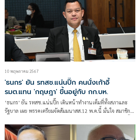
10 พฤษภาคม 2567
'ธนกร' ยัน รทสช.แน่นปึ๊ก คนนั่งเก้าอี้
รมต.แทน 'กฤษฎา' ขึ้นอยู่กับ กก.บห.
‘ธนกร’ ยัน รทสช.แน่นปึ๊ก เดินหน้าทำงานเต็มที่ทั้งสภาและ
รัฐบาล เผย พรรคเตรียมจัดสัมมนาสส.12 พ.ค.นี้ มั่นใจ สมาชิก
ทุกคนรู้หน้าที่ ยึดประโยชน์ ประเทศชาติและปชช.เป็นหลัก ชี้
คนนั่งเก้าอี้ รมต.แทน ‘กฤษฎา’ ขึ้นอยู่กับ กก.บห.พิจารณา