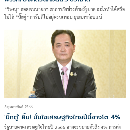
“วิษณุ” ดอดพบนายกฯ ถกภารกิจช่วงท้ายรัฐบาล อะไรทำได้หรือ
ไม่ได้ “บิ๊กตู่” การันตีไม่อยู่ครบเทอม ยุบสภาก่อนแน่
8 กุมภาพันธ์ 2566
'บิ๊กตู่' ยิ้ม! มั่นใจเศรษฐกิจไทยปีนี้อาจโต 4%
รัฐบาลคาดเศรษฐกิจไทยปี 2566 อาจจะขยายตัวถึง 4% การส่ง