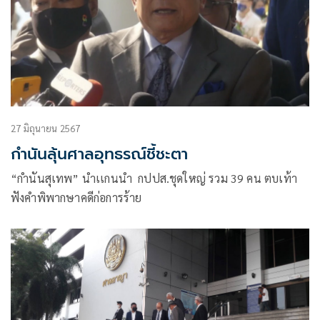
27 มิถุนายน 2567
กำนันลุ้นศาลอุทธรณ์ชี้ชะตา
“กำนันสุเทพ” นำเเกนนำ กปปส.ชุดใหญ่ รวม 39 คน ตบเท้า
ฟังคำพิพากษาคดีก่อการร้าย