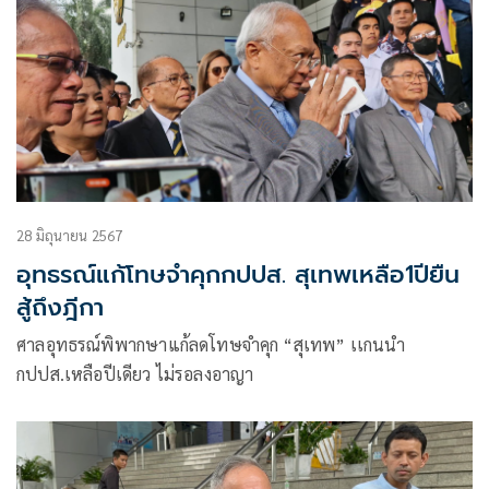
28 มิถุนายน 2567
อุทธรณ์แก้โทษจำคุกกปปส. สุเทพเหลือ1ปียืน
สู้ถึงฎีกา
ศาลอุทธรณ์พิพากษาแก้ลดโทษจำคุก “สุเทพ” เเกนนำ
กปปส.เหลือปีเดียว ไม่รอลงอาญา