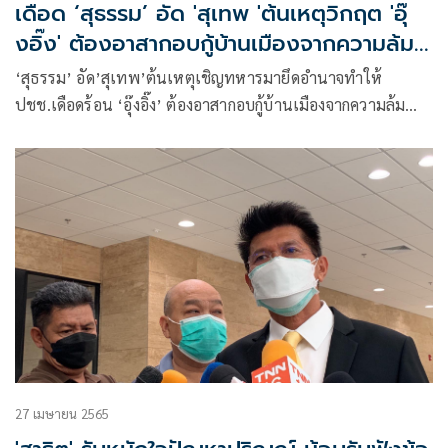
เดือด ‘สุธรรม’ อัด 'สุเทพ 'ต้นเหตุวิกฤต 'อุ๊
งอิ๊ง' ต้องอาสากอบกู้บ้านเมืองจากความล้ม
เหลวรัฐบาลประยุทธ์
‘สุธรรม’ อัด’สุเทพ’ต้นเหตุเชิญทหารมายึดอำนาจทำให้
ปชช.เดือดร้อน ‘อุ๊งอิ๊ง’ ต้องอาสากอบกู้บ้านเมืองจากความล้ม
เหลวรัฐบาลประยุทธ์แนะเลิกปลุกระดมสร้างความเกลียดชังไม่
ต้องวิตกจริตถ้าพท.เป็นรัฐบาลจะเข้ามาแก้วิกฤต
27 เมษายน 2565