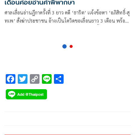
เดือนค่อยอ่านคำพิพากษา
ศาลเลื่อนอ่านฎีกาครั้งที่ 3 ยาว คดี ‘ธาริต’ เเจ้งข้อหา ‘อภิสิทธิ์-สุ
ทเพ’ สั่งฆ่าประชาชน อ้างเป็นโควิดขอเลื่อนยาว 3 เดือน พร้อม
เยียวยาโจทก์คนละ3 เเสน แต่ทนายโจทก์ไม่รับจี้อ่านลับหลัง
F
T
C
Li
S
ac
wi
o
n
h
e
tt
p
e
ar
b
er
y
e
o
Li
o
n