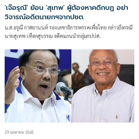
'เจ๊อรุณี' ย้อน 'สุเทพ' ผู้ต้องหาคดีกบฏ อย่า
วิจารณ์อดีตนายกฯจากปชต.
น.ส.อรุณี กาสยานนท์ รองเลขาธิการพรรคเพื่อไทย กล่าวถึงกรณี
นายสุเทพ เทือกสุบรรณ อดีตแกนนำกลุ่มกปปส.
29 เมษายน 2565