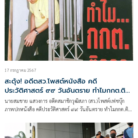
17 กรกฎาคม 2567
สะดุ้ง! อดีตสว.โพสต์หนังสือ คดี
ประวัติศาสตร์ ๙๙ วันอันตราย ทำไมกกต.ติด
คุก
นายสมชาย แสวงการ อดีตสมาชิกวุฒิสภา (สว.)โพสต์เฟซบุ๊ก
ภาพปกหนังสือ คดีประวัติศาสตร์ ๙๙ วันอันตราย ทำไมกกต.ติด
คุก เขียนโดย นายถาวร เสนเนียม พร้อมระบุว่า