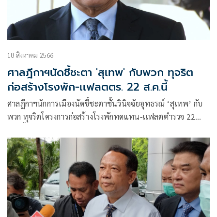
18 สิงหาคม 2566
ศาลฎีกาฯนัดชี้ชะตา 'สุเทพ' กับพวก ทุจริต
ก่อสร้างโรงพัก-เเฟลตตร. 22 ส.ค.นี้
ศาลฎีกาฯนักการเมืองนัดชี้ชะตาชั้นวินิจฉัยอุทธรณ์ ‘สุเทพ’ กับ
พวก ทุจริตโครงการก่อสร้างโรงพักทดแทน-เเฟลตตำรวจ 22
ส.ค.นี้หลังเคยยกฟ้องเมื่อ ก.ย.ปีที่เเล้ว