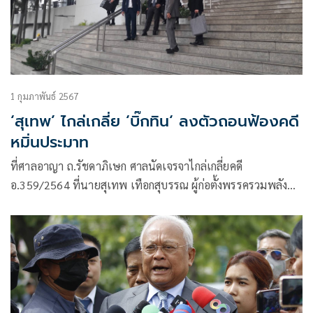
1 กุมภาพันธ์ 2567
‘สุเทพ’ ไกล่เกลี่ย ‘บิ๊กทิน‘ ลงตัวถอนฟ้องคดี
หมิ่นประมาท
ที่ศาลอาญา ถ.รัชดาภิเษก ศาลนัดเจรจาไกล่เกลี่ยคดี
อ.359/2564 ที่นายสุเทพ เทือกสุบรรณ ผู้ก่อตั้งพรรครวมพลัง
ประชาชาติไทย และอดีตแกนนำ กปปส.ยื่นฟ้อง นายสุทิน คลัง
แสง รมว.กลาโหม และส.ส.มหาสารคาม (พรรคเพื่อไทย) และ
พรรคเพื่อไทย เป็นจำเลยที่ 1-2 ในข้อหาหมิ่นประมาทโดยการ
โฆษณา ตาม ป.อาญา ม.326, 328