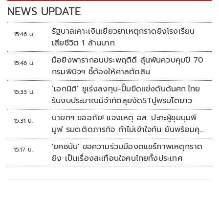
k
k
NEWS UPDATE
รัฐบาลเคาะเงินเยียวยาเหตุกราดยิงโรงเรียน
15:46 น.
เสียชีวิต 1 ล้านบาท
มือยิงพารากอนประพฤติดี ลุ้นพ้นควบคุมปี 70
15:46 น.
กรมพินิจฯ ชี้ต้องให้ศาลตัดสิน
‘เอกนิติ’ ชูเร่งลงทุน-ปั๊มขีดแข่งดันดันศก.ไทย
15:33 น.
รับงบประมาณมีจำกัดลุยงัด5Tปูพรมโตยาว
นายกฯ ขออภัย! แจงเหตุ อส. ปะทะผู้ชุมนุมพี
15:31 น.
มูฟ รมต.ติดภารกิจ ทำไม่เข้าใจกัน ยันพร้อมคุย
หาทางออก
'ยศชนัน' ขอความร่วมมืองดแชร์ภาพเหตุกราด
15:17 น.
ยิง เป็นเรื่องสะเทือนใจคนไทยทั้งประเทศ