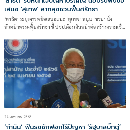
'สาธิต' รับหนักใจปัญหาปริญญ์ น้อบรับฟังข้อ
เสนอ 'สุเทพ' ลากลุงชวนฟื้นศรัทธา
‘สาธิต’ ระบุเคารพข้อเสนอแนะ ‘สุเทพ’ หนุน ‘ชวน’ นั่ง
หัวหน้าพรรคฟื้นศรัทธา ชี้ ปชป.ต้องเดินหน้าต่อ สร้างความเชื่อ
มั่นกลับมาอีกครั้ง
24 เมษายน 2565
‘กำนัน’ ฟันธงซักฟอกไร้ปัญหา ‘รัฐบาลบิ๊กตู่’