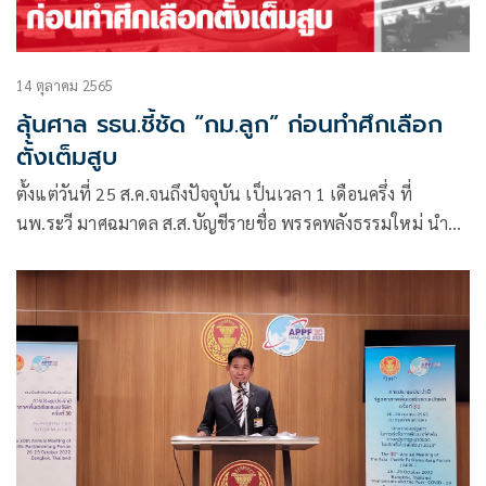
14 ตุลาคม 2565
ลุ้นศาล รธน.ชี้ชัด “กม.ลูก” ก่อนทำศึกเลือก
ตั้งเต็มสูบ
ตั้งแต่วันที่ 25 ส.ค.จนถึงปัจจุบัน เป็นเวลา 1 เดือนครึ่ง ที่
นพ.ระวี มาศฉมาดล ส.ส.บัญชีรายชื่อ พรรคพลังธรรมใหม่ นำ
รายชื่อ ส.ส. ส.ว. จำนวน 106 คน