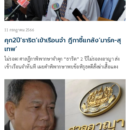
11 กรกฎาคม 2566
คุก2ปี‘ธาริต’เข้าเรือนจำ ฎีกาชี้แกล้ง‘มาร์ค-สุ
เทพ’
ไม่รอด! ศาลฎีกาพิพากษาจำคุก “ธาริต” 2 ปีไม่รอลงอาญา ส่ง
เข้าเรือนจำทันที เผยคำพิพากษาพบข้อพิรุธคดีสั่งฆ่าเสื้อแดง