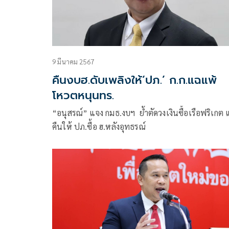
9 มีนาคม 2567
คืนงบฮ.ดับเพลิงให้‘ปภ.’ ก.ก.แฉแพ้
โหวตหนุนทร.
“อนุสรณ์” แจง กมธ.งบฯ ย้ำตัดวงเงินซื้อเรือฟริเกต 
คืนให้ ปภ.ซื้อ ฮ.หลังอุทธรณ์