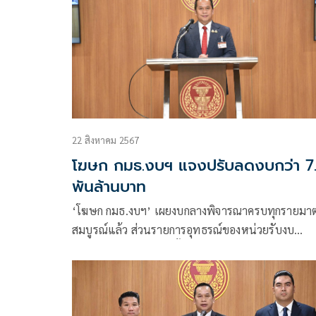
22 สิงหาคม 2567
โฆษก กมธ.งบฯ แจงปรับลดงบกว่า 7
พันล้านบาท
‘โฆษก กมธ.งบฯ’ เผยงบกลางพิจารณาครบทุกรายมา
สมบูรณ์แล้ว ส่วนรายการอุทธรณ์ของหน่วยรับงบ
ประมาณถูกปรับลดในชั้นคณะอนุฯ กว่า 7 พันล้านบา