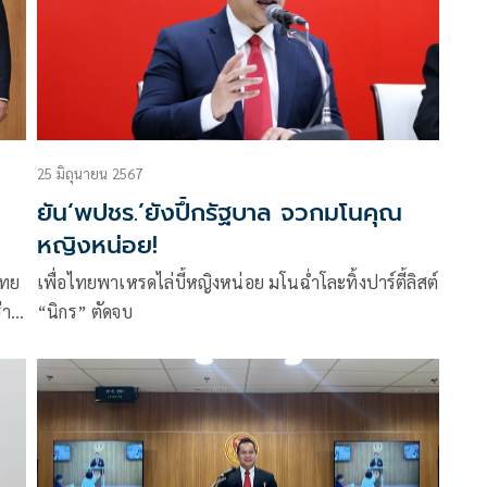
25 มิถุนายน 2567
ยัน‘พปชร.’ยังปึ้กรัฐบาล จวกมโนคุณ
หญิงหน่อย!
ไทย
เพื่อไทยพาเหรดไล่บี้หญิงหน่อย มโนฉ่ำโละทิ้งปาร์ตี้ลิสต์
่าง
“นิกร” ตัดจบ