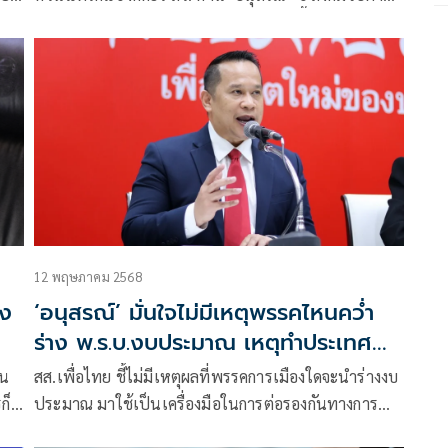
ย้ำทำหน้าที่ฝ่ายค้านแท้ ไม่ได้ทํางานบนพื้นฐานความ
แค้น-ความฝังใจในอดีต
12 พฤษภาคม 2568
ยง
‘อนุสรณ์’ มั่นใจไม่มีเหตุพรรคไหนคว่ำ
ร่าง พ.ร.บ.งบประมาณ เหตุทำประเทศ
เสียโอกาส
สส.เพื่อไทย ชี้ไม่มีเหตุผลที่พรรคการเมืองใดจะนำร่างงบ
ประมาณ มาใช้เป็นเครื่องมือในการต่อรองกันทางการ
้า
เมือง