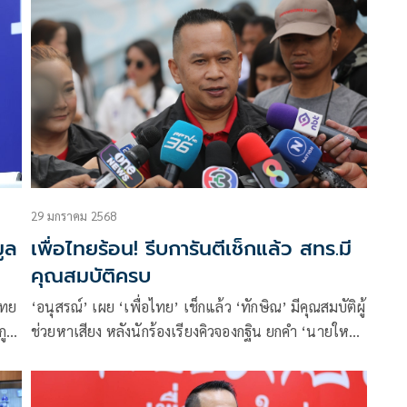
รณา
29 มกราคม 2568
มูล
เพื่อไทยร้อน! รีบการันตีเช็กแล้ว สทร.มี
คุณสมบัติครบ
ไทย
‘อนุสรณ์’ เผย ‘เพื่อไทย’ เช็กแล้ว ‘ทักษิณ’ มีคุณสมบัติผู้
ูร์
ช่วยหาเสียง หลังนักร้องเรียงคิวจองกฐิน ยกคำ ‘นายใหญ่’
ร้องเรื่องไม่จริงต้องรับผิดชอบ