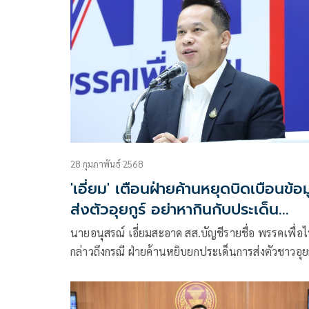
ประชาชน ยังคงเหลืออยู่หรือไม่ ด้าน ‘เท้ง‘ พร้อมโหวต
ญัตติเลื่อน หาก ‘ภท.’ ให้คำมั่นเป็นองค์ประชุมพิจา
กม.สำคัญ ขณะ ‘อนุทิน‘ ย้ำ จะอยู่ทุกวาระวันนี้-ใน
อนาคต ดำเนินไปด้วยความราบรื่น
28 กุมภาพันธ์ 2568
'เอี่ยม' เตือนฝ่ายค้านหยุดบิดเบือนข้อ
ส่งตัวอุยกูร์ อย่าหากินกับประเด็น
ละเอียดอ่อน
นายอนุสรณ์ เอี่ยมสะอาด สส.บัญชีรายชื่อ พรรคเพื่อ
กล่าวถึงกรณี ฝ่ายค้านหยิบยกประเด็นการส่งตัวชาวอุยก
40 คนซึ่งเป็นผู้ต้องกักในสถานกักตัวคนต่างด้าว
สำนักงานตรวจคนเข้าเมือง (สตม.) กลับประเทศจีน