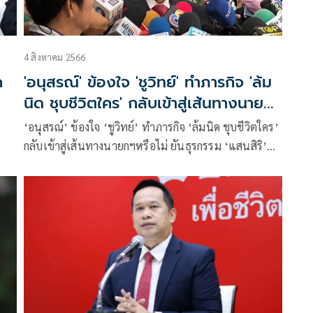
4 สิงหาคม 2566
ก
'อนุสรณ์' ข้องใจ 'ชูวิทย์' ทำภารกิจ 'ล้ม
นิด ชุบชีวิตใคร' กลับเข้าสู่เส้นทางนายกฯ
หรือไม่
‘อนุสรณ์’ ข้องใจ ‘ชูวิทย์’ ทำภารกิจ ‘ล้มนิด ชุบชีวิตใคร’
กลับเข้าสู่เส้นทางนายกฯหรือไม่ ยันธุรกรรม ‘แสนสิริ’
ตรวจสอบได้ ไล่ไปเช็คที่สรรพากรเอง เชื่อ’เศรษฐา’มี
คุณสมบัติเพียงพอเข้าสู่การโหวตนายกฯได้