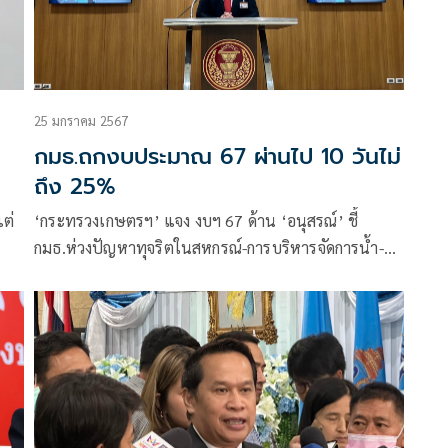
25 มกราคม 2567
กมธ.ถกงบประมาณ 67 ผ่านไป 10 วันไม่
ถึง 25%
แต่
‘กระทรวงเกษตรฯ’ แจง งบฯ 67 ด้าน ‘อนุสรณ์’ ชี้
กมธ.ห่วงปัญหาทุจริตในสหกรณ์-การบริหารจัดการน้ำ-ที่
ดินส.ป.ก.-เผาพืชไร่ เผยใช้เวลาถกไปแล้วรวม 10 วัน