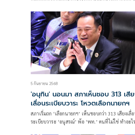
ให้เป็น รธน.กล่องสุ่ม แก้ รธน.ไม่ใช่แค่ประชามติ แต่
ต้องศึกษาให้รอบคอบ
5 กันยายน 2568
'อนุทิน' นอนมา สภาเห็นชอบ 313 เสี
เลื่อนระเบียบวาระ โหวตเลือกนายกฯ
สภาเริ่มถก ‘เลือกนายกฯ’ เห็นชอบกว่า 313 เสียงเลื่อน
ระเบียบวาระ ‘อนุสรณ์’ พ้อ ‘พท.’ คนที่ไม่ใช่ ทำอะไรก็
ผิด ถาม ‘ปชน.’ คำกล่าว การเมืองที่ยืนหลังตรงอยู่หน