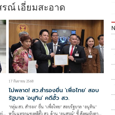
รณ์ เอี่ยมสะอาด
N
17 กันยายน 2568
'
ไม่พลาด! สว.สำรองยื่น 'เพื่อไทย' สอบ
รัฐบาล 'อนุทิน' คดีฮั้ว สว.
ญ
‘กลุ่ม สว. สำรอง’ ยื่น ‘เพื่อไทย’ สอบรัฐบาล ‘อนุทิน’
ย่า
หวั่นแทรกแซงคดีฮั้ว สว. ด้าน ‘อนุสรณ์’ ชี้ สังคมจับตา