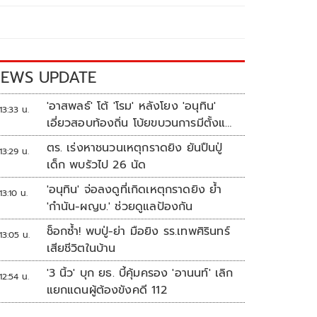
EWS UPDATE
'อาสพลธ์' โต้ 'โรม' หลังโยง 'อนุทิน'
13:33 น.
เอี่ยวสอบท้องถิ่น โบ้ยขบวนการมีตั้งแต่
ปี 62-64
ตร. เร่งหาชนวนเหตุกราดยิง ยันปืนปู่
13:29 น.
เด็ก พบรัวไป 26 นัด
'อนุทิน' จ่อลงดูที่เกิดเหตุกราดยิง ย้ำ
13:10 น.
'กำนัน-ผญบ.' ช่วยดูแลป้องกัน
ช็อกซ้ำ! พบปู่-ย่า มือยิง รร.เทพศิรินทร์
13:05 น.
เสียชีวิตในบ้าน
'3 นิ้ว' บุก ยธ. บี้คุ้มครอง 'อานนท์' เลิก
12:54 น.
แยกแดนผู้ต้องขังคดี 112