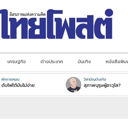
เศรษฐกิจ
ต่างประเทศ
บันเทิง
หนังสือพิม
ผักกาดหอม
วิสามัญบันเทิง
ดับไฟใต้มันไม่ง่าย
สุภาพบุรุษผู้อาวุโส?