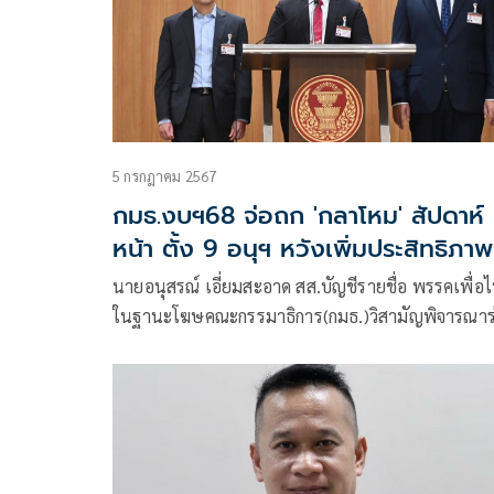
5 กรกฎาคม 2567
กมธ.งบฯ68 จ่อถก 'กลาโหม' สัปดาห์
หน้า ตั้ง 9 อนุฯ หวังเพิ่มประสิทธิภาพ
นายอนุสรณ์ เอี่ยมสะอาด สส.บัญชีรายชื่อ พรรคเพื่อ
ในฐานะโฆษคณะกรรมาธิการ(กมธ.)วิสามัญพิจารณาร
พระราชบัญญัติ(พ.ร.บ.)งบประมาณรายจ่ายประจำ
ปีงบประมาณ 2568 แถลงผลการพิจารณาของกมธ.ฯ
ประจำสัปดาห์