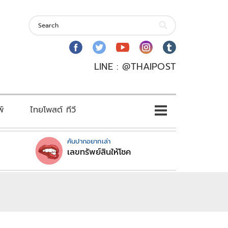
LINE : @THAIPOST
พ์
ไทยโพสต์ ทีวี
คันปากอยากเล่า
เลขทรัพย์สินให้โชค