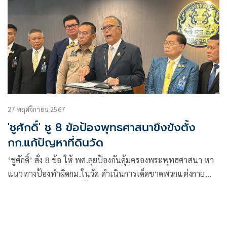
27 พฤศจิกายน 2567
'ชูศักดิ์' ชู 8 ข้อป้องพุทธศาสนาขึงขังตั้ง
กก.แก้ปัญหาที่ดินวัด
‘ชูศักดิ์’ สั่ง 8 ข้อ ให้ พศ.ลุยป้องกันคุ้มครองพระพุทธศาสนา หา
แนวทางป้องทำผิดกม.ในวัด ดำเนินการเด็ดขาดพวกแต่งกาย
เลียนแบบพระสงฆ์ เร่งตั้ง กก.ระดับชาติแก้ปัญหาที่ดินวัด-
สำนักสงฆ์