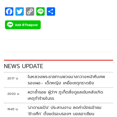
F
T
C
Li
S
ac
wi
o
n
h
e
tt
p
e
ar
b
er
y
e
o
Li
o
n
k
k
NEWS UPDATE
ในหลวงพระราชทานพวงมาลาวางหน้าหีบศพ
20:17 น.
รองผอ.- เด็กหญิง เหยื่อเหตุกราดยิง
ผวาซ้ำรอย ผู้ว่าฯ ภูเก็ตสั่งดูแลเข้มหลังเกิด
20:02 น.
เหตุทำร้ายในรร.
'มาดามแป้ง' ประสานงาน ลดค่าบัตรเข้าชม
19:45 น.
'ช้างศึก' ตั้งแต่รอบรองฯ บอลอาเซียน