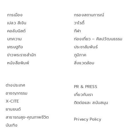
การเมือง
กรองสถานการณ์
เปลว สีเงิน
วาไรตี้
คอลัมนิสต์
กีฬา
บทความ
ท่องเที่ยว – ศิลปวัฒนธรรม
เศรษฐกิจ
ประชาสัมพันธ์
ข่าวพระราชสำนัก
ภูมิภาค
หนังสือพิมพ์
สิ่งแวดล้อม
ต่างประเทศ
PR & PRESS
อาชญากรรม
เกี่ยวกับเรา
X-CITE
ติดต่อและ สนับสนุน
ยานยนต์
สาธารณสุข-คุณภาพชีวิต
Privacy Policy
บันเทิง