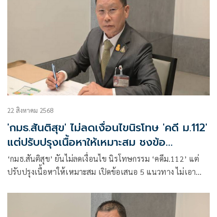
22 สิงหาคม 2568
'กมธ.สันติสุข' ไม่ลดเงื่อนไขนิรโทษ 'คดี ม.112'
แต่ปรับปรุงเนื้อหาให้เหมาะสม ชงข้อ
เสนอ5แนวทาง
‘กมธ.สันติสุข’ ยันไม่ลดเงื่อนไข นิรโทษกรรม ‘คดีม.112’ แต่
ปรับปรุงเนื้อหาให้เหมาะสม เปิดข้อเสนอ 5 แนวทาง ไม่เอา
โทษเยาวชนอายุต่ำกว่า 18 ปี ขณะกระทำความผิด ไม่นิรโทษฯ
ผู้ทำความผิด กม.อาญา ฐานทำให้ผู้อื่นได้รับอันตรายสาหัส