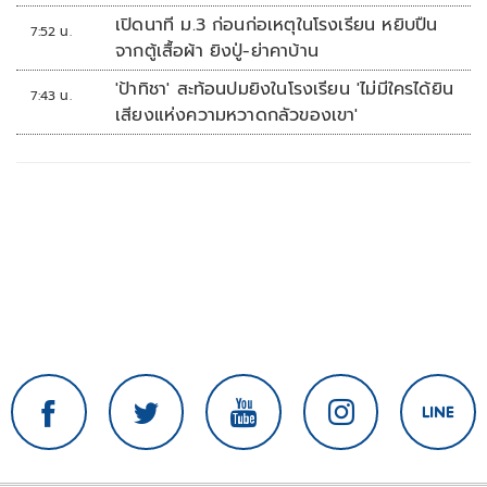
เปิดนาที ม.3 ก่อนก่อเหตุในโรงเรียน หยิบปืน
7:52 น.
จากตู้เสื้อผ้า ยิงปู่-ย่าคาบ้าน
'ป้าทิชา' สะท้อนปมยิงในโรงเรียน 'ไม่มีใครได้ยิน
7:43 น.
เสียงแห่งความหวาดกลัวของเขา'