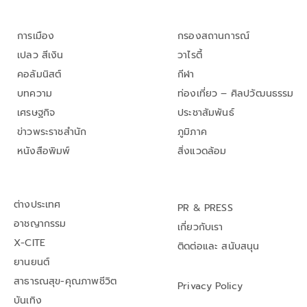
การเมือง
กรองสถานการณ์
เปลว สีเงิน
วาไรตี้
คอลัมนิสต์
กีฬา
บทความ
ท่องเที่ยว – ศิลปวัฒนธรรม
เศรษฐกิจ
ประชาสัมพันธ์
ข่าวพระราชสำนัก
ภูมิภาค
หนังสือพิมพ์
สิ่งแวดล้อม
ต่างประเทศ
PR & PRESS
อาชญากรรม
เกี่ยวกับเรา
X-CITE
ติดต่อและ สนับสนุน
ยานยนต์
สาธารณสุข-คุณภาพชีวิต
Privacy Policy
บันเทิง