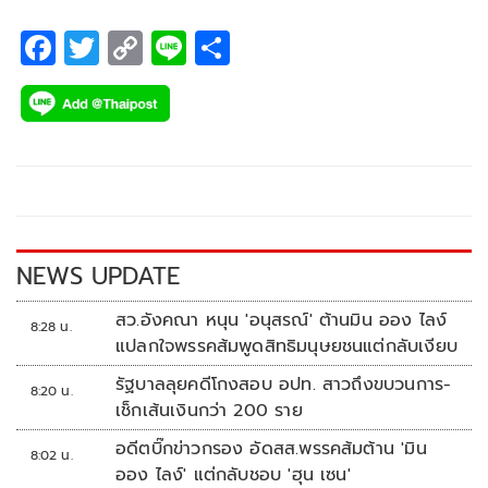
F
T
C
Li
S
ac
wi
o
n
h
e
tt
p
e
ar
b
er
y
e
o
Li
o
n
k
k
NEWS UPDATE
สว.อังคณา หนุน 'อนุสรณ์' ต้านมิน ออง ไลง์
8:28 น.
แปลกใจพรรคส้มพูดสิทธิมนุษยชนแต่กลับเงียบ
รัฐบาลลุยคดีโกงสอบ อปท. สาวถึงขบวนการ-
8:20 น.
เช็กเส้นเงินกว่า 200 ราย
อดีตบิ๊กข่าวกรอง อัดสส.พรรคส้มต้าน 'มิน
8:02 น.
ออง ไลง์' แต่กลับชอบ 'ฮุน เซน'