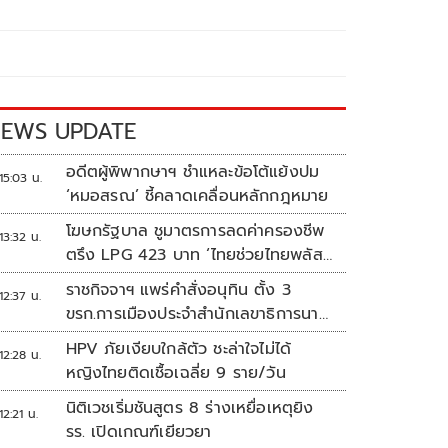
EWS UPDATE
อดีตผู้พิพากษาฯ ชำแหละข้อโต้แย้งปม
15:03 น.
‘หมอสรณ’ ชี้คลาดเคลื่อนหลักกฎหมาย
โฆษกรัฐบาล ชูมาตรการลดค่าครองชีพ
13:32 น.
ตรึง LPG 423 บาท ‘ไทยช่วยไทยพลัส’
ดันเงินหมุนแสนล้าน
ราชกิจจาฯ แพร่คำสั่งอนุทิน ตั้ง 3
12:37 น.
ขรก.การเมืองประจำสำนักเลขาธิการนา
ยกฯ
HPV ภัยเงียบใกล้ตัว ชะล่าใจไม่ได้
12:28 น.
หญิงไทยติดเชื้อเฉลี่ย 9 ราย/วัน
นิติเวชเริ่มชันสูตร 8 ร่างเหยื่อเหตุยิง
12:21 น.
รร. เปิดเกณฑ์เยียวยา