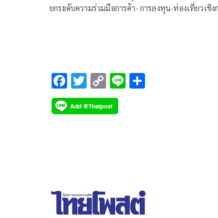
ยกระดับความร่วมมือการค้า- การลงทุน-ท่องเที่ยวเชิง
แพทย์-ความมั่นคงทางอาหาร พร้อมย้ำไทยสนับสนุน
สันติภาพและเสถียรภาพในภูมิภาคตะวันออกกลาง
F
T
C
Li
S
ac
wi
o
n
h
e
tt
p
e
ar
b
er
y
e
o
Li
o
n
k
k