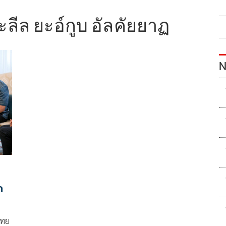
ลีล ยะอ์กูบ อัลคัยยาฏ
N
ก
ไทย