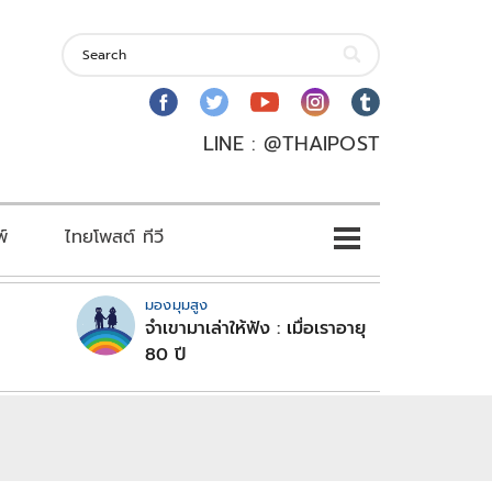
LINE : @THAIPOST
พ์
ไทยโพสต์ ทีวี
มองมุมสูง
จำเขามาเล่าให้ฟัง : เมื่อเราอายุ
80 ปี