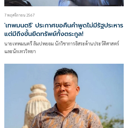
7 พฤศจิกายน 2567
'เทพมนตรี' ประกาศขอคืนคำพูดไม่มีรัฐประหาร
แต่มีถึงขั้นยึดทรัพย์ทั้งตระกูล!
นายเทพมนตรี ลิมปพยอม นักวิชาการอิสระด้านประวัติศาสตร์
และนักเทววิทยา