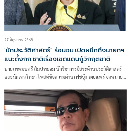
27 มิถุนายน 2568
'นักประวัติศาสตร์’ ร่อนจม.เปิดผนึกถึงนายกฯ
แนะตั้งกก.ชาติเรื่องเขตแดนกู้วิกฤตชาติ
นายเทพมนตรี ลิมปพยอม นักวิชาการอิสระด้านประวัติศาสตร์
และนักเทววิทยา โพสต์ข้อความผ่านเฟซบุ๊ก เผยแพร่ จดหมาย
เปิดผนึกถึงนายกรัฐมนตรี ระบุว่า เรียน ฯพณฯ ท่าน นายก
รัฐมนตรี (นางสาวแพทองธาร ชินวัตร)