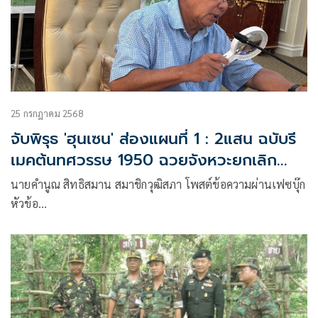
25 กรกฎาคม 2568
จับพิรุธ 'ฮุนเซน' ส่องแผนที่ 1 : 2แสน ฉบับรี
เมคต้นทศวรรษ 1950 ฉวยจังหวะยกเลิก
MOU 2543
นายคำนูณ สิทธิสมาน สมาชิกวุฒิสภา โพสต์ข้อความผ่านเฟซบุ๊ก
หัวข้อ
ยกเลิก MOU 2543 เสียเถอะ !เผยฮุนเซนส่องแผนที่ 1 : 200,000
ฉบับรีเมคช่วงต้นทศวรรษ 1950 มีเนื้อหาดังนี้