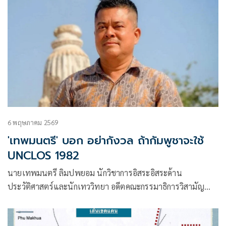
6 พฤษภาคม 2569
'เทพมนตรี' บอก อย่ากังวล ถ้ากัมพูชาจะใช้
UNCLOS 1982
นายเทพมนตรี ลิมปพยอม นักวิชาการอิสระอิสระด้าน
ประวัติศาสตร์และนักเทววิทยา อดีตคณะกรรมาธิการวิสามัญ
ศึกษาข้อดี-ข้อเสียการยกเลิก MOU 2544 (และ 2543) สภาผู้
แทนราษฎร โพสต์เฟซบุ๊กกรณีครม.ยกเลิก MOU 44 แล้วใช้