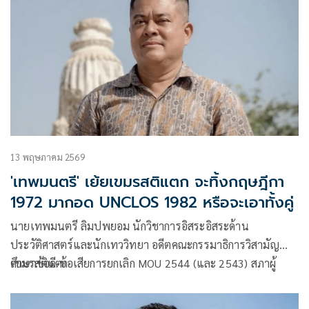
13 พฤษภาคม 2569
'เทพมนตรี' เย้ยเขมรสติแตก จะทิ้งกฤษฎีกา
1972 มากอด UNCLOS 1982 หรือจะเอาทั้งคู่
นายเทพมนตรี ลิมปพยอม นักวิชาการอิสระอิสระด้าน
ประวัติศาสตร์และนักเทววิทยา อดีตคณะกรรมาธิการวิสามัญ
ศึกษาข้อดี-ข้อเสียการยกเลิก MOU 2544 (และ 2543) สภาผู้
เขมรสติแตก
แทนราษฎร โพสต์เฟซบุ๊ก ว่า