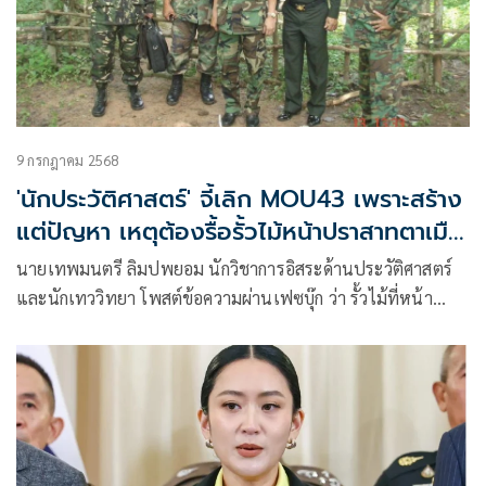
9 กรกฎาคม 2568
'นักประวัติศาสตร์' จี้เลิก MOU43 เพราะสร้าง
แต่ปัญหา เหตุต้องรื้อรั้วไม้หน้าปราสาทตาเมือ
นธม
นายเทพมนตรี ลิมปพยอม นักวิชาการอิสระด้านประวัติศาสตร์
และนักเทววิทยา โพสต์ข้อความผ่านเฟซบุ๊ก ว่า รั้วไม้ที่หน้า
ปราสาทตาเมือนธม