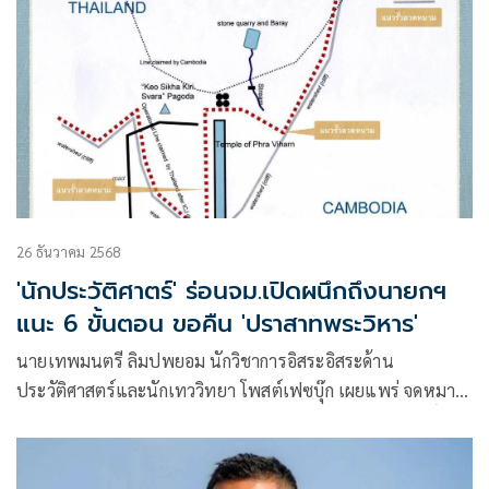
อนุสัญญาสหประชาชาติว่าด้วยกฎหมายทางทะเล (UNCLOS) ว่า
·
26 ธันวาคม 2568
'นักประวัติศาตร์' ร่อนจม.เปิดผนึกถึงนายกฯ
แนะ 6 ขั้นตอน ขอคืน 'ปราสาทพระวิหาร'
นายเทพมนตรี ลิมปพยอม นักวิชาการอิสระอิสระด้าน
ประวัติศาสตร์และนักเทววิทยา โพสต์เฟซบุ๊ก เผยแพร่ จดหมาย
เปิดผนึก เรื่อง ขอคืนปราสาทพระวิหารและใช้ข้อสงวนสิทธิ์
เรียน ฯพณฯท่านนายกรัฐมนตรี มีใจความว่า