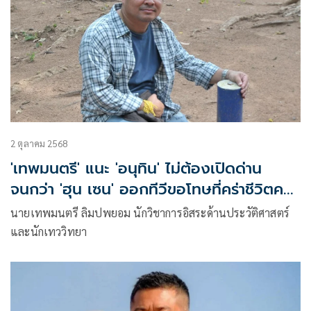
2 ตุลาคม 2568
'เทพมนตรี' แนะ 'อนุทิน' ไม่ต้องเปิดด่าน
จนกว่า 'ฮุน เซน' ออกทีวีขอโทษที่คร่าชีวิตคน
ไทย
นายเทพมนตรี ลิมปพยอม นักวิชาการอิสระด้านประวัติศาสตร์
และนักเทววิทยา