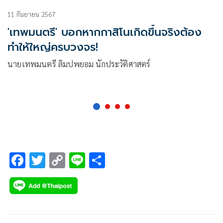
11 กันยายน 2567
'เทพมนตรี' บอกหากกาสิโนเกิดขึ้นจริงต้อง
ทำให้ใหญ่ครบวงจร!
นายเทพมนตรี ลิมปพยอม นักประวัติศาสตร์
F
T
C
Li
S
ac
wi
o
n
h
e
tt
p
e
ar
b
er
y
e