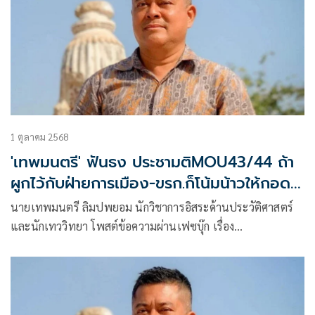
1 ตุลาคม 2568
'เทพมนตรี' ฟันธง ประชามติMOU43/44 ถ้า
ผูกไว้กับฝ่ายการเมือง-ขรก.ก็โน้มน้าวให้กอด
เอาไว้
นายเทพมนตรี ลิมปพยอม นักวิชาการอิสระด้านประวัติศาสตร์
และนักเทววิทยา โพสต์ข้อความผ่านเฟซบุ๊ก เรื่อง
ประชามติMOU43 ว่า