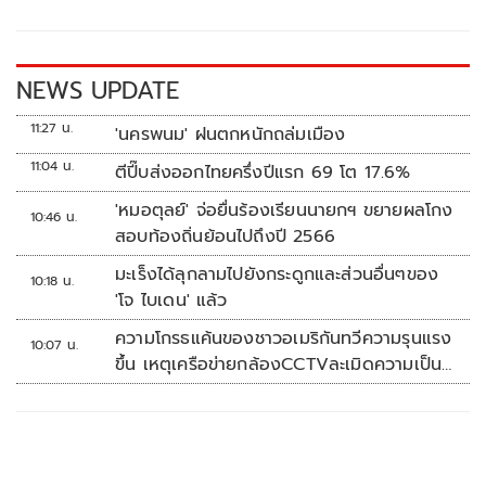
o
Li
o
n
k
k
NEWS UPDATE
11:27 น.
'นครพนม' ฝนตกหนักถล่มเมือง
11:04 น.
ตีปี๊บส่งออกไทยครึ่งปีแรก 69 โต 17.6%
'หมอตุลย์' จ่อยื่นร้องเรียนนายกฯ ขยายผลโกง
10:46 น.
สอบท้องถิ่นย้อนไปถึงปี 2566
มะเร็งได้ลุกลามไปยังกระดูกและส่วนอื่นๆของ
10:18 น.
'โจ ไบเดน' แล้ว
ความโกรธแค้นของชาวอเมริกันทวีความรุนแรง
10:07 น.
ขึ้น เหตุเครือข่ายกล้องCCTVละเมิดความเป็น
ส่วนตัว