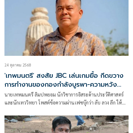
24 ตุลาคม 2568
'เทพมนตรี' สงสัย JBC เล่นเกมยื้อ กีดขวาง
การทำงานของกองกำลังบูรพา-ความหวัง
ของชาวบ้าน
นายเทพมนตรี ลิมปพยอม นักวิชาการอิสระด้านประวัติศาสตร์
และนักเทววิทยา โพสต์ข้อความผ่านเฟซบุ๊กว่า ลับ ลวง ลึก ให้
เขมร