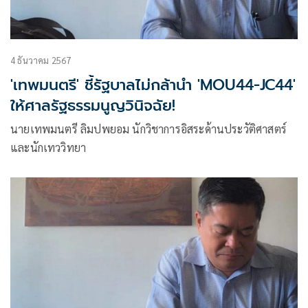
4 ธันวาคม 2567
'เทพมนตรี' ชี้รัฐบาลไม่กล้านำ 'MOU44-JC44'
ให้ศาลรัฐธรรมนูญวินิจฉัย!
นายเทพมนตรี ลิมปพยอม นักวิชาการอิสระด้านประวัติศาสตร์
และนักเทววิทยา