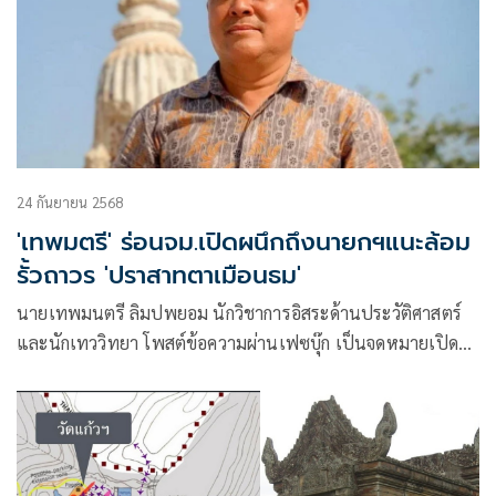
24 กันยายน 2568
'เทพมตรี' ร่อนจม.เปิดผนึกถึงนายกฯแนะล้อม
รั้วถาวร 'ปราสาทตาเมือนธม'
นายเทพมนตรี ลิมปพยอม นักวิชาการอิสระด้านประวัติศาสตร์
และนักเทววิทยา โพสต์ข้อความผ่านเฟซบุ๊ก เป็นจดหมายเปิด
ผนึกถึงนายกรัฐมตรี ว่า