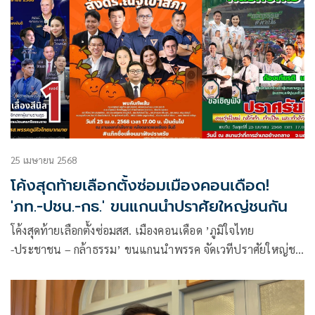
25 เมษายน 2568
โค้งสุดท้ายเลือกตั้งซ่อมเมืองคอนเดือด​! ​
'ภท.-ปชน.-กธ.' ขนแกนนำปราศัยใหญ่ชนกัน
โค้งสุดท้ายเลือกตั้งซ่อม​สส. เมืองคอนเดือด​ ​’ภูมิใจไทย
-ประชาชน – กล้าธรรม’ ขนแกนนำพรรค จัดเวทีปราศัยใหญ่ชน
กัน หวังคว้า1ที่นั่ง