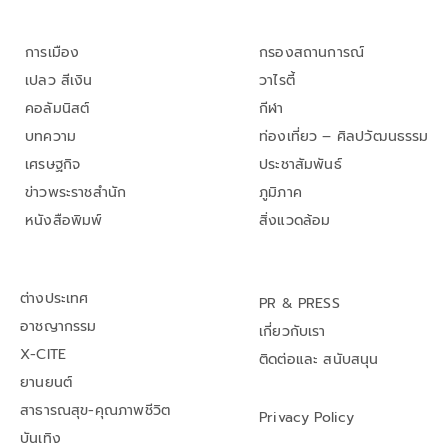
การเมือง
กรองสถานการณ์
เปลว สีเงิน
วาไรตี้
คอลัมนิสต์
กีฬา
บทความ
ท่องเที่ยว – ศิลปวัฒนธรรม
เศรษฐกิจ
ประชาสัมพันธ์
ข่าวพระราชสำนัก
ภูมิภาค
หนังสือพิมพ์
สิ่งแวดล้อม
ต่างประเทศ
PR & PRESS
อาชญากรรม
เกี่ยวกับเรา
X-CITE
ติดต่อและ สนับสนุน
ยานยนต์
สาธารณสุข-คุณภาพชีวิต
Privacy Policy
บันเทิง