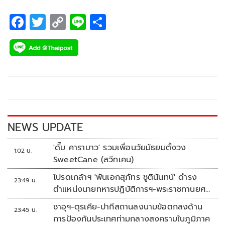
F
T
C
Li
S
ac
wi
o
n
h
e
tt
p
e
ar
b
er
y
e
o
Li
o
n
k
k
NEWS UPDATE
'ดั๊ม คาราบาว' รวมเพื่อนวัยมัธยมตั้งวง
1:02 น.
SweetCane (สวีทเคน)
โปรดเกล้าฯ 'พันเอกสุภัทร ชูตินันทน์' ดำรง
23:49 น.
ตำแหน่งนายทหารปฏิบัติการฯ-พระราชทานยศ
'พลตรี'
ซาอุฯ-ตุรเคีย-ปากีสถานลงนามข้อตกลงด้าน
23:45 น.
การป้องกันประเทศท่ามกลางสงครามในภูมิภาค