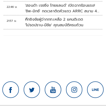
'ฮอนด้า เรซซิ่ง ไทยแลนด์' เปิดฉากร้อนแรง!
22:46 น.
'ชิพ-มิกซ์' กดเวลาติดหัวแถว ARRC สนาม 4
ที่มัลดาลิกา
ศึกชิงชัยผู้ว่ากกท.เหลือ 2 แคนดิเดต
21:57 น.
'โปรดปราน-มีชัย' คุณสมบัติครบถ้วน