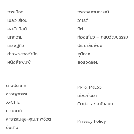
การเมือง
กรองสถานการณ์
เปลว สีเงิน
วาไรตี้
คอลัมนิสต์
กีฬา
บทความ
ท่องเที่ยว – ศิลปวัฒนธรรม
เศรษฐกิจ
ประชาสัมพันธ์
ข่าวพระราชสำนัก
ภูมิภาค
หนังสือพิมพ์
สิ่งแวดล้อม
ต่างประเทศ
PR & PRESS
อาชญากรรม
เกี่ยวกับเรา
X-CITE
ติดต่อและ สนับสนุน
ยานยนต์
สาธารณสุข-คุณภาพชีวิต
Privacy Policy
บันเทิง