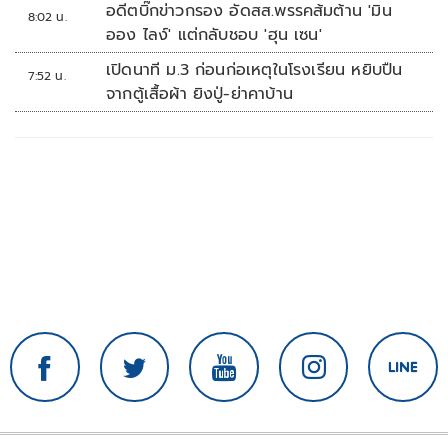
อดีตบิ๊กข่าวกรอง อัดสส.พรรคส้มต้าน 'มิน
8:02 น.
ออง ไลง์' แต่กลับชอบ 'ฮุน เซน'
เปิดนาที ม.3 ก่อนก่อเหตุในโรงเรียน หยิบปืน
7:52 น.
จากตู้เสื้อผ้า ยิงปู่-ย่าคาบ้าน