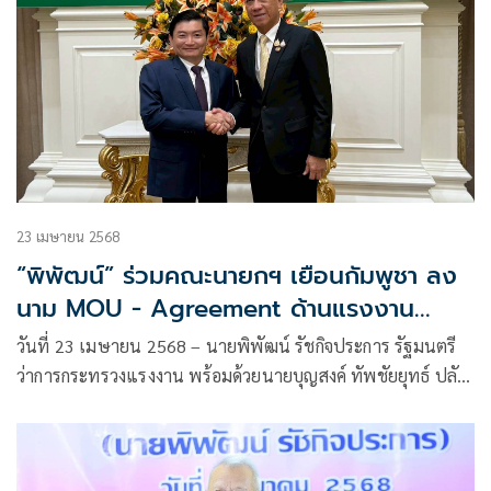
23 เมษายน 2568
“พิพัฒน์” ร่วมคณะนายกฯ เยือนกัมพูชา ลง
นาม MOU - Agreement ด้านแรงงาน
สร้างระบบจ้างงานที่เป็นธรรม คุ้มครองสิทธิ
วันที่ 23 เมษายน 2568 – นายพิพัฒน์ รัชกิจประการ รัฐมนตรี
แรงงานทั้งสองประเทศ
ว่าการกระทรวงแรงงาน พร้อมด้วยนายบุญสงค์ ทัพชัยยุทธ์ ปลัด
กระทรวงแรงงาน และคณะผู้บริหารระดับสูง เข้าร่วมคณะของ
นางสาวแพทองธาร ชินวัตร นายกรัฐมนตรี