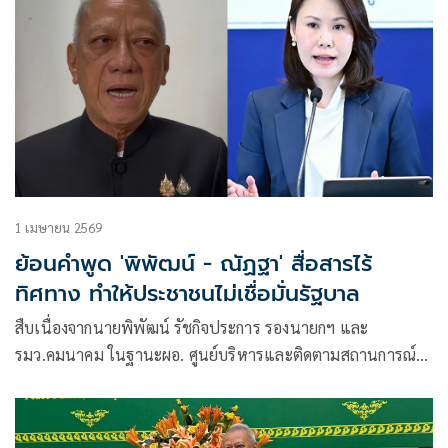
1 เมษายน 2569
ย้อนคำพูด 'พิพัฒน์ - ณัฏฐา' สื่อสารไร้
ทิศทาง ทำให้ประชาชนไม่เชื่อมั่นรัฐบาล
สืบเนื่องจากนายพิพัฒน์ รัชกิจประการ รองนายกฯ และ
รมว.คมนาคม ในฐานะผอ. ศูนย์บริหารและติดตามสถานการณ์
การสู้รบในภูมิภาคตะวันออกกลาง (ศบก.)