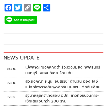
F
T
C
Li
S
ac
wi
o
n
h
e
tt
p
e
ar
b
er
y
e
o
Li
o
n
k
k
NEWS UPDATE
ไม่พลาด! 'มงคลกิตติ์' ร่วมวงปมยิงเทพศิรินทร์
8:52 น.
นนทบุรี เผยผมก็เคย 'โดนเล่น'
สว.อังคณา หนุน 'อนุสรณ์' ต้านมิน ออง ไลง์
8:28 น.
แปลกใจพรรคส้มพูดสิทธิมนุษยชนแต่กลับเงียบ
รัฐบาลลุยคดีโกงสอบ อปท. สาวถึงขบวนการ-
8:20 น.
เช็กเส้นเงินกว่า 200 ราย