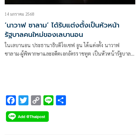
14 มกราคม 2568
‘นาวาฟ ซาลาม’ ได้รับแต่งตั้งเป็นหัวหน้า
รัฐบาลคนใหม่ของเลบานอน
ในเลบานอน ประธานาธิบดีโจเซฟ อูน ได้แต่งตั้ง นาวาฟ
ซาลาม-ผู้พิพากษาและอดีตเอกอัครราชทูต เป็นหัวหน้ารัฐบาล
คนใหม่ อูนโทรศัพท์
F
T
C
Li
S
ac
wi
o
n
h
e
tt
p
e
ar
b
er
y
e