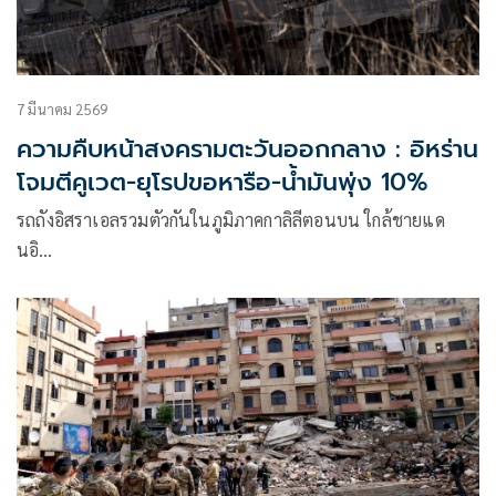
7 มีนาคม 2569
ความคืบหน้าสงครามตะวันออกกลาง : อิหร่าน
โจมตีคูเวต-ยุโรปขอหารือ-น้ำมันพุ่ง 10%
รถถังอิสราเอลรวมตัวกันในภูมิภาคกาลิลีตอนบน ใกล้ชายแด
นอิ…