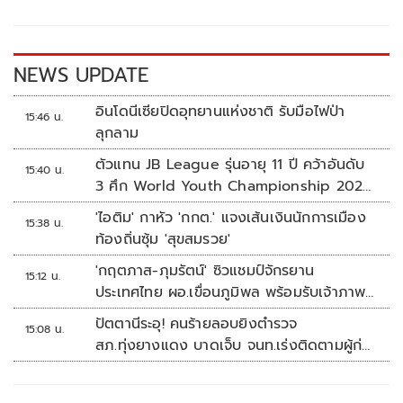
o
Li
o
n
k
k
NEWS UPDATE
อินโดนีเซียปิดอุทยานแห่งชาติ รับมือไฟป่า
15:46 น.
ลุกลาม
ตัวแทน JB League รุ่นอายุ 11 ปี คว้าอันดับ
15:40 น.
3 ศึก World Youth Championship 2026
ที่สิงคโปร์
'ไอติม' กาหัว 'กกต.' แจงเส้นเงินนักการเมือง
15:38 น.
ท้องถิ่นซุ้ม 'สุขสมรวย'
'กฤตภาส-ภุมรัตน์' ซิวแชมป์จักรยาน
15:12 น.
ประเทศไทย ผอ.เขื่อนภูมิพล พร้อมรับเจ้าภาพ
ต่อ ปี 2570
ปัตตานีระอุ! คนร้ายลอบยิงตำรวจ
15:08 น.
สภ.ทุ่งยางแดง บาดเจ็บ จนท.เร่งติดตามผู้ก่อ
เหตุ