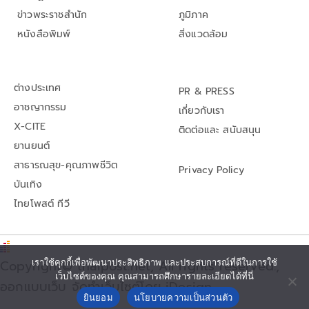
ข่าวพระราชสำนัก
ภูมิภาค
หนังสือพิมพ์
สิ่งแวดล้อม
ต่างประเทศ
PR & PRESS
อาชญากรรม
เกี่ยวกับเรา
X-CITE
ติดต่อและ สนับสนุน
ยานยนต์
สาธารณสุข-คุณภาพชีวิต
Privacy Policy
บันเทิง
ไทยโพสต์ ทีวี
เราใช้คุกกี้เพื่อพัฒนาประสิทธิภาพ และประสบการณ์ที่ดีในการใช้
Copyright© thaipost.net, All rights reserved.,
เว็บไซต์ของคุณ คุณสามารถศึกษารายละเอียดได้ที่นี่
ออกแบบเว็บ จัดทำเว็บไซต์โดย iDesign
ยินยอม
นโยบายความเป็นส่วนตัว