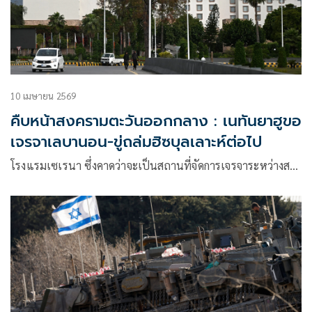
10 เมษายน 2569
คืบหน้าสงครามตะวันออกกลาง : เนทันยาฮูขอ
เจรจาเลบานอน-ขู่ถล่มฮิซบุลเลาะห์ต่อไป
โรงแรมเซเรนา ซึ่งคาดว่าจะเป็นสถานที่จัดการเจรจาระหว่างส…