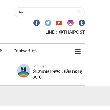
LINE : @THAIPOST
พ์
ไทยโพสต์ ทีวี
มองมุมสูง
จำเขามาเล่าให้ฟัง : เมื่อเราอายุ
80 ปี