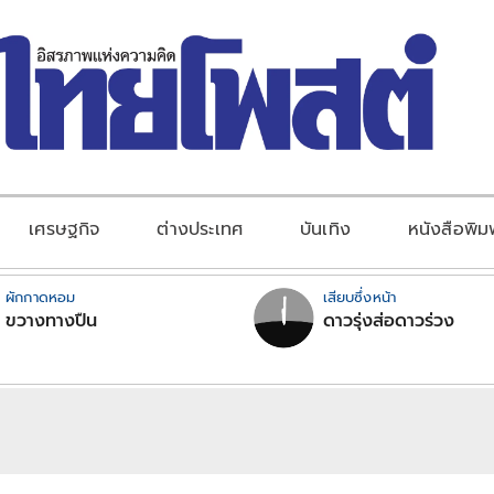
เศรษฐกิจ
ต่างประเทศ
บันเทิง
หนังสือพิม
ผักกาดหอม
เสียบซึ่งหน้า
ขวางทางปืน
ดาวรุ่งส่อดาวร่วง