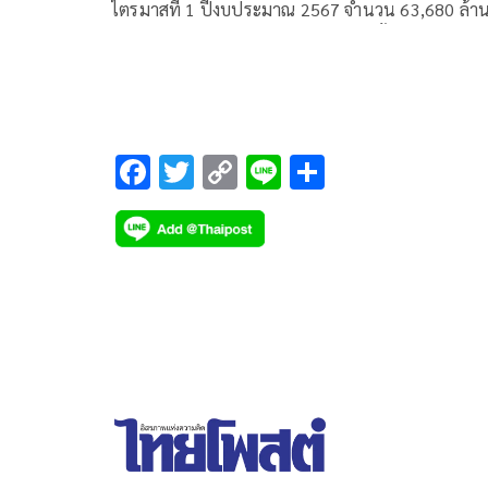
ไตรมาสที่ 1 ปีงบประมาณ 2567 จำนวน 63,680 ล้า
บาท คิดเป็นร้อยละ 36 ของเป้าหมายทั้งปี”
F
T
C
Li
S
ac
wi
o
n
h
e
tt
p
e
ar
b
er
y
e
o
Li
o
n
k
k