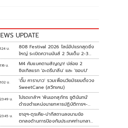
EWS UPDATE
808 Festival 2026 ไลน์อัปแรกสุดยิ่ง
1:24 น.
ใหญ่ ระเบิดความมันส์ 2 วันเต็ม 2-3
ต.ค.นี้
M4 คัมแบคตามสัญญา! ปล่อย 2
1:16 น.
ซิงเกิลแรก 'อะดรีนาลีน' และ 'ชอบU'
'ดั๊ม คาราบาว' รวมเพื่อนวัยมัธยมตั้งวง
1:02 น.
SweetCane (สวีทเคน)
โปรดเกล้าฯ 'พันเอกสุภัทร ชูตินันทน์'
23:49 น.
ดำรงตำแหน่งนายทหารปฏิบัติการฯ-
พระราชทานยศ 'พลตรี'
ซาอุฯ-ตุรเคีย-ปากีสถานลงนามข้อ
23:45 น.
ตกลงด้านการป้องกันประเทศท่ามกลาง