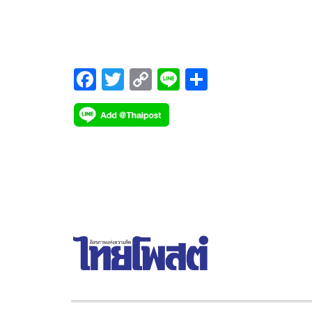
เป็นเงื่อนไขเดิมอยู่แล้ว พร้อมเร่งประชาสัมพันธ์สร้า
ภาพลักษณ์หมูไทยปลอดภัย เล็งทำคลิปวิดีโอสั้นโชว์วิธ
เลี้ยง การดูแลสุขอนามัยเผยแพร่ให้ผู้ซื้อ ผู้นำเข้า ส่ว
การนำเข้าหมู ต้องหารือกันก่อน เหตุไทยมีเงื่อนไขห้
F
T
C
Li
S
นำเข้าหมูมีสารเร่งเนื้อแดง
ac
wi
o
n
h
e
tt
p
e
ar
b
er
y
e
o
Li
o
n
k
k