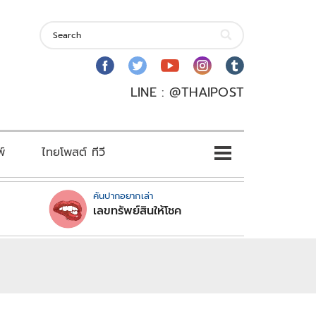
LINE : @THAIPOST
พ์
ไทยโพสต์ ทีวี
คันปากอยากเล่า
เลขทรัพย์สินให้โชค