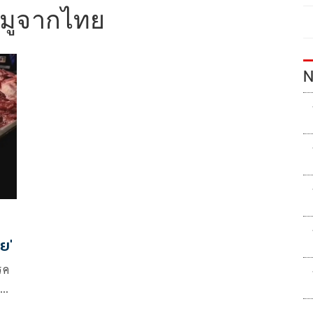
หมูจากไทย
N
ทย'
รค
น
ึ่ง