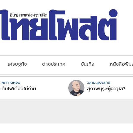
เศรษฐกิจ
ต่างประเทศ
บันเทิง
หนังสือพิม
ผักกาดหอม
วิสามัญบันเทิง
ดับไฟใต้มันไม่ง่าย
สุภาพบุรุษผู้อาวุโส?