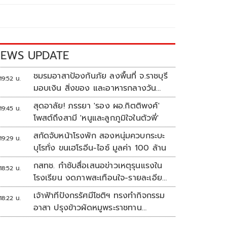
EWS UPDATE
ชมรมอาสาป้องกันภัย ลงพื้นที่ จ.ราชบุรี
19:52 น.
มอบเงิน สิ่งของ และอาหารกลางวัน
แก่โรงเรียนบ้านหนองน้ำใส
สุดอาลัย! ภรรยา 'รอง ผอ.กิตติพงศ์'
19:45 น.
โพสต์ถึงสามี 'หนูและลูกภูมิใจในตัวพี่'
สกัดจับหน้าโรงพัก สองหนุ่มควบกระบะ
19:29 น.
บุโรทั่ง ขนเฮโรอีน-ไอซ์ มูลค่า 100 ล้าน
กสทช. กำชับสื่อเสนอข่าวเหตุรุนแรงใน
18:52 น.
โรงเรียน งดภาพสะเทือนใจ-รายละเอียด
เสี่ยงเลียนแบบ
เจ้าฟ้าทีปังกรรัศมีโชติฯ ทรงทำกิจกรรม
18:22 น.
อาสา ปรุงข้าวผัดหมูพระราชทาน
ประชาชน