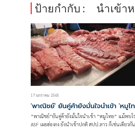
ป้ายกำกับ :
นำเข้า
17 มกราคม 2565
'พาณิชย์' ยันคู่ค้ายังมั่นใจนำเข้า 'หมูไ
“พาณิชย์”ยันคู่ค้ายังมั่นใจนำเข้า “หมูไทย” แม้พบโ
ASF เผยฮ่องกง ยังนำเข้าปกติ สปป.ลาว ก็เช่นเดียวกั
รวมถึงเมียนมา ที่นำเข้าได้ แต่ต้องขอใบอนุญาตก่อน ซ