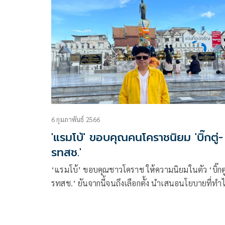
6 กุมภาพันธ์ 2566
'แรมโบ้' ขอบคุณคนโคราชนิยม 'บิ๊กตู่-
รทสช.'
‘แรมโบ้’ ขอบคุณชาวโคราช ให้ความนิยมในตัว ‘บิ๊กตู
รทสช.’ ยันจากนี้จนถึงเลือกตั้ง นำเสนอนโยบายที่ทำไ
พร้อมผลงานนายกฯ