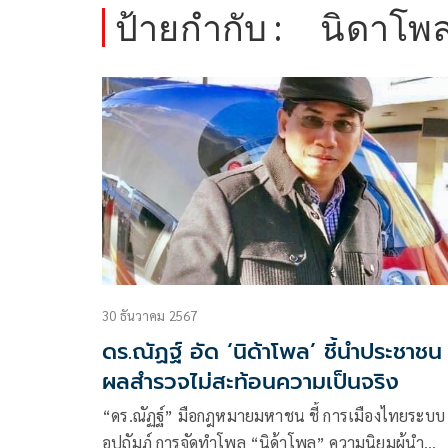
ป้ายกำกับ :
นิดาโพ
30 ธันวาคม 2567
ดร.ณัฏฐ์ อัด ‘นิด้าโพล’ ชี้นำประชาชน
ผลสำรวจไม่สะท้อนความเป็นจริง
“ดร.ณัฏฐ์” มือกฎหมายมหาชน ชี้ การเมืองไทยระบบ
อุปถัมภ์ การจัดทำโพล “นิด้าโพล” ความนิยมผู้นำ