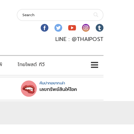
LINE : @THAIPOST
พ์
ไทยโพสต์ ทีวี
คันปากอยากเล่า
เลขทรัพย์สินให้โชค