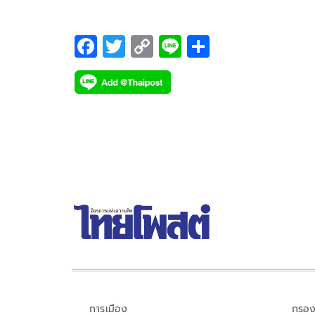
F
T
C
Li
S
ac
wi
o
n
h
e
tt
p
e
ar
b
er
y
e
o
Li
o
n
k
k
การเมือง
กรอง