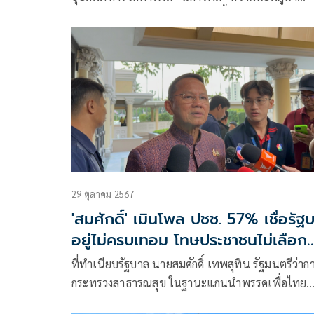
ทางการเมืองและพรรคการเมือง ชี้นำประชาชน ไม่
สะท้อนความเป็นจริง
29 ตุลาคม 2567
'สมศักดิ์'​ เมิน​โพล​ ปชช.​ 57% เชื่อรัฐ
อยู่ไม่ครบเทอม โทษประชาชนไม่เลือก
เพื่อไทยครึ่งสภา
ที่ทำเนียบรัฐบาล นายสมศักดิ์ เทพสุทิน รัฐมนตรีว่าก
กระทรวงสาธารณสุข ในฐานะแกนนำพรรคเพื่อไทย
กล่าวถึงกรณีผ