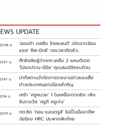
EWS UPDATE
'ฮอนด้า เรซซิ่ง ไทยแลนด์' เปิดฉากร้อน
22:46 น.
แรง! 'ชิพ-มิกซ์' กดเวลาติดหัว
แถว ARRC สนาม 4 ที่มัลดาลิกา
ศึกชิงชัยผู้ว่ากกท.เหลือ 2 แคนดิเดต
21:57 น.
'โปรดปราน-มีชัย' คุณสมบัติครบถ้วน
ปากีสถานจำกัดการรายงานข่าวของสื่อ
21:47 น.
ต่างประเทศนอกเมืองสำคัญ
เศร้า ‘ครูหมวย’ 1 ในเหยื่อกราดยิง เพิ่ง
21:14 น.
รับรางวัล ‘ครูดี ครูเก่ง’
กต.ซัด 'ทอม แอนดรูส์' ไม่เป็นมืออาชีพ
20:51 น.
จ่อร้อง HRC ปมพาดพิงไทย