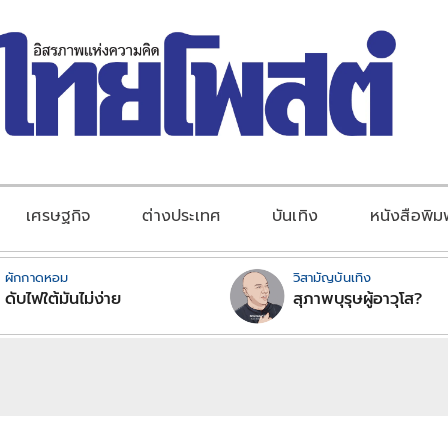
เศรษฐกิจ
ต่างประเทศ
บันเทิง
หนังสือพิม
ผักกาดหอม
วิสามัญบันเทิง
ดับไฟใต้มันไม่ง่าย
สุภาพบุรุษผู้อาวุโส?