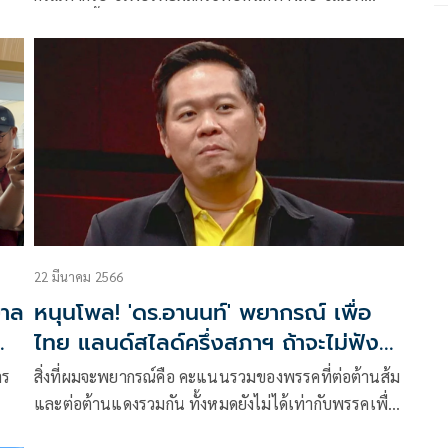
ปชช.ในพื้นที่จังหวัดภาคใต้ระบุไม่ส่งผลต่อการตัดสินใจ
เลือกตั้งครั้งต่อไป
22 มีนาคม 2566
บาล
หนุนโพล! 'ดร.อานนท์' พยากรณ์ เพื่อ
ไทย แลนด์สไลด์ครึ่งสภาฯ ถ้าจะไม่ฟัง
กันก็ไม่เป็นไร
าร
สิ่งที่ผมจะพยากรณ์คือ คะแนนรวมของพรรคที่ต่อต้านส้ม
และต่อต้านแดงรวมกัน ทั้งหมดยังไม่ได้เท่ากับพรรคเพื่อ
ไทย นี่คือการพยากรณ์ที่เตือนให้ฟังนะครับ ถ้าจะไม่ฟัง