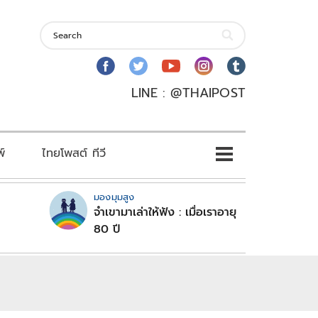
LINE : @THAIPOST
พ์
ไทยโพสต์ ทีวี
มองมุมสูง
จำเขามาเล่าให้ฟัง : เมื่อเราอายุ
80 ปี