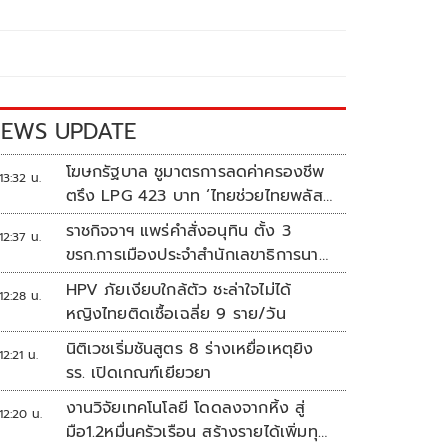
EWS UPDATE
โฆษกรัฐบาล ชูมาตรการลดค่าครองชีพ
13:32 น.
ตรึง LPG 423 บาท ‘ไทยช่วยไทยพลัส’
ดันเงินหมุนแสนล้าน
ราชกิจจาฯ แพร่คำสั่งอนุทิน ตั้ง 3
12:37 น.
ขรก.การเมืองประจำสำนักเลขาธิการนา
ยกฯ
HPV ภัยเงียบใกล้ตัว ชะล่าใจไม่ได้
12:28 น.
หญิงไทยติดเชื้อเฉลี่ย 9 ราย/วัน
นิติเวชเริ่มชันสูตร 8 ร่างเหยื่อเหตุยิง
12:21 น.
รร. เปิดเกณฑ์เยียวยา
งานวิจัยเทคโนโลยี โดดลงจากหิ้ง สู่
12:20 น.
มือ1.2หมื่นครัวเรือน สร้างรายได้เพิ่มทุก