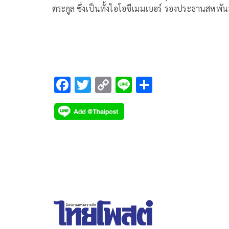
ตระกูล ซึ่งเป็นทั้งไอโอซีเมมเบอร์ รองประธานสหพัน
แบดมินตันโลก และนายกสมาคมกีฬาแบดมินตันไทย ข
ปกประจำเดือนสิงหาคม พร้อมยกให้เป็น สตรีแถวหน้า 
อุทิศตนเพื่อสังคม มีอิทธิพลสูงในแวดวงกีฬา ศิลปวัฒ
ธรม และดนตรี
F
T
C
Li
S
ac
wi
o
n
h
e
tt
p
e
ar
b
er
y
e
o
Li
o
n
k
k