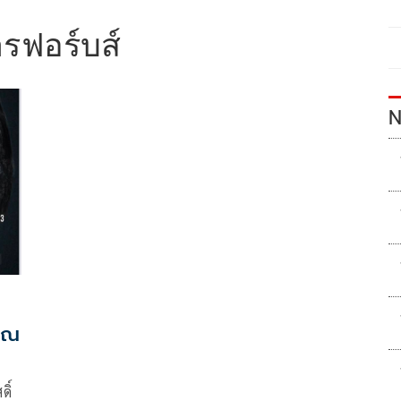
รฟอร์บส์
N
คุณ
ิ์