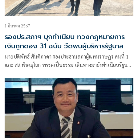
1 มีนาคม 2567
รองปธ.สภาฯ บุกทำเนียบ ทวงกฎหมายการ
เงินถูกดอง 31 ฉบับ วืดพบผู้บริหารรัฐบาล
นายปดิพัทธ์ สันติภาดา รองประธานสภาผู้แทนราษฎร คนที่ 1
และ สส.พิษณุโลก พรรคเป็นธรรม เดินทางมายังทำเนียบรัฐบาล
เพื่อขอพบตัวแทนสำนักเลขาธิการนายกรัฐมนตรี และทวงถาม
ร่างกฎหมายการเงินที่ยังค้างอยู่ 31 ฉบับ