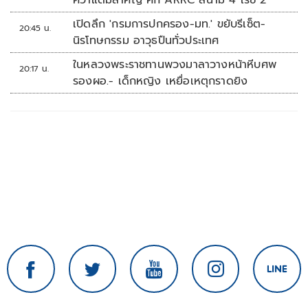
คว้าแต้มสำคัญ ศึก ARRC สนาม 4 เรซ 2
เปิดลึก 'กรมการปกครอง-มท.' ขยับรีเซ็ต-
20:45 น.
นิรโทษกรรม อาวุธปืนทั่วประเทศ
ในหลวงพระราชทานพวงมาลาวางหน้าหีบศพ
20:17 น.
รองผอ.- เด็กหญิง เหยื่อเหตุกราดยิง