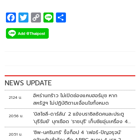
F
T
C
Li
S
ac
wi
o
n
h
e
tt
p
e
ar
b
er
y
e
o
Li
o
n
k
k
NEWS UPDATE
อิหร่านกร้าว ไม่เปิดช่องแคบฮอร์มุซ หาก
21:24 น.
สหรัฐฯ ไม่ปฏิบัติตามเงื่อนไขทั้งหมด
'บิสโซลี-ดาร์ลัน' 2 แข้งบราซิลซัดคนละประตู
20:56 น.
'บุรีรัมย์' บุกเชือด 'ราชบุรี' เก็บชัยอุ่นเครื่อง 4
นัดรวด
'ชิพ-นครินทร์' รั้งท็อป 4 'เฟอร์-ปัญจรุจน์'
20:51 น.