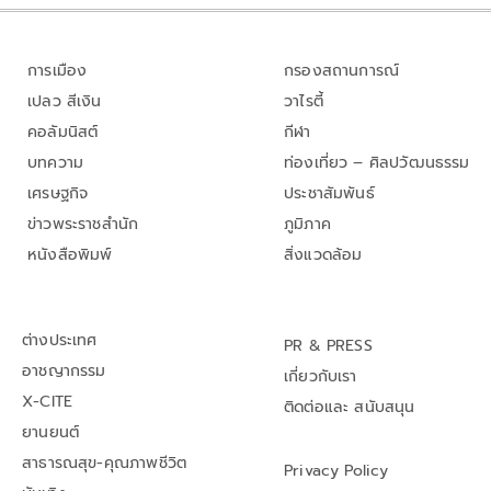
การเมือง
กรองสถานการณ์
เปลว สีเงิน
วาไรตี้
คอลัมนิสต์
กีฬา
บทความ
ท่องเที่ยว – ศิลปวัฒนธรรม
เศรษฐกิจ
ประชาสัมพันธ์
ข่าวพระราชสำนัก
ภูมิภาค
หนังสือพิมพ์
สิ่งแวดล้อม
ต่างประเทศ
PR & PRESS
อาชญากรรม
เกี่ยวกับเรา
X-CITE
ติดต่อและ สนับสนุน
ยานยนต์
สาธารณสุข-คุณภาพชีวิต
Privacy Policy