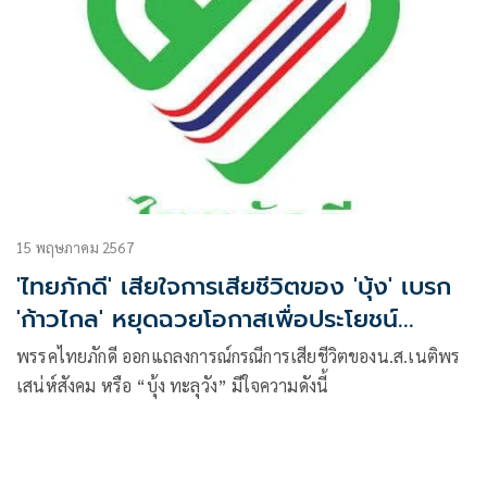
15 พฤษภาคม 2567
'ไทยภักดี' เสียใจการเสียชีวิตของ 'บุ้ง' เบรก
'ก้าวไกล' หยุดฉวยโอกาสเพื่อประโยชน์
การเมือง
พรรคไทยภักดี ออกแถลงการณ์กรณีการเสียชีวิตของน.ส.เนติพร
เสน่ห์สังคม หรือ “บุ้ง ทะลุวัง” มีใจความดังนี้