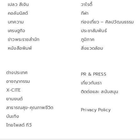
เปลว สีเงิน
วาไรตี้
คอลัมนิสต์
กีฬา
บทความ
ท่องเที่ยว – ศิลปวัฒนธรรม
เศรษฐกิจ
ประชาสัมพันธ์
ข่าวพระราชสำนัก
ภูมิภาค
หนังสือพิมพ์
สิ่งแวดล้อม
ต่างประเทศ
PR & PRESS
อาชญากรรม
เกี่ยวกับเรา
X-CITE
ติดต่อและ สนับสนุน
ยานยนต์
สาธารณสุข-คุณภาพชีวิต
Privacy Policy
บันเทิง
ไทยโพสต์ ทีวี