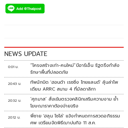
ac
wi
o
n
h
e
tt
p
e
ar
b
er
y
e
o
Li
o
n
k
k
NEWS UPDATE
“โครงสร้างเก่า-คนใหม่”บีอาร์เอ็น รัฐตรึงกำลัง
0:01 น.
รักษาพื้นที่ปลอดภัย
ทัพนักบิด 'ฮอนด้า เรซซิ่ง ไทยแลนด์' ลุ้นล่าโพ
20:43 น.
เดียม ARRC สนาม 4 ที่มัลดาลิกา
‘ศุภมาส’ สั่งเข้มตรวจคลินิกเสริมความงาม ย้ำ
20:32 น.
โฆษณาราคาต้องจ่ายจริง
พี่ชาย 'ฮลุน โซโล่' แจ้งกำหนดการสวดอภิธรรม
20:12 น.
ศพ เตรียมจัดพิธีฌาปนกิจ 11 ส.ค.