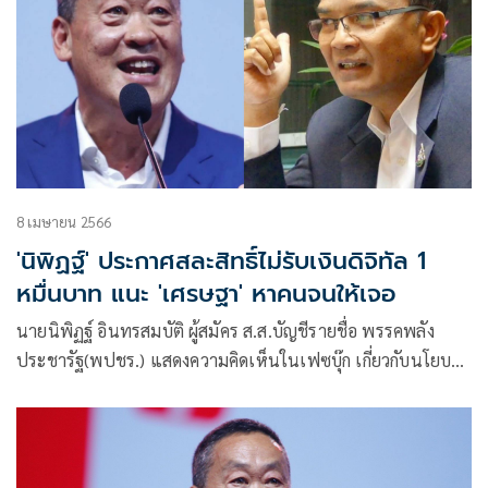
8 เมษายน 2566
'นิพิฏฐ์' ประกาศสละสิทธิ์ไม่รับเงินดิจิทัล 1
หมื่นบาท แนะ 'เศรษฐา' หาคนจนให้เจอ
นายนิพิฏฐ์ อินทรสมบัติ ผู้สมัคร ส.ส.บัญชีรายชื่อ พรรคพลัง
ประชารัฐ(พปชร.) แสดงความคิดเห็นในเฟซบุ๊ก เกี่ยวกับนโยบาย
พรรคเพื่อไทย แจกเงินดิจิทัล 10,000 บาท