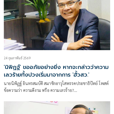
24 กุมภาพันธ์ 2569
'นิพิฏฐ์' ขออภัยอย่างยิ่ง หากจะกล่าวว่าความ
เลวร้ายทั้งปวงเริ่มมาจากการ 'ฮั้วสว.'
นายนิพิฏฐ์ อินทรสมบัติ สมาชิกอาวุโสพรรคประชาธิปัตย์ โพสต์
ข้อความว่า ความดีงาม หรือ ความเลวร้าย?
ขออภัยอย่างยิ่ง หากผมจ