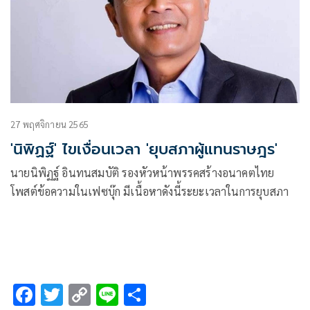
27 พฤศจิกายน 2565
'นิพิฏฐ์'​ ไขเงื่อนเวลา 'ยุบสภาผู้แทนราษฎร'​
นายนิพิฏฐ์ อินทนสมบัติ รองหัวหน้าพรรคสร้างอนาคตไทย
โพสต์ข้อความในเฟซบุ๊ก มีเนื้อหาดังนี้ระยะเวลาในการยุบสภา
F
T
C
Li
S