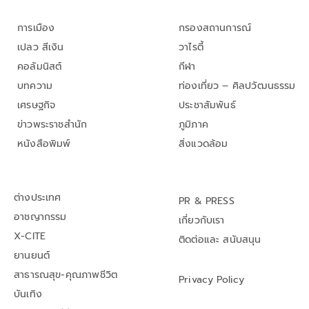
การเมือง
กรองสถานการณ์
เปลว สีเงิน
วาไรตี้
คอลัมนิสต์
กีฬา
บทความ
ท่องเที่ยว – ศิลปวัฒนธรรม
เศรษฐกิจ
ประชาสัมพันธ์
ข่าวพระราชสำนัก
ภูมิภาค
หนังสือพิมพ์
สิ่งแวดล้อม
ต่างประเทศ
PR & PRESS
อาชญากรรม
เกี่ยวกับเรา
X-CITE
ติดต่อและ สนับสนุน
ยานยนต์
สาธารณสุข-คุณภาพชีวิต
Privacy Policy
บันเทิง