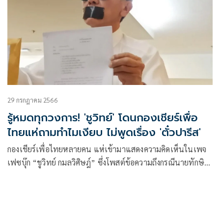
ผู้แทนราษฎรคนที่สอง เ
29 กรกฎาคม 2566
รู้หมดทุกวงการ! 'ชูวิทย์' โดนกองเชียร์เพื่อ
ไทยแห่ถามทำไมเงียบ ไม่พูดเรื่อง 'ตั๋วปารีส'
กองเชียร์เพื่อไทยหลายคน แห่เข้ามาแสดงความคิดเห็นในเพจ
เฟซบุ๊ก “ชูวิทย์ กมลวิศิษฎ์” ซึ่งโพสต์ข้อความถึงกรณีนายทักษิณ
ชินวัตร อดีตนายกรัฐมนตรี จะเดินทางกลับประเทศไทย