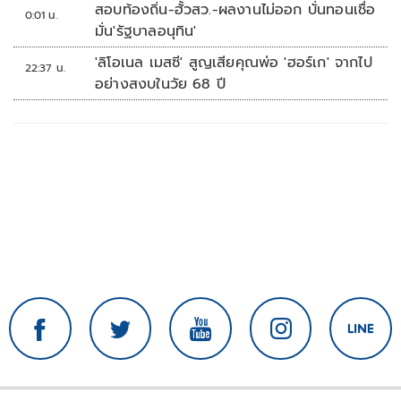
สอบท้องถิ่น-ฮั้วสว.-ผลงานไม่ออก บั่นทอนเชื่อ
0:01 น.
มั่น'รัฐบาลอนุทิน'
'ลิโอเนล เมสซี' สูญเสียคุณพ่อ 'ฮอร์เก' จากไป
22:37 น.
อย่างสงบในวัย 68 ปี