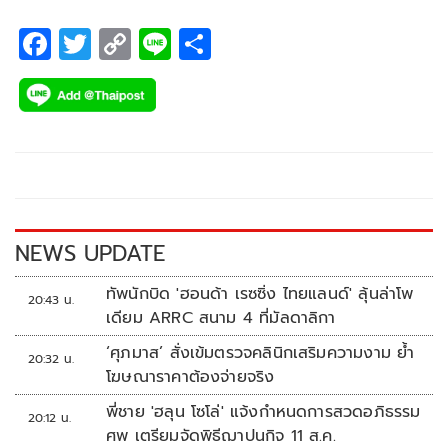
F
T
C
Li
S
ac
wi
o
n
h
e
tt
p
e
ar
b
er
y
e
o
Li
o
n
k
k
NEWS UPDATE
ทัพนักบิด 'ฮอนด้า เรซซิ่ง ไทยแลนด์' ลุ้นล่าโพ
20:43 น.
เดียม ARRC สนาม 4 ที่มัลดาลิกา
‘ศุภมาส’ สั่งเข้มตรวจคลินิกเสริมความงาม ย้ำ
20:32 น.
โฆษณาราคาต้องจ่ายจริง
พี่ชาย 'ฮลุน โซโล่' แจ้งกำหนดการสวดอภิธรรม
20:12 น.
ศพ เตรียมจัดพิธีฌาปนกิจ 11 ส.ค.