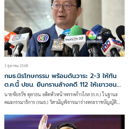
3 ตุลาคม 2568
กมธ.นิรโทษกรรม พร้อมดันวาระ 2-3 ให้ทัน
ต.ค.นี้ ปชน. ยืนกรานล้างคดี 112 ให้เยาวชนต่ำ
กว่า 18 ปี
นายชัยธวัช ตุลาธน อดีตหัวหน้าพรรคก้าวไกล (ก.ก.) ในฐานะ
คณะกรรมาธิการ (กมธ.) วิสามัญพิจารณาร่างพระราชบัญญัติ
(พ.ร.บ.) สร้างเสริมสังคมสันติสุข พ.ศ…. ให้สัมภาษณ์ถึงความคืบ
หน้าการพิจารณาร่างพ.ร.บ.สร้างเสริมสังคมสันติสุข ในชั้นกมธ.ฯ
ว่า ขณะนี้กมธ.ฯ