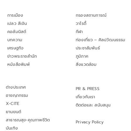
การเมือง
กรองสถานการณ์
เปลว สีเงิน
วาไรตี้
คอลัมนิสต์
กีฬา
บทความ
ท่องเที่ยว – ศิลปวัฒนธรรม
เศรษฐกิจ
ประชาสัมพันธ์
ข่าวพระราชสำนัก
ภูมิภาค
หนังสือพิมพ์
สิ่งแวดล้อม
ต่างประเทศ
PR & PRESS
อาชญากรรม
เกี่ยวกับเรา
X-CITE
ติดต่อและ สนับสนุน
ยานยนต์
สาธารณสุข-คุณภาพชีวิต
Privacy Policy
บันเทิง