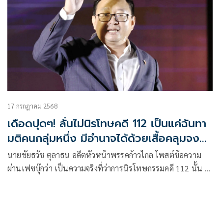
17 กรกฎาคม 2568
เดือดปุดๆ! ลั่นไม่นิรโทษคดี 112 เป็นแค่ฉันทา
มติคนกลุ่มหนึ่ง มีอำนาจได้ด้วยเสื้อคลุมจงรัก
ภักดี หากินกับความขัดแย้ง
นายชัยธวัช ตุลาธน อดีตหัวหน้าพรรคก้าวไกล โพสต์ข้อความ
ผ่านเฟซบุ๊กว่า เป็นความจริงที่ว่าการนิรโทษกรรมคดี 112 นั้น ยัง
มีความเห็นต่างและความกังวลกันอยู่มาก แต่นั่นไม่ใช่เรื่องสม
เหตุสมผลที่เราจะบอกว่า ยังไม่ควรนิรโทษกรรมคดี 112 เพราะ
สังคมยังไม่มีฉันทามติเรื่องนี้