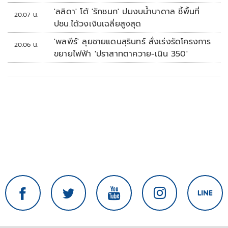
'ลลิดา' โต้ 'รักชนก' ปมงบน้ำบาดาล ชี้พื้นที่
20:07 น.
ปชน.ได้วงเงินเฉลี่ยสูงสุด
'พลพีร์' ลุยชายแดนสุรินทร์ สั่งเร่งรัดโครงการ
20:06 น.
ขยายไฟฟ้า 'ปราสาทตาควาย-เนิน 350'