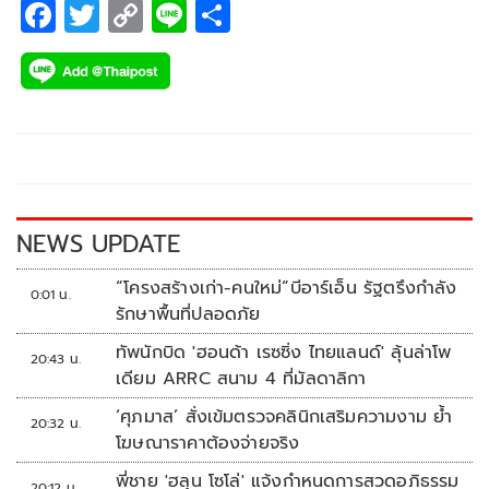
F
T
C
Li
S
ac
wi
o
n
h
e
tt
p
e
ar
b
er
y
e
o
Li
o
n
k
k
NEWS UPDATE
“โครงสร้างเก่า-คนใหม่”บีอาร์เอ็น รัฐตรึงกำลัง
0:01 น.
รักษาพื้นที่ปลอดภัย
ทัพนักบิด 'ฮอนด้า เรซซิ่ง ไทยแลนด์' ลุ้นล่าโพ
20:43 น.
เดียม ARRC สนาม 4 ที่มัลดาลิกา
‘ศุภมาส’ สั่งเข้มตรวจคลินิกเสริมความงาม ย้ำ
20:32 น.
โฆษณาราคาต้องจ่ายจริง
พี่ชาย 'ฮลุน โซโล่' แจ้งกำหนดการสวดอภิธรรม
20:12 น.