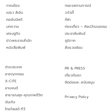
การเมือง
กรองสถานการณ์
เปลว สีเงิน
วาไรตี้
คอลัมนิสต์
กีฬา
บทความ
ท่องเที่ยว – ศิลปวัฒนธรรม
เศรษฐกิจ
ประชาสัมพันธ์
ข่าวพระราชสำนัก
ภูมิภาค
หนังสือพิมพ์
สิ่งแวดล้อม
ต่างประเทศ
PR & PRESS
อาชญากรรม
เกี่ยวกับเรา
X-CITE
ติดต่อและ สนับสนุน
ยานยนต์
สาธารณสุข-คุณภาพชีวิต
Privacy Policy
บันเทิง
ไทยโพสต์ ทีวี