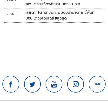
ศพ เตรียมจัดพิธีฌาปนกิจ 11 ส.ค.
'ลลิดา' โต้ 'รักชนก' ปมงบน้ำบาดาล ชี้พื้นที่
20:07 น.
ปชน.ได้วงเงินเฉลี่ยสูงสุด