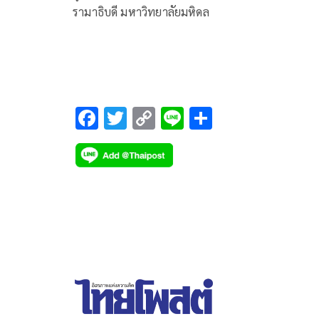
รามาธิบดี มหาวิทยาลัยมหิดล
F
T
C
Li
S
ac
wi
o
n
h
e
tt
p
e
ar
b
er
y
e
o
Li
o
n
k
k