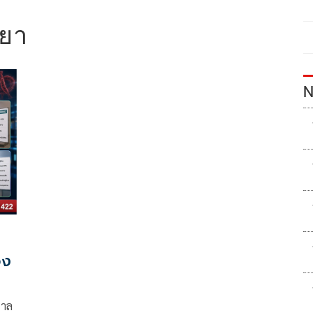
ทยา
N
อง
บาล