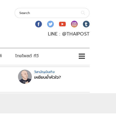
LINE : @THAIPOST
พ์
ไทยโพสต์ ทีวี
วิสามัญบันเทิง
เหยียบย่ำหัวใจ?