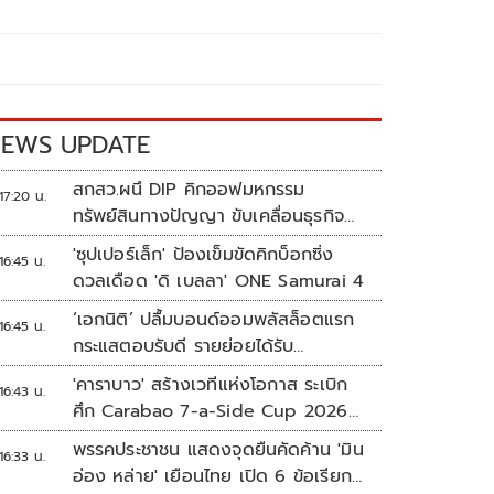
EWS UPDATE
สกสว.ผนึ DIP คิกออฟมหกรรม
17:20 น.
ทรัพย์สินทางปัญญา ขับเคลื่อนธุรกิจ
ไทยสู่อนาคต
'ซุปเปอร์เล็ก' ป้องเข็มขัดคิกบ็อกซิ่ง
16:45 น.
ดวลเดือด 'ดิ เบลลา' ONE Samurai 4
‘เอกนิติ’ ปลื้มบอนด์ออมพลัสล็อตแรก
16:45 น.
กระแสตอบรับดี รายย่อยได้รับ
จัดสรร2.2หมื่นคน เปิดจองรอบใหม่
'คาราบาว' สร้างเวทีแห่งโอกาส ระเบิก
16:43 น.
ก.ย.นี้
ศึก Carabao 7-a-Side Cup 2026
หาแชมป์ดูบอลที่เวมบลีย์
พรรคประชาชน แสดงจุดยืนคัดค้าน 'มิน
16:33 น.
อ่อง หล่าย' เยือนไทย เปิด 6 ข้อเรียก