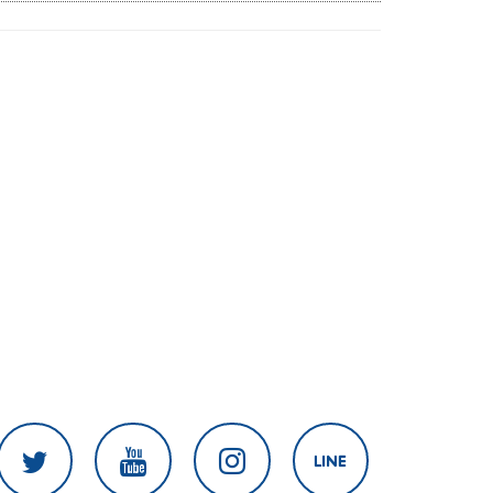
ร้องรัฐสภา-รัฐบาล