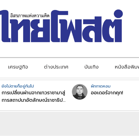
เศรษฐกิจ
ต่างประเทศ
บันเทิง
หนังสือพิม
ยังไม่ตายก็อยู่กันไป
ผักกาดหอม
การเปลี่ยนผ่านจากเทวราชามาสู่
ออเดอร์จากคุก!
การสถาปนาอัตลักษณ์ราชาธิป
ไตยแบบพุทธศาสนาในพระไตร
ปิฏก : สามัญผลสูตรในฐานะ
ทฤษฎีขีดจำกัดของอำนาจรัฐ
เหนือแรงงานและทรัพย์สิน