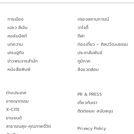
การเมือง
กรองสถานการณ์
เปลว สีเงิน
วาไรตี้
คอลัมนิสต์
กีฬา
บทความ
ท่องเที่ยว – ศิลปวัฒนธรรม
เศรษฐกิจ
ประชาสัมพันธ์
ข่าวพระราชสำนัก
ภูมิภาค
หนังสือพิมพ์
สิ่งแวดล้อม
ต่างประเทศ
PR & PRESS
อาชญากรรม
เกี่ยวกับเรา
X-CITE
ติดต่อและ สนับสนุน
ยานยนต์
สาธารณสุข-คุณภาพชีวิต
Privacy Policy