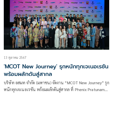
13 ตุลาคม 2567
'MCOT New Journey' รุกหนักทุกเจเนอเรชัน
พร้อมผลักดันสู่สากล
บริษัท อสมท จำกัด (มหาชน) จัดงาน “MCOT New Journey” รุก
หนักทุกเจเนอเรชัน พร้อมผลักดันสู่สากล ที่ Phenix Pratunam
Bangkok โดย ผาติยุทธ ใจสว่าง รักษาการในตำแหน่งผู้อำนวย
การใหญ่ บมจ.อสมท (รก.ผอ.ใหญ่ บมจ. อสมท) ได้เผยถึงทิศทาง
ที่ไม่ล้อมกรอบ สร้างคอมมูนิตี้ที่หลากหลาย พร้อมต่อยอดทุกคอน