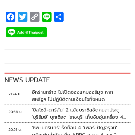
เทนต์
F
T
C
Li
S
ac
wi
o
n
h
e
tt
p
e
ar
b
er
y
e
o
Li
o
n
k
k
NEWS UPDATE
อิหร่านกร้าว ไม่เปิดช่องแคบฮอร์มุซ หาก
21:24 น.
สหรัฐฯ ไม่ปฏิบัติตามเงื่อนไขทั้งหมด
'บิสโซลี-ดาร์ลัน' 2 แข้งบราซิลซัดคนละประตู
20:56 น.
'บุรีรัมย์' บุกเชือด 'ราชบุรี' เก็บชัยอุ่นเครื่อง 4
นัดรวด
'ชิพ-นครินทร์' รั้งท็อป 4 'เฟอร์-ปัญจรุจน์'
20:51 น.