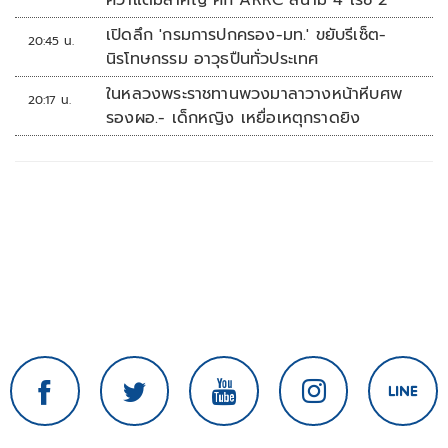
คว้าแต้มสำคัญ ศึก ARRC สนาม 4 เรซ 2
เปิดลึก 'กรมการปกครอง-มท.' ขยับรีเซ็ต-
20:45 น.
นิรโทษกรรม อาวุธปืนทั่วประเทศ
ในหลวงพระราชทานพวงมาลาวางหน้าหีบศพ
20:17 น.
รองผอ.- เด็กหญิง เหยื่อเหตุกราดยิง