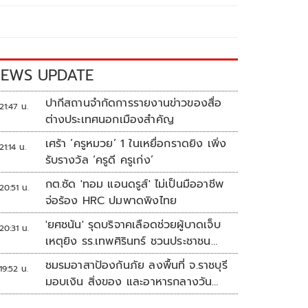
EWS UPDATE
ปากีสถานจำกัดการรายงานข่าวของสื่อ
21:47 น.
ต่างประเทศนอกเมืองสำคัญ
เศร้า ‘ครูหมวย’ 1 ในเหยื่อกราดยิง เพิ่ง
21:14 น.
รับรางวัล ‘ครูดี ครูเก่ง’
กต.ซัด 'ทอม แอนดรูส์' ไม่เป็นมืออาชีพ
20:51 น.
จ่อร้อง HRC ปมพาดพิงไทย
'ยศชนัน' รุดบริจาคเลือดช่วยผู้บาดเจ็บ
20:31 น.
เหตุยิง รร.เทพศิรินทร์ ชวนประชาชน
ร่วมบริจาค
ชมรมอาสาป้องกันภัย ลงพื้นที่ จ.ราชบุรี
19:52 น.
มอบเงิน สิ่งของ และอาหารกลางวัน
แก่โรงเรียนบ้านหนองน้ำใส