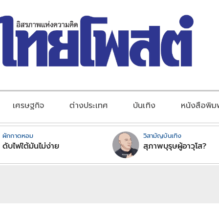
เศรษฐกิจ
ต่างประเทศ
บันเทิง
หนังสือพิม
ผักกาดหอม
วิสามัญบันเทิง
ดับไฟใต้มันไม่ง่าย
สุภาพบุรุษผู้อาวุโส?