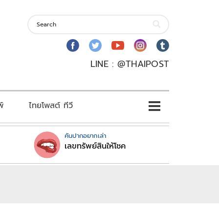
LINE : @THAIPOST
พ์
ไทยโพสต์ ทีวี
คันปากอยากเล่า
เลขทรัพย์สินให้โชค