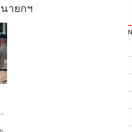
ยนายกฯ
N
ัท
ยร์