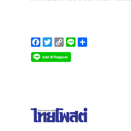
เด็ดขาดทุกคดี’ ชวนปชช.แจ้งเบาะแส 1570
F
T
C
Li
S
ac
wi
o
n
h
e
tt
p
e
ar
b
er
y
e
o
Li
o
n
k
k