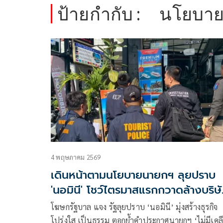
ป้ายกำกับ :
นโยบา
4 พฤษภาคม 2569
เดินหน้าตามนโยบายนายกฯ ลุยปราบ
'นอมินี' โชว์ไตรมาสแรกกวาดล้างบริษ
กลุ่มเสี่ยงลดลง 60%
โฆษกรัฐบาล แจง รัฐลุยปราบ ‘นอมินี’ มุ่งสร้างธุรกิจ
โปร่งใส เป็นธรรม ตอกย้ำคำประกาศนายกฯ ‘ไม่มีเคลี