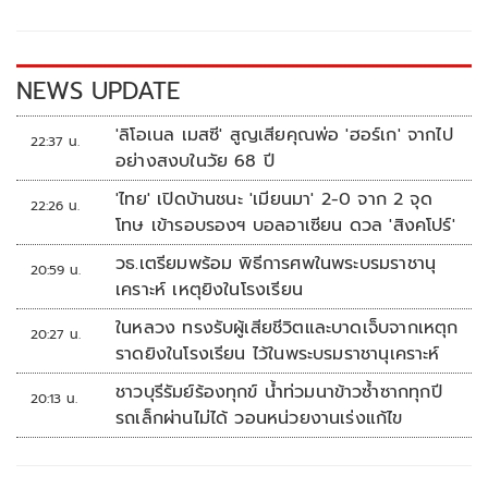
o
Li
o
n
k
k
NEWS UPDATE
'ลิโอเนล เมสซี' สูญเสียคุณพ่อ 'ฮอร์เก' จากไป
22:37 น.
อย่างสงบในวัย 68 ปี
'ไทย' เปิดบ้านชนะ 'เมียนมา' 2-0 จาก 2 จุด
22:26 น.
โทษ เข้ารอบรองฯ บอลอาเซียน ดวล 'สิงคโปร์'
วธ.เตรียมพร้อม พิธีการศพในพระบรมราชานุ
20:59 น.
เคราะห์ เหตุยิงในโรงเรียน
ในหลวง ทรงรับผู้เสียชีวิตและบาดเจ็บจากเหตุก
20:27 น.
ราดยิงในโรงเรียน ไว้ในพระบรมราชานุเคราะห์
ชาวบุรีรัมย์ร้องทุกข์ น้ำท่วมนาข้าวซ้ำซากทุกปี
20:13 น.
รถเล็กผ่านไม่ได้ วอนหน่วยงานเร่งแก้ไข