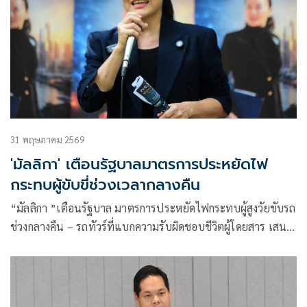
31 พฤษภาคม 2569
'มัลลิกา' เตือนรัฐบาลมาตรการประหยัดไฟ
กระทบผู้ขับขี่ช่วงเวลากลางคืน
“มัลลิกา ”เตือนรัฐบาล มาตรการประหยัดไฟกระทบผู้สูงวัยขับรถ
ช่วงกลางคืน – รถทัวร์ที่แบกความรับผิดชอบชีวิตผู้โดยสาร เสนอ
หาทางออกร่วมกันกับกรุงเทพฯก่อนจะได้ผู้ว่าใหม่ เพราะ 1 เดือน
อันตรายหากปิดไฟหลายจุด พร้อมชู “นโยบายส่องสว่างปลอดภัย
24 ชั่วโมง”