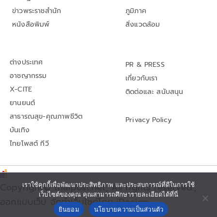
ข่าวพระราชสำนัก
ภูมิภาค
หนังสือพิมพ์
สิ่งแวดล้อม
ต่างประเทศ
PR & PRESS
อาชญากรรม
เกี่ยวกับเรา
X-CITE
ติดต่อและ สนับสนุน
ยานยนต์
สาธารณสุข-คุณภาพชีวิต
Privacy Policy
บันเทิง
ไทยโพสต์ ทีวี
Copyright© thaipost.net, All rights reserved.,
เราใช้คุกกี้เพื่อพัฒนาประสิทธิภาพ และประสบการณ์ที่ดีในการใช้
เว็บไซต์ของคุณ คุณสามารถศึกษารายละเอียดได้ที่นี่
ออกแบบเว็บ จัดทำเว็บไซต์โดย iDesign
ยินยอม
นโยบายความเป็นส่วนตัว