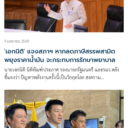
9 เมษายน 2569
'เอกนิติ' แจงสภาฯ หากลดภาษีสรรพสามิต
พยุงราคาน้ำมัน จะกระทบการรักษาพยาบาล
นายเอกนิติ นิติทัณฑ์ประภาศ รองนายกรัฐมนตรี และรมว.คลัง
ชี้แจงว่า ปัญหาพลังงานครั้งนี้เป็นวิกฤตโลก สงคราม
ตะวันออกกลางไม่รู้จะสิ้นสุดเมื่อไร อาจกระทบไปถึงสินค้าอื่นๆ
ต้องเตรียมพร้อม เรื่องเงินเฟ้อและเศรษฐกิจตกต่ำทั่วโลก รัฐบาล
ต้องเร่งลดผลกระทบระยะสั้นต่อประชาชน