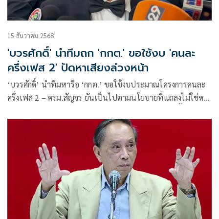
15 ธันวาคม 2568
'บวรศักดิ์' นำทีมถก 'กกต.' ขอใช้งบ 'คนละ
ครึ่งเฟส 2' ปัดหาเสียงล่วงหน้า
‘บวรศักดิ์’ นำทีมหารือ ‘กกต.’ ขอใช้งบประมาณโครงการคนละ
ครึ่งเฟส 2 – ครม.สัญจร ยันเป็นไปตามนโยบายที่แถลงไม่ใช่หา
เสียงล่วงหน้า เตรียมพิจารณาคำถามประชามติอังคารนี้