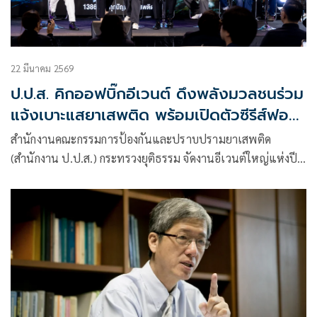
22 มีนาคม 2569
ป.ป.ส. คิกออฟบิ๊กอีเวนต์ ดึงพลังมวลชนร่วม
แจ้งเบาะแสยาเสพติด พร้อมเปิดตัวซีรีส์ฟอร์ม
ยักษ์ ONCB Mission 'ปฏิบัติการ IN SEA บุก
สำนักงานคณะกรรมการป้องกันและปราบปรามยาเสพติด
เกาะนรก'
(สำนักงาน ป.ป.ส.) กระทรวงยุติธรรม จัดงานอีเวนต์ใหญ่แห่งปี
“ONCB Mission : 1386 ที่พึ่งทุกปัญหายาเสพติด” ณ ศูนย์การ
ค้าฟิวเจอร์พาร์ค รังสิต