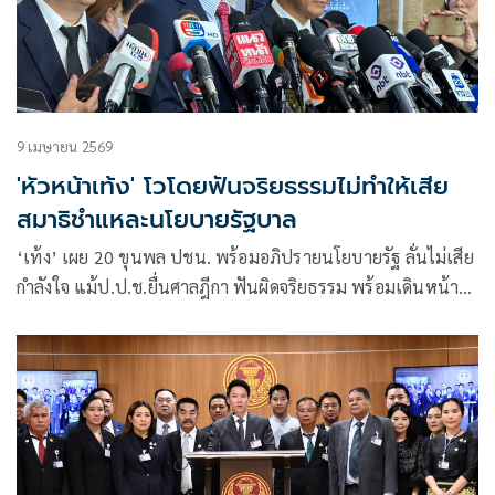
9 เมษายน 2569
'หัวหน้าเท้ง' โวโดยฟันจริยธรรมไม่ทำให้เสีย
สมาธิชำแหละนโยบายรัฐบาล
‘เท้ง’ เผย 20 ขุนพล ปชน. พร้อมอภิปรายนโยบายรัฐ ลั่นไม่เสีย
กำลังใจ แม้ป.ป.ช.ยื่นศาลฎีกา ฟันผิดจริยธรรม พร้อมเดินหน้า
การเมืองต่อ