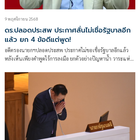
9 พฤศจิกายน 2568
ดร.ปลอดประสพ ประกาศลั่นไม่เชื่อรัฐบาลอีก
แล้ว ยก 4 ข้อดีแต่พูด!
อดีตรองนายกฯปลอดประสพ ประกาศไม่ขอเชื่อรัฐบาลอีกแล้ว
หลังเห็นเพียงคำพูดไร้การลงมือ ยกตัวอย่างปัญหาน้ำ วาระแห่ง
ชาติสแกมเมอร์ เชลยศึกเขมร และการแก้รัฐธรรมนูญ สรุป
เปรี้ยง!ดีแต่พูดและไม่ค่อยทำ