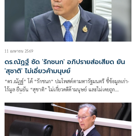
11 เมษายน 2569
ดร.ณัฏฐ์ ซัด 'รักชนก' อภิปรายส่อเสียด ยัน
'สุชาติ' ไม่เอี่ยวค้ามนุษย์
“ดร.ณัฏฐ์” โต้ “รักชนก” ปมโพสต์ตามหารัฐมนตรี ชี้ข้อมูลเก่า-
ไร้มูล ยืนยัน “สุชาติ” ไม่เกี่ยวคดีค้ามนุษย์ และไม่เคยถูก
ป.ป.ช.ชี้มูลความผิด