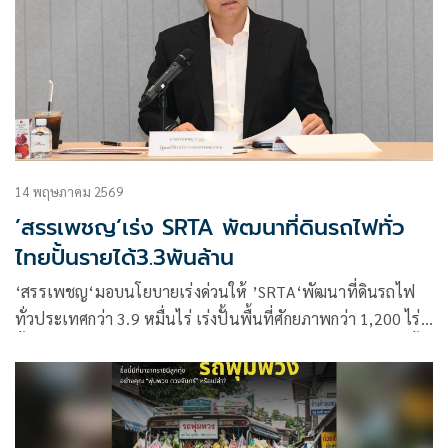
14 พฤษภาคม 2569
’สรรเพชญ’เร่ง SRTA พัฒนาที่ดินรถไฟทั่ว
ไทยปั้นรายได้3.3พันล้าน
‘สรรเพชญ‘มอบนโยบายเร่งด่วนให้ ’SRTA‘พัฒนาที่ดินรถไฟ
ทั่วประเทศกว่า 3.9 หมื่นไร่ เร่งปั้นพื้นที่ศักยภาพกว่า 1,200 ไร่
ตั้งเป้าปี 69 ปั๊มรายได้ 3,335 ล้าน เปิดทางเอกชนร่วมลงทุน ทั้ง
บางซื่อ -มักกะสัน -RCA และหัวหิน ดันโมเดล ‘TOD’ เชื่อมระบบ
รางกับเศรษฐกิจเมือง ปักธงผลตอบแทนทรัพย์สินจากเป็น 4%
ภายในรัฐบาลชุดนี้