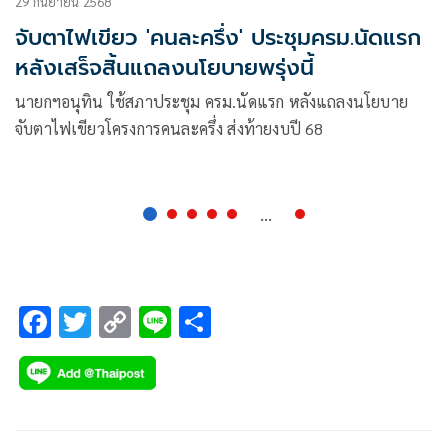
29 กันยายน 2568
จับตาไฟเขียว 'คนละครึ่ง' ประชุมครม.นัดแรก
หลังเสร็จสิ้นแถลงนโยบายพรุ่งนี้
นายกฯอนุทิน ใช้สภาประชุม ครม.นัดแรก หลังแถลงนโยบาย
จับตาไฟเขียวโครงการคนละครึ่ง ส่งท้ายงบปี 68
...
F
T
C
Li
S
ac
wi
o
n
h
e
tt
p
e
ar
b
er
y
e