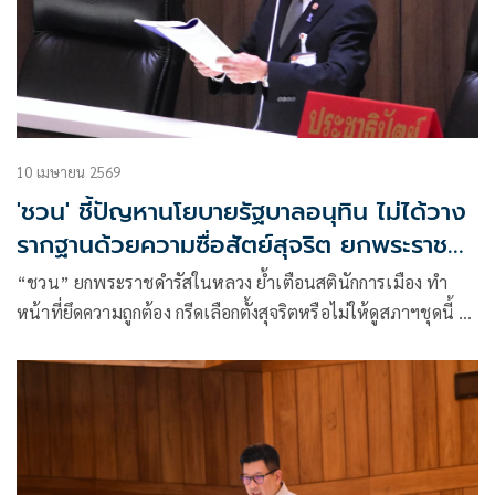
10 เมษายน 2569
'ชวน' ชี้ปัญหานโยบายรัฐบาลอนุทิน ไม่ได้วาง
รากฐานด้วยความซื่อสัตย์สุจริต ยกพระราช
ดำรัสเตือนสติ
“ชวน” ยกพระราชดำรัสในหลวง ย้ำเตือนสตินักการเมือง ทำ
หน้าที่ยึดความถูกต้อง กรีดเลือกตั้งสุจริตหรือไม่ให้ดูสภาฯชุดนี้ ติง
แต่งกายด้วยสีสันเป็นสัญลักษณ์ ไร้ผล ถ้ายังโกงกิน ไม่ซื่อสัตย์
สุจริต รับยังไม่มั่นใจรัฐบาลยึดธรรมาภิบาล หลังแทรกแซงเลือก
สว. ชี้ช่องแก้ปัญหาชายแดนใต้ถาม2คน ‘วิษณุ’ กับอีกคนอยู่ใน
‘คุก’ เตือนรมต.รุ่นใหม่ สนับสนุน ขรก.น้ำดีเป็นกำลังแก้ปัญหา
บ้านเมือง