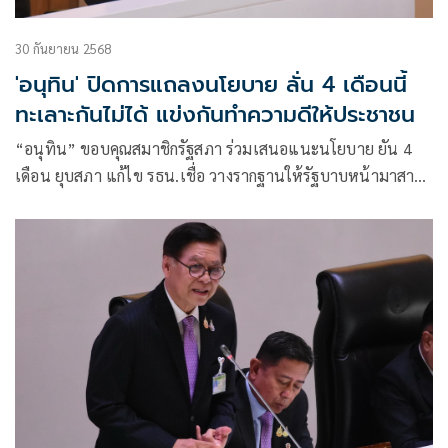
30 กันยายน 2568
'อนุทิน' ปิดการแถลงนโยบาย ลั่น 4 เดือนนี้
ทะเลาะกันไม่ได้ แข่งกันทำความดีให้ประชาชน
“อนุทิน” ขอบคุณสมาชิกรัฐสภา ร่วมเสนอแนะนโยบาย ยัน 4
เดือน ยุบสภา แก้ไข รธน.เชื่อ วางรากฐานให้รัฐบาบหน้ามาสาน
ต่อ ลั่น นี่ “หนูนะครับ”​ไม่ใช่ “เป็ดง่อย” ขอให้มั่นใจทำหน้าที่
ตั้งแต่วินาทีนี้