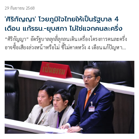
29 กันยายน 2568
'ศิริกัญญา' โวยภูมิใจไทยให้เป็นรัฐบาล 4
เดือน แก้รธน.-ยุบสภา ไม่ใช่แจกคนละครึ่ง
“ศิริกัญญา” อัดรัฐบาลลุกลี้ลุกลนเดินเครื่องโครงการคนละครึ่ง
อาจซื้อเสียงล่วงหน้าหรือไม่ ชี้ไม่คาดหวัง 4 เดือนแก้ปัญหา
เศรษฐกิจได้ แต่อย่างสร้างความเสียหายที่ไม่สามารถกลับไปแก้
ได้ในอนาคต ถามจะมีประโยชน์อะไรหากรัฐมนตรีคนนอก
โปรไฟล์ดีนั่งนิ่งยอมให้รัฐบาลทำอะไรก็ได้