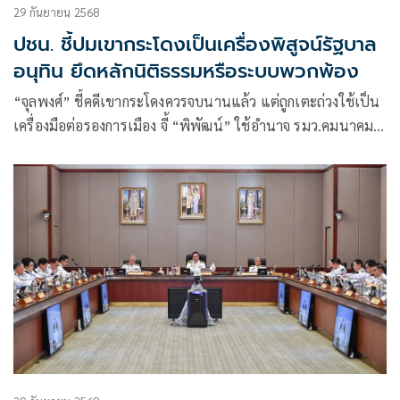
29 กันยายน 2568
ปชน. ชี้ปมเขากระโดงเป็นเครื่องพิสูจน์รัฐบาล
อนุทิน ยึดหลักนิติธรรมหรือระบบพวกพ้อง
“จุลพงศ์” ชี้คดีเขากระโดงควรจบนานแล้ว แต่ถูกเตะถ่วงใช้เป็น
เครื่องมือต่อรองการเมือง จี้ “พิพัฒน์” ใช้อำนาจ รมว.คมนาคม
สั่ง รฟท. ฟ้องเพิกถอน 2 แปลงที่มีหลักฐานชัดเป็นที่การรถไฟฯ
ได้ทันที พิสูจน์รัฐบาลนี้ยึดหลักนิติธรรมหรือใช้ระบบพวกพ้อง