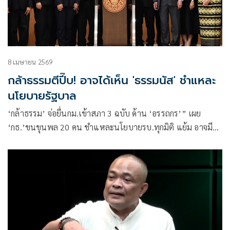
8 เมษายน 2569
กล้าธรรมตีปี๊บ! อาจได้เห็น 'ธรรมนัส' ชำแหละ
นโยบายรัฐบาล
‘กล้าธรรม’ จ่อยื่นกม.เข้าสภา 3 ฉบับ ด้าน ‘อรรถกร’” เผย
‘กธ.’ขนขุนพล 20 คน ชำแหละนโยบายรบ.ทุกมิติ แย้ม อาจมี
‘ธรรมนัส’ ร่วมอภิปราย