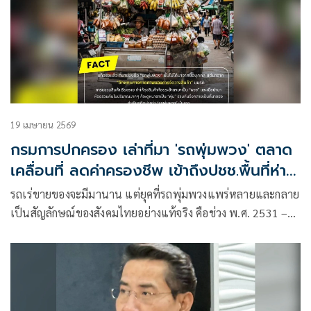
19 เมษายน 2569
กรมการปกครอง เล่าที่มา 'รถพุ่มพวง' ตลาด
เคลื่อนที่ ลดค่าครองชีพ เข้าถึงปชช.พื้นที่ห่าง
ไกล
รถเร่ขายของจะมีมานาน แต่ยุคที่รถพุ่มพวงแพร่หลายและกลาย
เป็นสัญลักษณ์ของสังคมไทยอย่างแท้จริง คือช่วง พ.ศ. 2531 –
2534 ในสมัยรัฐบาล พล.อ. ชาติชาย ชุณหะวัณ