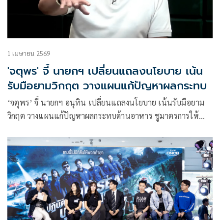
1 เมษายน 2569
'จตุพร' จี้ นายกฯ เปลี่ยนแถลงนโยบาย เน้น
รับมือยามวิกฤต วางแผนแก้ปัญหาผลกระทบ
‘จตุพร’ จี้ นายกฯ อนุทิน เปลี่ยนแถลงนโยบาย เน้นรับมือยาม
วิกฤต วางแผนแก้ปัญหาผลกระทบด้านอาหาร ชูมาตรการให้
ปชช.มีอยู่มีกิน ฟาดโรงกลั่นรัฐถือหุ้นข้างมากนิ่งเงียบโกยกำไร ฉะ
พวกเห็นแก่ตัว ทิ้งคนไทยหิวโซ ต้องพึ่งตนเอง ส่วนกลุ่มทุนปาก
พะงาบรอโกยกำไร บี้รื้อโครงสร้างพลังงานก่อนจะไปไม่รอด