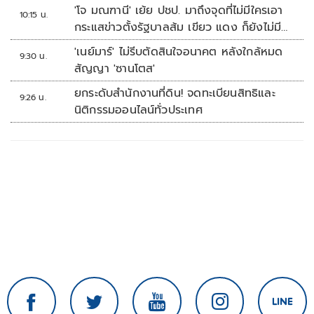
'โจ มณฑานี' เย้ย ปชป. มาถึงจุดที่ไม่มีใครเอา
10:15 น.
กระแสข่าวตั้งรัฐบาลส้ม เขียว แดง ก็ยังไม่มีฟ้า
เลย
'เนย์มาร์' ไม่รีบตัดสินใจอนาคต หลังใกล้หมด
9:30 น.
สัญญา 'ซานโตส'
ยกระดับสำนักงานที่ดิน! จดทะเบียนสิทธิและ
9:26 น.
นิติกรรมออนไลน์ทั่วประเทศ