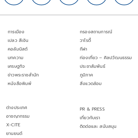
การเมือง
กรองสถานการณ์
เปลว สีเงิน
วาไรตี้
คอลัมนิสต์
กีฬา
บทความ
ท่องเที่ยว – ศิลปวัฒนธรรม
เศรษฐกิจ
ประชาสัมพันธ์
ข่าวพระราชสำนัก
ภูมิภาค
หนังสือพิมพ์
สิ่งแวดล้อม
ต่างประเทศ
PR & PRESS
อาชญากรรม
เกี่ยวกับเรา
X-CITE
ติดต่อและ สนับสนุน
ยานยนต์