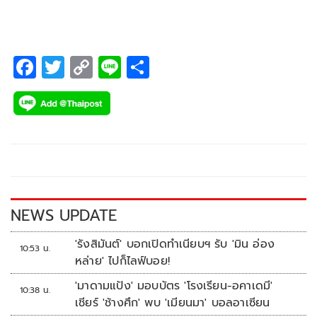
อนาคต
F
T
C
Li
S
ac
wi
o
n
h
e
tt
p
e
ar
b
er
y
e
o
Li
o
n
k
k
NEWS UPDATE
'รังสิมันต์' บอกเปิดทำเนียบฯ รับ 'มิน อ่อง
10:53 น.
หล่าย' ไปก็ไลฟ์บอย!
'มาดามแป้ง' มอบบัตร 'โรงเรียน-อคาเดมี'
10:38 น.
เชียร์ 'ช้างศึก' พบ 'เมียนมา' บอลอาเซียน