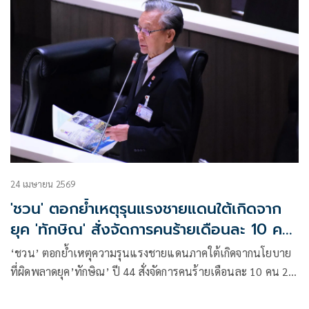
24 เมษายน 2569
'ชวน' ตอกย้ำเหตุรุนแรงชายแดนใต้เกิดจาก
ยุค 'ทักษิณ' สั่งจัดการคนร้ายเดือนละ 10 คน
2 เดือนหมด
‘ชวน’ ตอกย้ำเหตุความรุนแรงชายแดนภาคใต้เกิดจากนโยบาย
ที่ผิดพลาดยุค’ทักษิณ’ ปี 44 สั่งจัดการคนร้ายเดือนละ 10 คน 2
เดือนก็หมด แนะ ‘เลขาสมช.’ ถาม ‘วิษณุ’ ที่มา ‘เข้าใจ เข้าถึง
พัฒนา’ ดับไฟใต้ ห่วงหากไม่ใช้กฎหมายแก้ อาจเกิดปัญหาใน