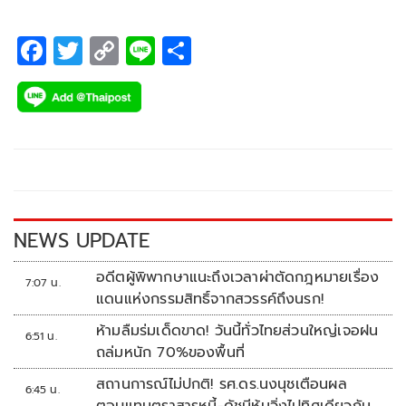
F
T
C
Li
S
ac
wi
o
n
h
e
tt
p
e
ar
b
er
y
e
o
Li
o
n
k
k
NEWS UPDATE
อดีตผู้พิพากษาแนะถึงเวลาผ่าตัดกฎหมายเรื่อง
7:07 น.
แดนแห่งกรรมสิทธิ์จากสวรรค์ถึงนรก!
ห้ามลืมร่มเด็ดขาด! วันนี้ทั่วไทยส่วนใหญ่เจอฝน
6:51 น.
ถล่มหนัก 70%ของพื้นที่
สถานการณ์ไม่ปกติ! รศ.ดร.นงนุชเตือนผล
6:45 น.