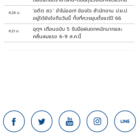
ตอบแทนตราสารหนี้-ดัชนีหุ้นวิ่งไปทิศเดียวกัน
'อดีต สว.' ขำไม่ออก! ข้องใจ สำนักงาน ป.ย.ป.
6:26 น.
อยู่ได้ยังไงถึงวันนี้ ทั้งที่ควรยุบตั้งแต่ปี 66
อุตุฯ เตือนฉบับ 5 รับมือฝนตกหนักมากและ
6:21 น.
คลื่นลมแรง 6-9 ส.ค.นี้