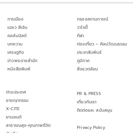
การเมือง
กรองสถานการณ์
เปลว สีเงิน
วาไรตี้
คอลัมนิสต์
กีฬา
บทความ
ท่องเที่ยว – ศิลปวัฒนธรรม
เศรษฐกิจ
ประชาสัมพันธ์
ข่าวพระราชสำนัก
ภูมิภาค
หนังสือพิมพ์
สิ่งแวดล้อม
ต่างประเทศ
PR & PRESS
อาชญากรรม
เกี่ยวกับเรา
X-CITE
ติดต่อและ สนับสนุน
ยานยนต์
สาธารณสุข-คุณภาพชีวิต
Privacy Policy