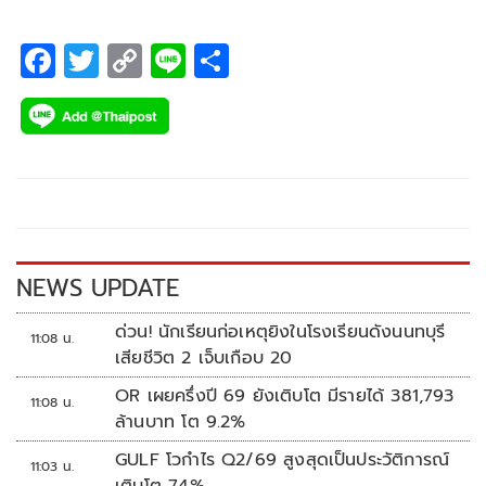
F
T
C
Li
S
ac
wi
o
n
h
e
tt
p
e
ar
b
er
y
e
o
Li
o
n
k
k
NEWS UPDATE
ด่วน! นักเรียนก่อเหตุยิงในโรงเรียนดังนนทบุรี
11:08 น.
เสียชีวิต 2 เจ็บเกือบ 20
OR เผยครึ่งปี 69 ยังเติบโต มีรายได้ 381,793
11:08 น.
ล้านบาท โต 9.2%
GULF โวกำไร Q2/69 สูงสุดเป็นประวัติการณ์
11:03 น.