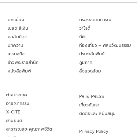
การเมือง
กรองสถานการณ์
เปลว สีเงิน
วาไรตี้
คอลัมนิสต์
กีฬา
บทความ
ท่องเที่ยว – ศิลปวัฒนธรรม
เศรษฐกิจ
ประชาสัมพันธ์
ข่าวพระราชสำนัก
ภูมิภาค
หนังสือพิมพ์
สิ่งแวดล้อม
ต่างประเทศ
PR & PRESS
อาชญากรรม
เกี่ยวกับเรา
X-CITE
ติดต่อและ สนับสนุน
ยานยนต์
สาธารณสุข-คุณภาพชีวิต
Privacy Policy