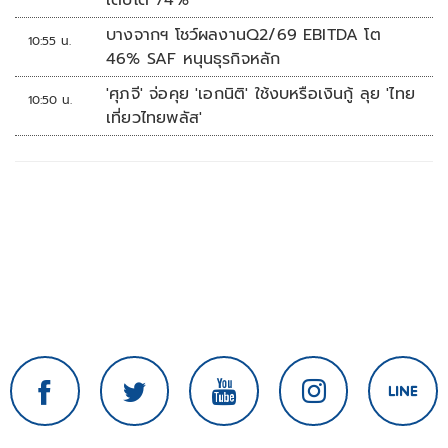
เติบโต 74%
บางจากฯ โชว์ผลงานQ2/69 EBITDA โต
10:55 น.
46% SAF หนุนธุรกิจหลัก
'ศุภจี' จ่อคุย 'เอกนิติ' ใช้งบหรือเงินกู้ ลุย 'ไทย
10:50 น.
เที่ยวไทยพลัส'