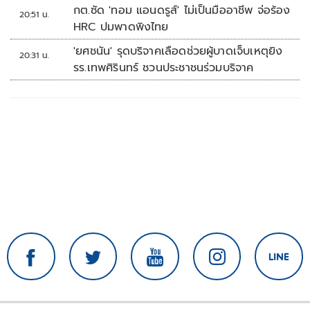
กต.ซัด 'ทอม แอนดรูส์' ไม่เป็นมืออาชีพ จ่อร้อง
20:51 น.
HRC ปมพาดพิงไทย
'ยศชนัน' รุดบริจาคเลือดช่วยผู้บาดเจ็บเหตุยิง
20:31 น.
รร.เทพศิรินทร์ ชวนประชาชนร่วมบริจาค