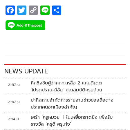
F
T
C
Li
S
ac
wi
o
n
h
e
tt
p
e
ar
b
er
y
e
o
Li
o
n
k
k
NEWS UPDATE
ศึกชิงชัยผู้ว่ากกท.เหลือ 2 แคนดิเดต
21:57 น.
'โปรดปราน-มีชัย' คุณสมบัติครบถ้วน
ปากีสถานจำกัดการรายงานข่าวของสื่อต่าง
21:47 น.
ประเทศนอกเมืองสำคัญ
เศร้า ‘ครูหมวย’ 1 ในเหยื่อกราดยิง เพิ่งรับ
21:14 น.
รางวัล ‘ครูดี ครูเก่ง’