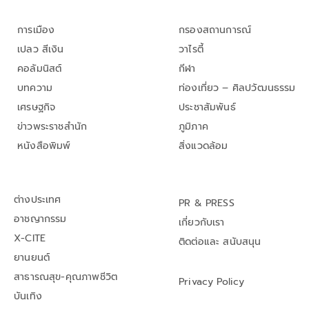
การเมือง
กรองสถานการณ์
เปลว สีเงิน
วาไรตี้
คอลัมนิสต์
กีฬา
บทความ
ท่องเที่ยว – ศิลปวัฒนธรรม
เศรษฐกิจ
ประชาสัมพันธ์
ข่าวพระราชสำนัก
ภูมิภาค
หนังสือพิมพ์
สิ่งแวดล้อม
ต่างประเทศ
PR & PRESS
อาชญากรรม
เกี่ยวกับเรา
X-CITE
ติดต่อและ สนับสนุน
ยานยนต์
สาธารณสุข-คุณภาพชีวิต
Privacy Policy
บันเทิง